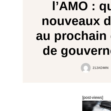
l’AMO : q
nouveaux d
au prochain 
de gouver
212ADMIN
[post-views]