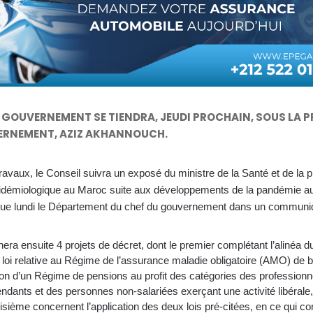
 GOUVERNEMENT SE TIENDRA, JEUDI PROCHAIN, SOUS LA P
ERNEMENT, AZIZ AKHANNOUCH.
avaux, le Conseil suivra un exposé du ministre de la Santé et de la p
épidémiologique au Maroc suite aux développements de la pandémie a
dique lundi le Département du chef du gouvernement dans un communi
ra ensuite 4 projets de décret, dont le premier complétant l’alinéa d
a loi relative au Régime de l’assurance maladie obligatoire (AMO) de ba
ation d’un Régime de pensions au profit des catégories des professionn
endants et des personnes non-salariées exerçant une activité libérale,
isième concernent l’application des deux lois pré-citées, en ce qui c