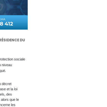
RÉSIDENCE DU
rotection sociale
u niveau
qué.
u décret
se et la loi
els, des
 alors que le
oncerne les