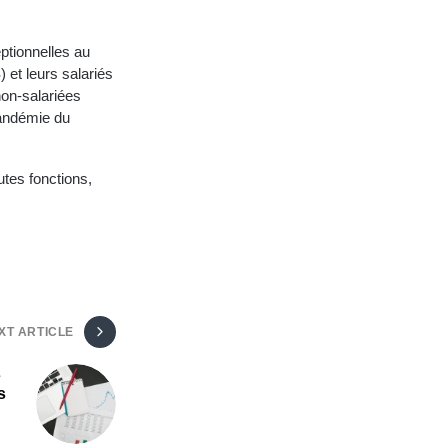
ptionnelles au
) et leurs salariés
non-salariées
pandémie du
tes fonctions,
XT ARTICLE
s
s