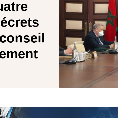
uatre
écrets
conseil
nement