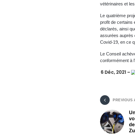
vétérinaires et l
Le quatrième proj
profit de certains
déclarés, ainsi q
assurées auprès d
Covid-19, en ce q
Le Conseil achève
conformément à l’
6 Déc, 2021 –
PREVIOUS 
Un
vo
de
Zu