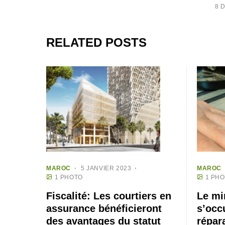
8 
RELATED POSTS
MAROC
5 JANVIER 2023
MAROC
1 PHOTO
1 PH
Fiscalité: Les courtiers en
Le mi
assurance bénéficieront
s’occ
des avantages du statut
répar