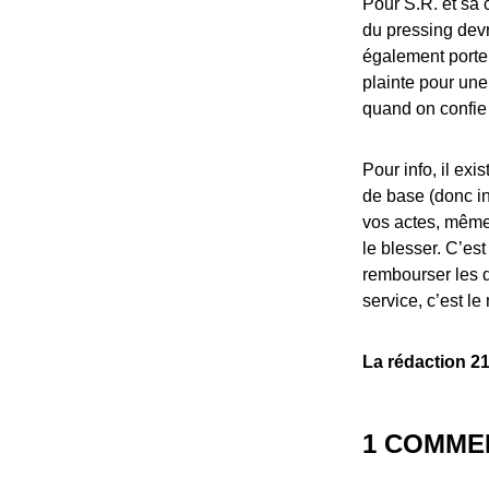
Pour S.R. et sa 
du pressing devr
également porter
plainte pour un
quand on confie 
Pour info, il exi
de base (donc i
vos actes, même 
le blesser. C’es
rembourser les 
service, c’est l
La rédaction 2
1 COMME