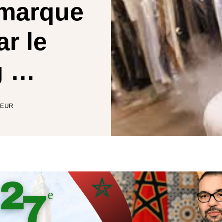
 marque
r le
g …
TEUR