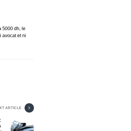
a 5000 dh, le
 avocat et ni
XT ARTICLE
:
s