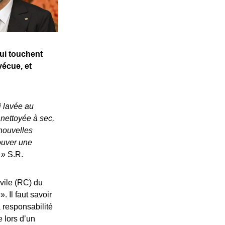
qui touchent
vécue, et
i lavée au
 nettoyée à sec,
 nouvelles
rouver une
 »
S.R.
vile (RC) du
. Il faut savoir
 responsabilité
e lors d’un