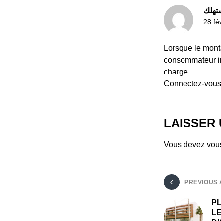
ستهلك
28 fé
Lorsque le monta
consommateur in
charge.
Connectez-vous
LAISSER
Vous devez
vou
PREVIOUS 
PL
LE