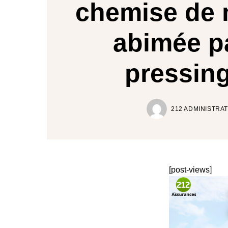
chemise de
abimée pa
pressin
212 ADMINISTRA
[post-views]