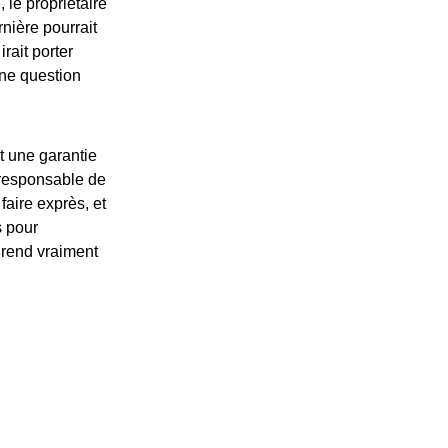
le propriétaire
nière pourrait
rait porter
nne question
st une garantie
 responsable de
aire exprès, et
s pour
 rend vraiment