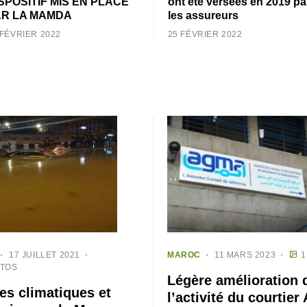
SPOSITIF MIS EN PLACE
ont été versées en 2019 pa
AR LA MAMDA
les assureurs
 FÉVRIER 2022
25 FÉVRIER 2022
17 JUILLET 2021
MAROC
11 MARS 2023
1
OTOS
Légère amélioration 
es climatiques et
l’activité du courtie