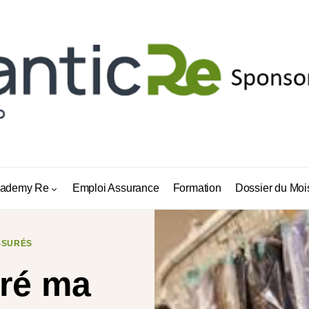
ademy Re
Emploi Assurance
Formation
Dossier du Moi
SSURÉS
éré ma