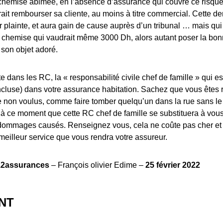
chemise abimée, en l’absence d’assurance qui couvre ce risque, 
ait rembourser sa cliente, au moins à titre commercial. Cette der
 plainte, et aura gain de cause auprès d’un tribunal … mais qui i
e chemise qui vaudrait même 3000 Dh, alors autant poser la bo
son objet adoré.
ste dans les RC, la « responsabilité civile chef de famille » qui e
ncluse) dans votre assurance habitation. Sachez que vous êtes
non voulus, comme faire tomber quelqu’un dans la rue sans le f
t à ce moment que cette RC chef de famille se substituera à vou
dommages causés. Renseignez vous, cela ne coûte pas cher et
e meilleur service que vous rendra votre assureur.
12assurances
– François olivier Edime –
25 février 2022
NT