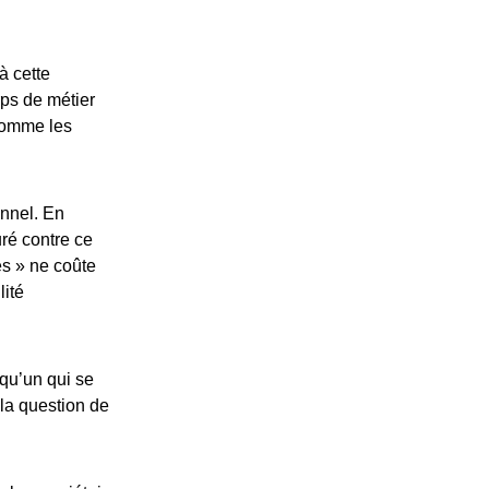
à cette
ps de métier
 comme les
onnel. En
ré contre ce
és » ne coûte
lité
lqu’un qui se
 la question de