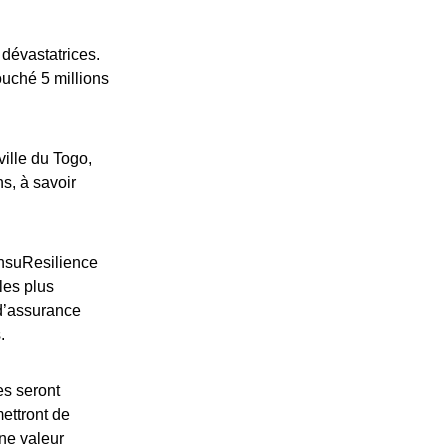
 dévastatrices.
uché 5 millions
ville du Togo,
ns, à savoir
’InsuResilience
les plus
 d’assurance
.
es seront
ettront de
une valeur