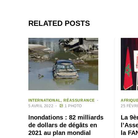
RELATED POSTS
INTERNATIONAL
RÉASSURANCE
AFRIQU
5 AVRIL 2022
1 PHOTO
25 FÉVR
Inondations : 82 milliards
La 9è
de dollars de dégâts en
l’Ass
2021 au plan mondial
la FA