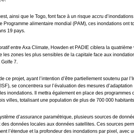
uest, ainsi que le Togo, font face à un risque accru d’inondations
le Programme alimentaire mondial (PAM), ces inondations ont to
ns 19 pays.
oratif entre Axa Climate, Howden et PADIE ciblera la quatrième 
ue les zones les plus sensibles de la capitale face aux inondatio
 Golfe 7.
e ce projet, ayant l’intention d’être partiellement soutenu par l
ISF), se concentrera sur l’évaluation des mesures d’adaptation 
 les inondations. Il mettra également en place des programmes
ois villes, totalisant une population de plus de 700 000 habitants
 système d’assurance paramétrique, plusieurs sources de donné
t des données locales aux données satellites. Ces sources perm
ent l’étendue et la profondeur des inondations par pixel, avec 