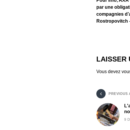
Pour info, AXA 
par une obligat
compagnies d’a
Rostropovitch 
LAISSER
Vous devez
vou
PREVIOUS 
L'
no
9 