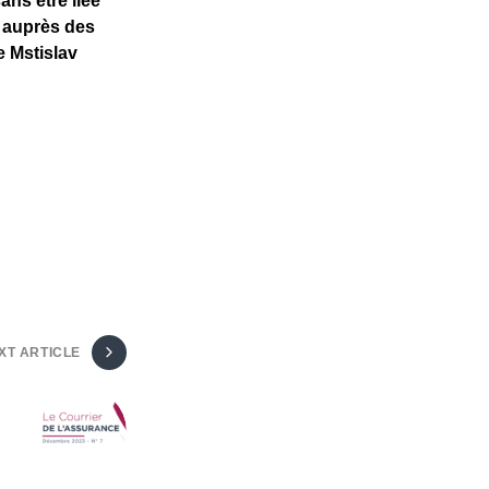
ns être liée
s auprès des
e Mstislav
XT ARTICLE