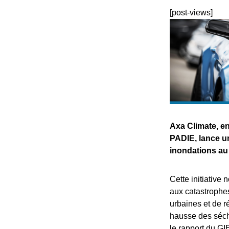
[post-views]
Axa Climate, en
PADIE, lance un
inondations au 
Cette initiative 
aux catastrophe
urbaines et de r
hausse des séch
le rapport du GI