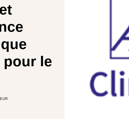
et
ance
ique
 pour le
TEUR