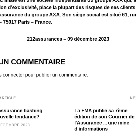
Climate est une société indépendante du groupe AXA qui, sa
ion d’exclusivité, place la plupart des risques de ses client
ssurance du groupe AXA. Son siège social est situé 61, ru
– 75017 Paris – France.
212assurances – 09 décembre 2023
 UN COMMENTAIRE
s connecter
pour publier un commentaire.
ARTICLE
NE
assurance bashing . . .
La FMA publie sa 7ème
uvelle tendance?
édition de son Courrier de
l’Assurance ... une mine
DÉCEMBRE 2023
d'informations