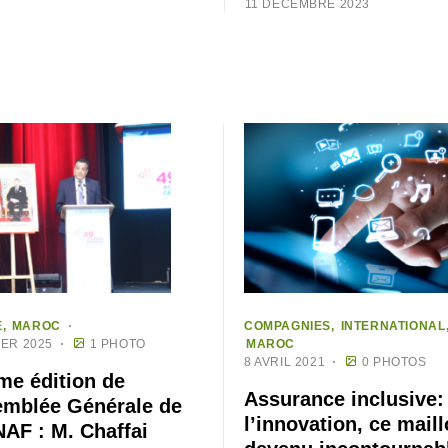
11 DÉCEMBRE 2023
E
MAROC
COMPAGNIES
INTERNATIONAL
IER 2025
1 PHOTO
MAROC
8 AVRIL 2021
0 PHOTOS
me édition de
Assurance inclusive:
emblée Générale de
l’innovation, ce mail
NAF : M. Chaffai