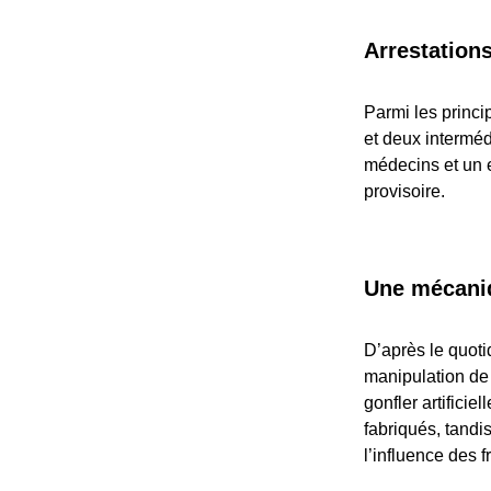
Arrestations
Parmi les princi
et deux interméd
médecins et un e
provisoire.
Une mécaniq
D’après le quot
manipulation de r
gonfler artifici
fabriqués, tandi
l’influence des 