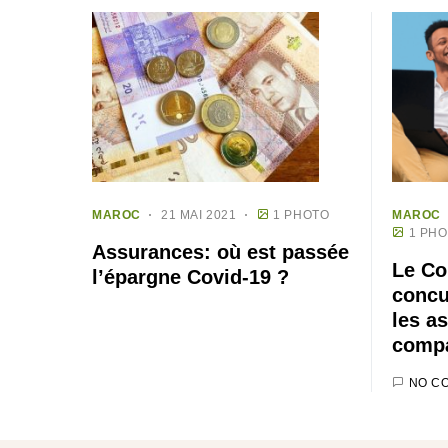
MAROC
21 MAI 2021
1 PHOTO
MAROC
1 PH
Assurances: où est passée
Le Co
l’épargne Covid-19 ?
concu
les a
compa
NO C