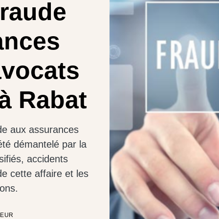
fraude
ances
avocats
à Rabat
ude aux assurances
été démantelé par la
ifiés, accidents
cette affaire et les
ions.
TEUR