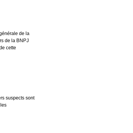
 générale de la
urs de la BNPJ
 de cette
iers suspects sont
lles