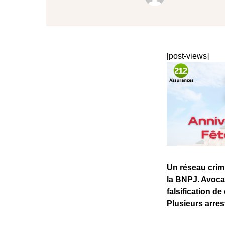
[post-views]
Un réseau crim
la BNPJ. Avocat
falsification d
Plusieurs arrest