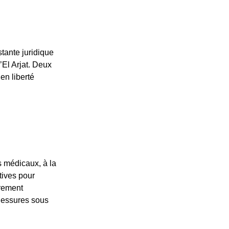
tante juridique
’El Arjat. Deux
en liberté
ts médicaux, à la
ctives pour
èrement
blessures sous