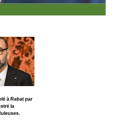
elé à Rabat par
stré la
duleuses.