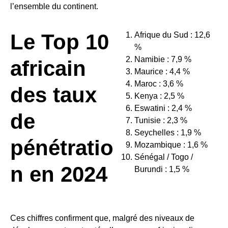
l’ensemble du continent.
Le Top 10
Afrique du Sud : 12,6
%
Namibie : 7,9 %
africain
Maurice : 4,4 %
Maroc : 3,6 %
des taux
Kenya : 2,5 %
Eswatini : 2,4 %
de
Tunisie : 2,3 %
Seychelles : 1,9 %
pénétratio
Mozambique : 1,6 %
Sénégal / Togo /
n en 2024
Burundi : 1,5 %
Ces chiffres confirment que, malgré des niveaux de