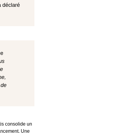
a déclaré
de
us
le
me,
 de
tis consolide un
inancement. Une