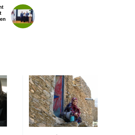
nt
t
 en