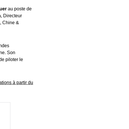
uer
au poste de
, Directeur
e, Chine &
andes
nne. Son
e piloter le
tions à partir du