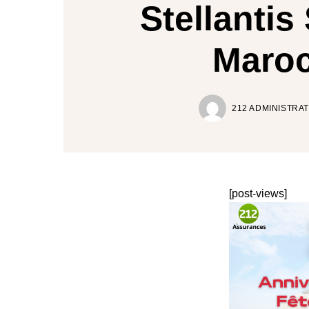
Stellantis
Maro
212 ADMINISTRA
[post-views]