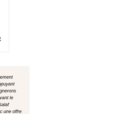
ncement
ppuyant
agnerons
vant le
Salaf
ec une offre