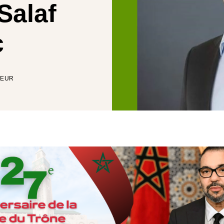
 Salaf
c
TEUR