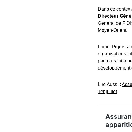
Dans ce context
Directeur Géné
Général de FIDIS
Moyen-Orient.
Lionel Piquer a 
organisations in
parcours lui a p
développement d’
Lire Aussi :
Assu
1er juillet