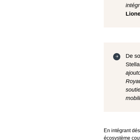
intég
Lione
De so
Stella
ajout
Royau
souti
mobil
En intégrant dés
écosystème couvr