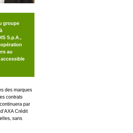
du groupe
 à
IS S.p.A.,
e opération
ers au
 accessible
les des marques
es contrats
 continuera par
s d’AXA Crédit
elles, sans