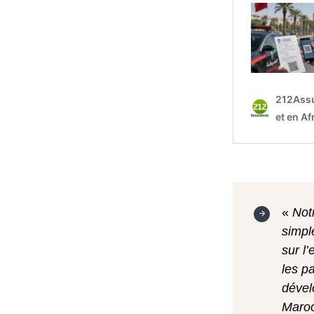
«
Not
simpl
sur l
les p
dével
Maroc