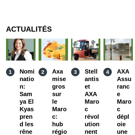
ACTUALITÉS
Nomi
Axa
Stell
AXA
natio
mise
antis
Assu
n:
gros
et
ranc
Sam
sur
AXA
e
ya El
le
Maro
Maro
Kyas
Maro
c
c
pren
c:
révol
dépl
d les
hub
ution
oie
rêne
régio
nent
une