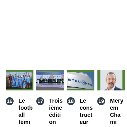
Le
Trois
Le
Mery
footb
ième
cons
em
all
éditi
truct
Cha
fémi
on
eur
mi