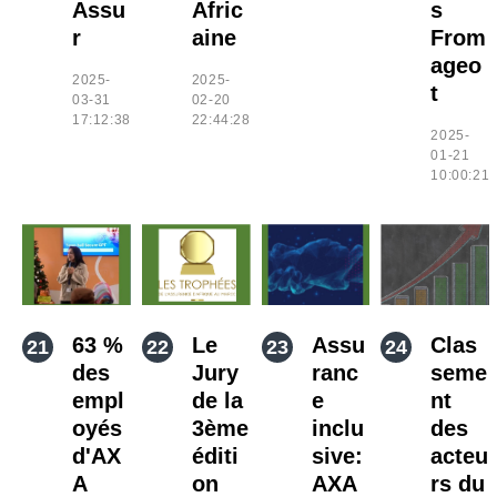
Assu
Afric
s
r
aine
From
ageo
2025-
2025-
t
03-31
02-20
17:12:38
22:44:28
2025-
01-21
10:00:21
63 %
Le
Assu
Clas
des
Jury
ranc
seme
empl
de la
e
nt
oyés
3ème
inclu
des
d'AX
éditi
sive:
acteu
A
on
AXA
rs du