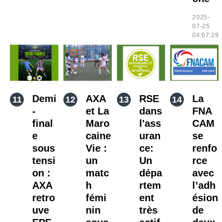
2025-
07-25
04:07:29
Demi
AXA
RSE
La
-
et La
dans
FNA
final
Maro
l'ass
CAM
e
caine
uran
se
sous
Vie :
ce:
renfo
tensi
un
Un
rce
on :
matc
dépa
avec
AXA
h
rtem
l’adh
retro
fémi
ent
ésion
uve
nin
très
de