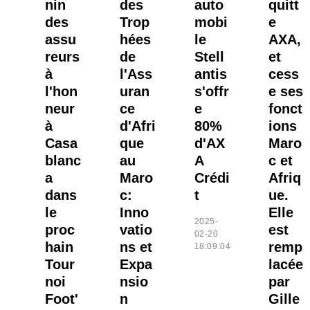
nin
des
auto
quitt
des
Trop
mobi
e
assu
hées
le
AXA,
reurs
de
Stell
et
à
l'Ass
antis
cess
l'hon
uran
s'offr
e ses
neur
ce
e
fonct
à
d'Afri
80%
ions
Casa
que
d'AX
Maro
blanc
au
A
c et
a
Maro
Crédi
Afriq
dans
c:
t
ue.
le
Inno
Elle
2025-
proc
vatio
est
02-20
hain
ns et
remp
18:09:04
Tour
Expa
lacée
noi
nsio
par
Foot'
n
Gille