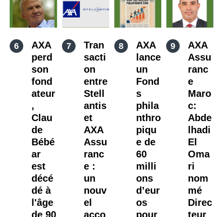
AXA
Tran
AXA
AXA
perd
sacti
lance
Assu
son
on
un
ranc
fond
entre
Fond
e
ateur
Stell
s
Maro
,
antis
phila
c:
Clau
et
nthro
Abde
de
AXA
piqu
lhadi
Bébé
Assu
e de
El
ar
ranc
60
Oma
est
e :
milli
ri
décé
un
ons
nom
dé à
nouv
d’eur
mé
l'âge
el
os
Direc
de 90
acco
pour
teur