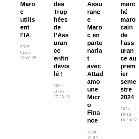
Maro
des
Assu
marc
c
Trop
ranc
hé
utilis
hées
e
maro
ent
de
Maro
cain
l'IA
l’Ass
c en
de
uran
parte
l'ass
2025-
ce
naria
uran
01-05
enfin
t
ce au
22:08:35
dévoi
avec
prem
lé !
Attad
ier
amo
seme
2024-
une
stre
11-25
Micr
2024
17:23:18
o
2024-
Fina
10-13
nce
16:20:32
2024-
10-30