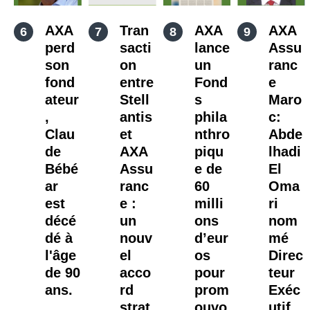
AXA
Tran
AXA
AXA
perd
sacti
lance
Assu
son
on
un
ranc
fond
entre
Fond
e
ateur
Stell
s
Maro
,
antis
phila
c:
Clau
et
nthro
Abde
de
AXA
piqu
lhadi
Bébé
Assu
e de
El
ar
ranc
60
Oma
est
e :
milli
ri
décé
un
ons
nom
dé à
nouv
d’eur
mé
l'âge
el
os
Direc
de 90
acco
pour
teur
ans.
rd
prom
Exéc
strat
ouvo
utif