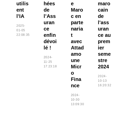
utilis
hées
e
maro
ent
de
Maro
cain
l'IA
l’Ass
c en
de
uran
parte
l'ass
2025-
ce
naria
uran
01-05
enfin
t
ce au
22:08:35
dévoi
avec
prem
lé !
Attad
ier
amo
seme
2024-
une
stre
11-25
Micr
2024
17:23:18
o
2024-
Fina
10-13
nce
16:20:32
2024-
10-30
13:09:30