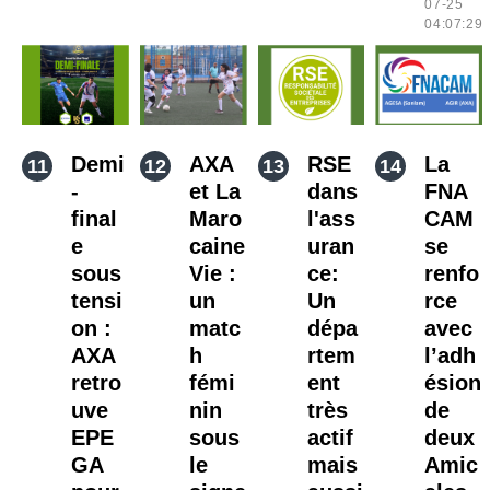
07-25
04:07:29
Demi
AXA
RSE
La
-
et La
dans
FNA
final
Maro
l'ass
CAM
e
caine
uran
se
sous
Vie :
ce:
renfo
tensi
un
Un
rce
on :
matc
dépa
avec
AXA
h
rtem
l’adh
retro
fémi
ent
ésion
uve
nin
très
de
EPE
sous
actif
deux
GA
le
mais
Amic