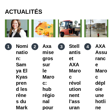
ACTUALITÉS
Nomi
Axa
Stell
AXA
natio
mise
antis
Assu
n:
gros
et
ranc
Sam
sur
AXA
e
ya El
le
Maro
Maro
Kyas
Maro
c
c
pren
c:
révol
dépl
d les
hub
ution
oie
rêne
régio
nent
une
s du
nal
l'ass
hotli
Mark
pour
uran
ne