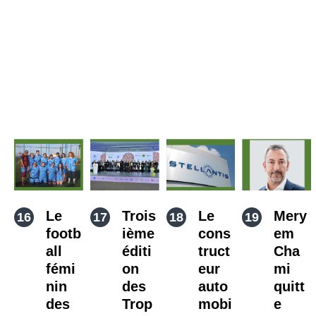
Le
Trois
Le
Mery
footb
ième
cons
em
all
éditi
truct
Cha
fémi
on
eur
mi
nin
des
auto
quitt
des
Trop
mobi
e