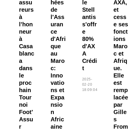
assu
hées
le
AXA,
reurs
de
Stell
et
à
l'Ass
antis
cess
l'hon
uran
s'offr
e ses
neur
ce
e
fonct
à
d'Afri
80%
ions
Casa
que
d'AX
Maro
blanc
au
A
c et
a
Maro
Crédi
Afriq
dans
c:
t
ue.
le
Inno
Elle
2025-
proc
vatio
est
02-20
hain
ns et
remp
18:09:04
Tour
Expa
lacée
noi
nsio
par
Foot'
n
Gille
Assu
Afric
s
r
aine
From