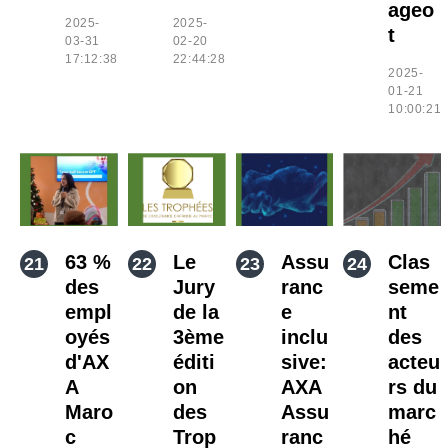
ageo
2025-
2025-
t
03-31
02-20
17:12:38
22:44:28
2025-
01-21
10:00:21
63 %
Le
Assu
Clas
des
Jury
ranc
seme
empl
de la
e
nt
oyés
3ème
inclu
des
d'AX
éditi
sive:
acteu
A
on
AXA
rs du
Maro
des
Assu
marc
c
Trop
ranc
hé