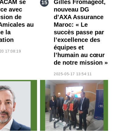
NACAM se
Gilles Fromageot,
rce avec
nouveau DG
ésion de
d’AXA Assurance
Amicales au
Maroc: « Le
e la
succès passe par
ation
l’excellence des
équipes et
20 17:08:19
l’humain au cœur
de notre mission »
2025-05-17 13:54:11