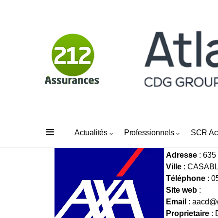
ASSURANC
Actualités
Professionnels
SCR Ac
Adresse
: 63
Ville
: CASAB
Téléphone
: 0
Site web
:
Email
:
aacd@
Proprietaire
: 