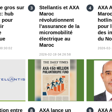
e gros sur
Stellantis et AXA
AXA A
c: hub
Maroc
Maroc
l pour
révolutionnent
hotli
ir
l'assurance de la
pour 
e
micromobilité
des i
que
électrique au
du No
Maroc
00:30:02
2026-02-
2026-02-19 04:26:58
tion entre
AXA lance un
AXA A