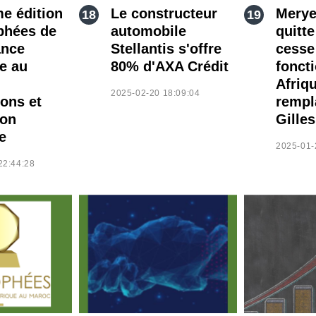
me édition
Le constructeur
Mery
phées de
automobile
quitte
ance
Stellantis s'offre
cesse
ue au
80% d'AXA Crédit
fonct
Afriqu
2025-02-20 18:09:04
ions et
rempl
ion
Gille
e
2025-01-
22:44:28