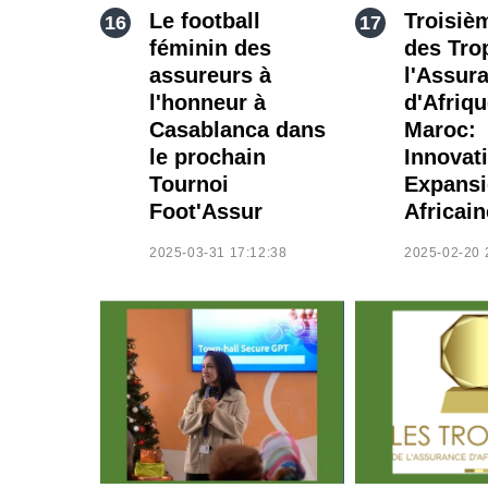
Le football
Troisiè
féminin des
des Tro
assureurs à
l'Assur
l'honneur à
d'Afriq
Casablanca dans
Maroc:
le prochain
Innovat
Tournoi
Expans
Foot'Assur
Africain
2025-03-31 17:12:38
2025-02-20 