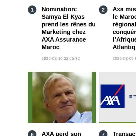
Nomination:
Axa mis
Samya El Kyas
le Maro
prend les rênes du
régiona
Marketing chez
conquér
AXA Assurance
l’Afriqu
Maroc
Atlanti
2026-03-10 22:55:32
2026-03-09 
AXA perd son
Transac