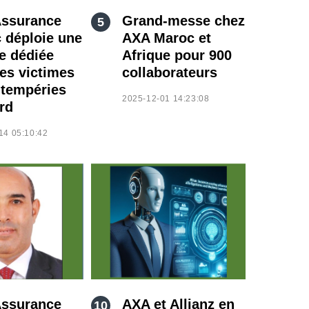
ssurance
Grand-messe chez
 déploie une
AXA Maroc et
ne dédiée
Afrique pour 900
les victimes
collaborateurs
ntempéries
2025-12-01 14:23:08
rd
14 05:10:42
ssurance
AXA et Allianz en