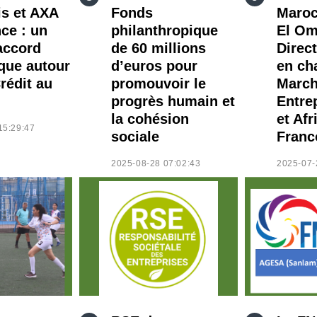
is et AXA
Fonds
Maroc
ce : un
philanthropique
El O
accord
de 60 millions
Direc
ique autour
d’euros pour
en ch
rédit au
promouvoir le
Marc
progrès humain et
Entre
la cohésion
et Afr
15:29:47
sociale
Franc
2025-08-28 07:02:43
2025-07-