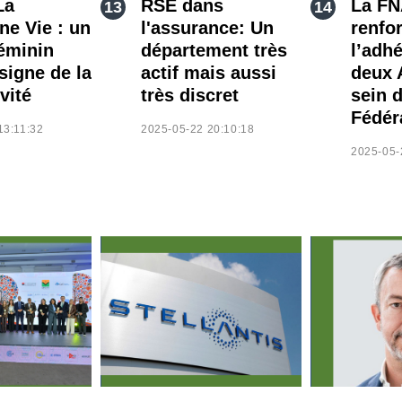
La
RSE dans
La F
ne Vie : un
l'assurance: Un
renfo
éminin
département très
l’adh
signe de la
actif mais aussi
deux 
vité
très discret
sein d
Fédér
13:11:32
2025-05-22 20:10:18
2025-05-