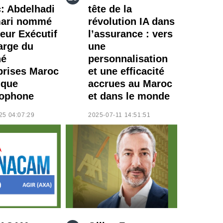
: Abdelhadi
tête de la
mari nommé
révolution IA dans
teur Exécutif
l’assurance : vers
arge du
une
hé
personnalisation
prises Maroc
et une efficacité
ique
accrues au Maroc
ophone
et dans le monde
25 04:07:29
2025-07-11 14:51:51