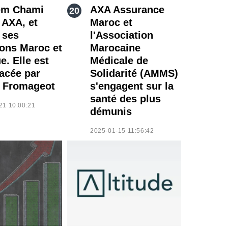
em Chami
AXA Assurance
 AXA, et
Maroc et
 ses
l'Association
ions Maroc et
Marocaine
e. Elle est
Médicale de
acée par
Solidarité (AMMS)
s Fromageot
s'engagent sur la
santé des plus
21 10:00:21
démunis
2025-01-15 11:56:42