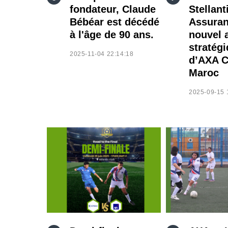
fondateur, Claude
Stellant
Bébéar est décédé
Assuran
à l'âge de 90 ans.
nouvel 
stratég
2025-11-04 22:14:18
d’AXA C
Maroc
2025-09-15 