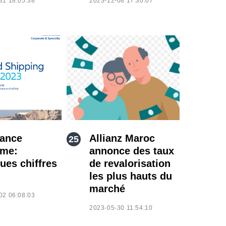
31 18:05:38
2023-12-08 17:30:07
ance
Allianz Maroc
ime:
annonce des taux
ues chiffres
de revalorisation
les plus hauts du
marché
02 06:08:03
2023-05-30 11:54:10