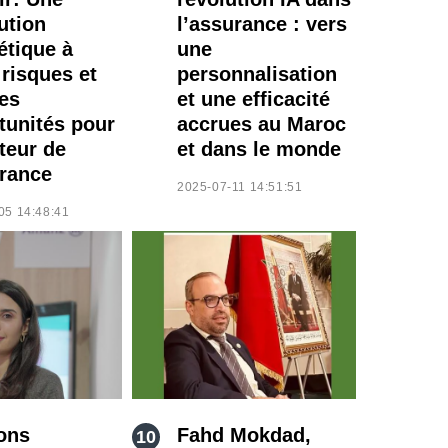
ution
l’assurance : vers
étique à
une
 risques et
personnalisation
es
et une efficacité
tunités pour
accrues au Maroc
teur de
et dans le monde
urance
2025-07-11 14:51:51
05 14:48:41
ons
Fahd Mokdad,