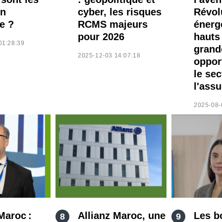
en
cyber, les risques
Révol
e ?
RCMS majeurs
énerg
pour 2026
hauts
01:28:39
grand
2025-12-03 14:07:18
oppor
le sec
l'ass
2025-08-
Maroc :
Allianz Maroc, une
Les b