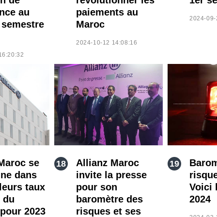
ance au
paiements au
2024-09-
 semestre
Maroc
2024-10-12 14:08:16
16:20:32
 Maroc se
Allianz Maroc
Barom
nne dans
invite la presse
risque
leurs taux
pour son
Voici 
 du
baromètre des
2024
pour 2023
risques et ses