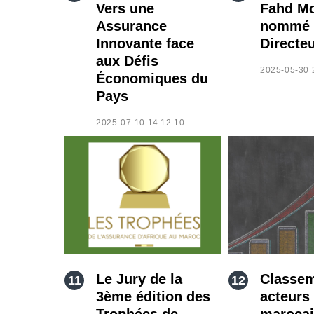
Vers une
Fahd M
Assurance
nommé 
Innovante face
Directe
aux Défis
2025-05-30 
Économiques du
Pays
2025-07-10 14:12:10
Le Jury de la
Classem
3ème édition des
acteurs
Trophées de
marocai