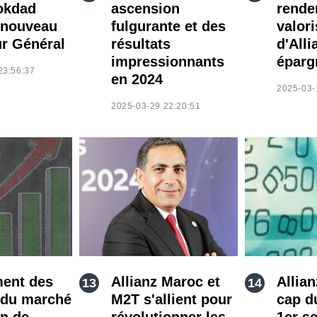
okdad
ascension
rende
nouveau
fulgurante et des
valori
ur Général
résultats
d'Alli
impressionnants
éparg
23:56:37
en 2024
2025-03-
2025-03-29 22:20:51
ent des
Allianz Maroc et
Allian
 du marché
M2T s'allient pour
cap d
n de
révolutionner les
1er s