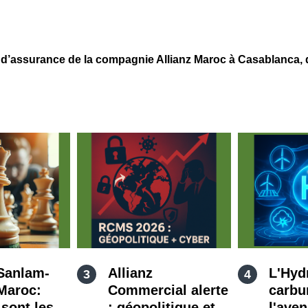
d’assurance de la compagnie Allianz Maroc à Casablanc
Sanlam-
Allianz
L'Hyd
 Maroc:
Commercial alerte
carbu
 sont les
: géopolitique et
l'aven