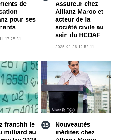
ments de
Assureur chez
sation
Allianz Maroc et
anz pour ses
acteur de la
nants
société civile au
sein du HCDAF
11 17:25:31
2025-01-26 12:53:11
z franchit le
Nouveautés
u milliard au
inédites chez
emestre 2024
Allianz Maroc