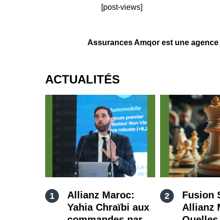
[post-views]
Assurances Amqor est une agence 
ACTUALITÉS
Allianz Maroc:
Fusion 
Yahia Chraïbi aux
Allianz
commandes par
Quelles