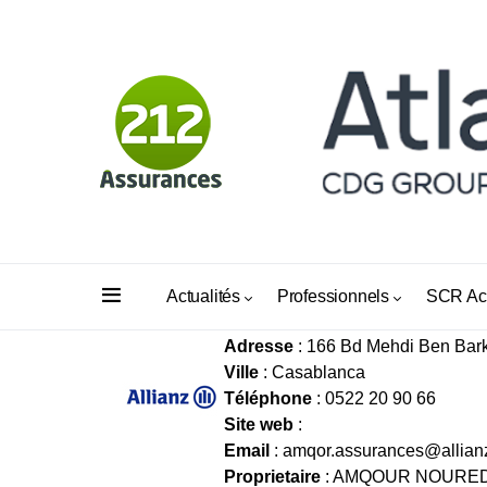
Assurances Amqor
Actualités
Professionnels
SCR Ac
Adresse
: 166 Bd Mehdi Ben Bar
Ville
: Casablanca
Téléphone
: 0522 20 90 66
Site web
:
Email
:
amqor.assurances@allian
Proprietaire
: AMQOUR NOURE