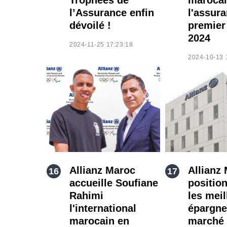
l’Assurance enfin
l'assur
dévoilé !
premier
2024
2024-11-25 17:23:18
2024-10-13 
Allianz Maroc
Allianz
accueille Soufiane
positio
Rahimi
les meil
l'international
épargne
marocain en
marché 