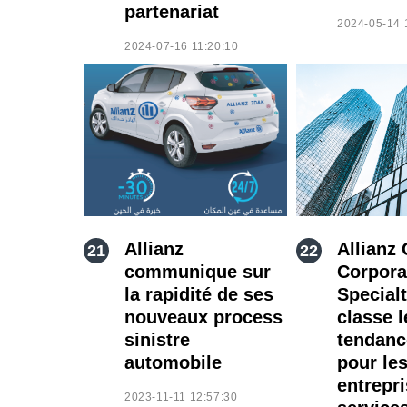
partenariat
2024-05-14 
2024-07-16 11:20:10
Allianz
Allianz 
communique sur
Corpora
la rapidité de ses
Special
nouveaux process
classe l
sinistre
tendan
automobile
pour le
entrepr
2023-11-11 12:57:30