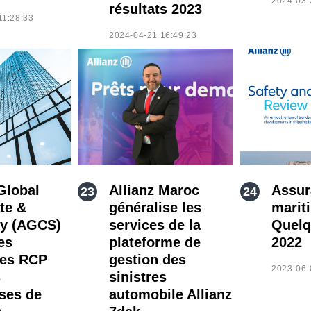
2024-03-
résultats 2023
11:28:33
2024-04-21 16:49:23
Global
Allianz Maroc
Assur
te &
généralise les
marit
ty (AGCS)
services de la
Quelq
es
plateforme de
2022
ces RCP
gestion des
2023-06-
s
sinistres
ises de
automobile Allianz