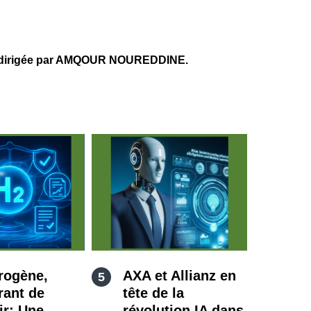
a, dirigée par AMQOUR NOUREDDINE.
rogène,
AXA et Allianz en
rant de
tête de la
ir: Une
révolution IA dans