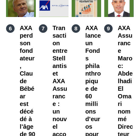
AXA
Tran
AXA
AXA
perd
sacti
lance
Assu
son
on
un
ranc
fond
entre
Fond
e
ateur
Stell
s
Maro
,
antis
phila
c:
Clau
et
nthro
Abde
de
AXA
piqu
lhadi
Bébé
Assu
e de
El
ar
ranc
60
Oma
est
e :
milli
ri
décé
un
ons
nom
dé à
nouv
d’eur
mé
l'âge
el
os
Direc
de 90
acco
pour
teur