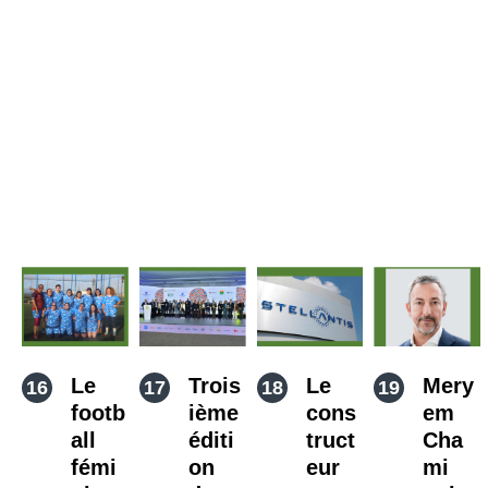
Le
Trois
Le
Mery
footb
ième
cons
em
all
éditi
truct
Cha
fémi
on
eur
mi