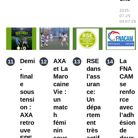
2025-
07-25
04:07:29
Demi
AXA
RSE
La
-
et La
dans
FNA
final
Maro
l'ass
CAM
e
caine
uran
se
sous
Vie :
ce:
renfo
tensi
un
Un
rce
on :
matc
dépa
avec
AXA
h
rtem
l’adh
retro
fémi
ent
ésion
uve
nin
très
de