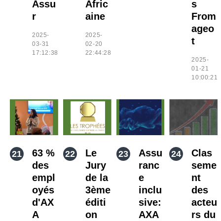
Assu
Afric
s
r
aine
From
ageo
2025-
2025-
t
03-31
02-20
17:12:38
22:44:28
2025-
01-21
10:00:21
63 %
Le
Assu
Clas
des
Jury
ranc
seme
empl
de la
e
nt
oyés
3ème
inclu
des
d'AX
éditi
sive:
acteu
A
on
AXA
rs du