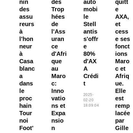
nin
des
auto
quitt
des
Trop
mobi
e
assu
hées
le
AXA,
reurs
de
Stell
et
à
l'Ass
antis
cess
l'hon
uran
s'offr
e ses
neur
ce
e
fonct
à
d'Afri
80%
ions
Casa
que
d'AX
Maro
blanc
au
A
c et
a
Maro
Crédi
Afriq
dans
c:
t
ue.
le
Inno
Elle
2025-
proc
vatio
est
02-20
hain
ns et
remp
18:09:04
Tour
Expa
lacée
noi
nsio
par
Foot'
n
Gille