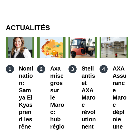
ACTUALITÉS
Nomi
Axa
Stell
AXA
natio
mise
antis
Assu
n:
gros
et
ranc
Sam
sur
AXA
e
ya El
le
Maro
Maro
Kyas
Maro
c
c
pren
c:
révol
dépl
d les
hub
ution
oie
rêne
régio
nent
une