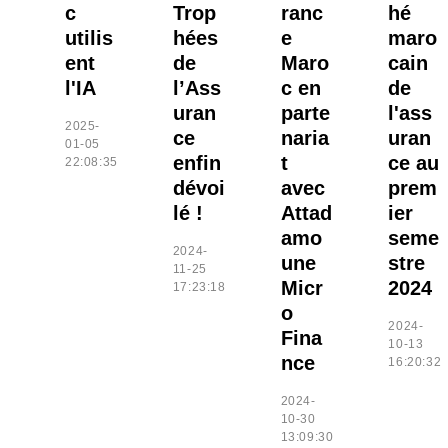
c
Trop
ranc
hé
utilis
hées
e
maro
ent
de
Maro
cain
l'IA
l’Ass
c en
de
uran
parte
l'ass
2025-
ce
naria
uran
01-05
enfin
t
ce au
22:08:35
dévoi
avec
prem
lé !
Attad
ier
amo
seme
2024-
une
stre
11-25
Micr
2024
17:23:18
o
2024-
Fina
10-13
nce
16:20:32
2024-
10-30
13:09:30