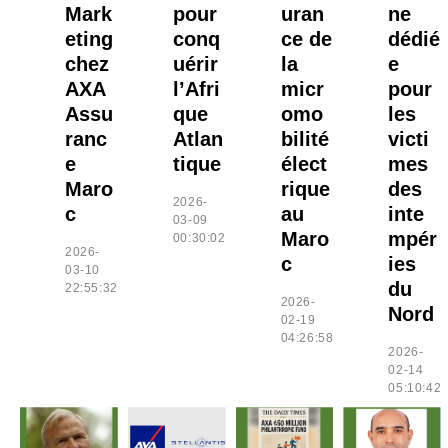
Mark
pour
uran
ne
eting
conq
ce de
dédié
chez
uérir
la
e
AXA
l’Afri
micr
pour
Assu
que
omo
les
ranc
Atlan
bilité
victi
e
tique
élect
mes
Maro
rique
des
2026-
c
au
inte
03-09
Maro
mpér
00:30:02
2026-
c
ies
03-10
du
22:55:32
2026-
Nord
02-19
04:26:58
2026-
02-14
05:10:42