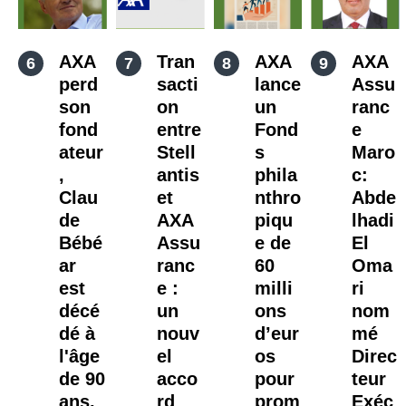
AXA
Tran
AXA
AXA
perd
sacti
lance
Assu
son
on
un
ranc
fond
entre
Fond
e
ateur
Stell
s
Maro
,
antis
phila
c:
Clau
et
nthro
Abde
de
AXA
piqu
lhadi
Bébé
Assu
e de
El
ar
ranc
60
Oma
est
e :
milli
ri
décé
un
ons
nom
dé à
nouv
d’eur
mé
l'âge
el
os
Direc
de 90
acco
pour
teur
ans.
rd
prom
Exéc