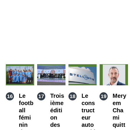
Le
Trois
Le
Mery
footb
ième
cons
em
all
éditi
truct
Cha
fémi
on
eur
mi
nin
des
auto
quitt