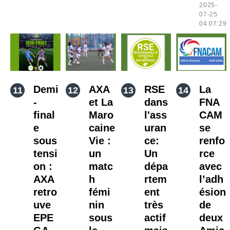
2025-
07-25
04:07:29
Demi
AXA
RSE
La
-
et La
dans
FNA
final
Maro
l'ass
CAM
e
caine
uran
se
sous
Vie :
ce:
renfo
tensi
un
Un
rce
on :
matc
dépa
avec
AXA
h
rtem
l’adh
retro
fémi
ent
ésion
uve
nin
très
de
EPE
sous
actif
deux