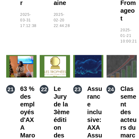
r
aine
From
ageo
2025-
2025-
t
03-31
02-20
17:12:38
22:44:28
2025-
01-21
10:00:21
63 %
Le
Assu
Clas
des
Jury
ranc
seme
empl
de la
e
nt
oyés
3ème
inclu
des
d'AX
éditi
sive:
acteu
A
on
AXA
rs du
Maro
des
Assu
marc