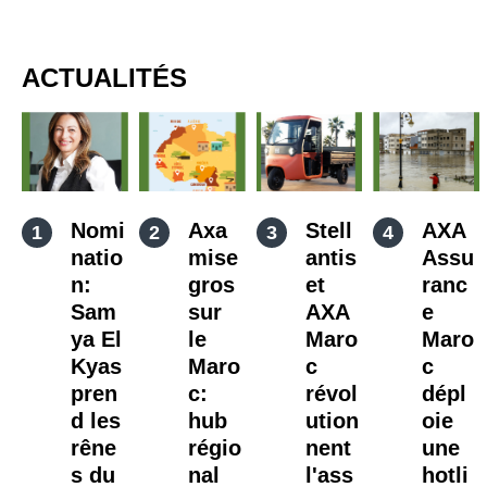
ACTUALITÉS
Nomi
Axa
Stell
AXA
natio
mise
antis
Assu
n:
gros
et
ranc
Sam
sur
AXA
e
ya El
le
Maro
Maro
Kyas
Maro
c
c
pren
c:
révol
dépl
d les
hub
ution
oie
rêne
régio
nent
une
s du
nal
l'ass
hotli