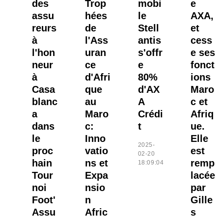
des
Trop
mobi
e
assu
hées
le
AXA,
reurs
de
Stell
et
à
l'Ass
antis
cess
l'hon
uran
s'offr
e ses
neur
ce
e
fonct
à
d'Afri
80%
ions
Casa
que
d'AX
Maro
blanc
au
A
c et
a
Maro
Crédi
Afriq
dans
c:
t
ue.
le
Inno
Elle
2025-
proc
vatio
est
02-20
hain
ns et
remp
18:09:04
Tour
Expa
lacée
noi
nsio
par
Foot'
n
Gille
Assu
Afric
s