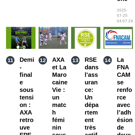
2025-
07-25
04:07:29
Demi
AXA
RSE
La
-
et La
dans
FNA
final
Maro
l'ass
CAM
e
caine
uran
se
sous
Vie :
ce:
renfo
tensi
un
Un
rce
on :
matc
dépa
avec
AXA
h
rtem
l’adh
retro
fémi
ent
ésion
uve
nin
très
de