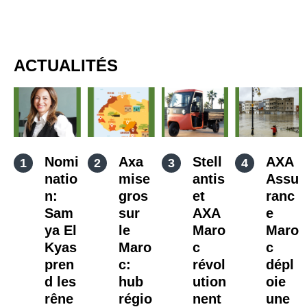
ACTUALITÉS
Nomi
Axa
Stell
AXA
natio
mise
antis
Assu
n:
gros
et
ranc
Sam
sur
AXA
e
ya El
le
Maro
Maro
Kyas
Maro
c
c
pren
c:
révol
dépl
d les
hub
ution
oie
rêne
régio
nent
une