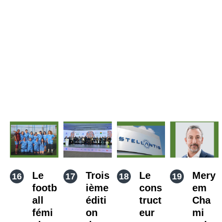
Le
Trois
Le
Mery
footb
ième
cons
em
all
éditi
truct
Cha
fémi
on
eur
mi