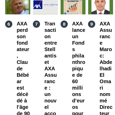
AXA
Tran
AXA
AXA
perd
sacti
lance
Assu
son
on
un
ranc
fond
entre
Fond
e
ateur
Stell
s
Maro
,
antis
phila
c:
Clau
et
nthro
Abde
de
AXA
piqu
lhadi
Bébé
Assu
e de
El
ar
ranc
60
Oma
est
e :
milli
ri
décé
un
ons
nom
dé à
nouv
d’eur
mé
l'âge
el
os
Direc
de 90
acco
pour
teur