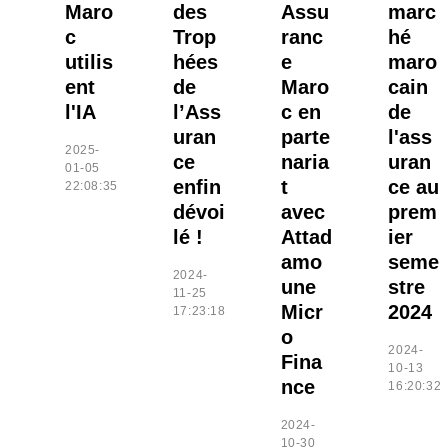
Maro
des
Assu
marc
c
Trop
ranc
hé
utilis
hées
e
maro
ent
de
Maro
cain
l'IA
l’Ass
c en
de
uran
parte
l'ass
2025-
ce
naria
uran
01-05
enfin
t
ce au
22:08:35
dévoi
avec
prem
lé !
Attad
ier
amo
seme
2024-
une
stre
11-25
Micr
2024
17:23:18
o
2024-
Fina
10-13
nce
16:20:32
2024-
10-30