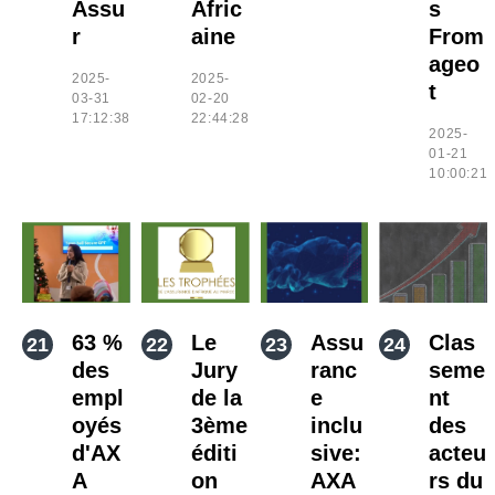
Assu
Afric
s
r
aine
From
ageo
2025-
2025-
t
03-31
02-20
17:12:38
22:44:28
2025-
01-21
10:00:21
63 %
Le
Assu
Clas
des
Jury
ranc
seme
empl
de la
e
nt
oyés
3ème
inclu
des
d'AX
éditi
sive:
acteu
A
on
AXA
rs du