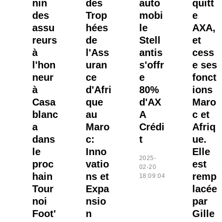
nin
des
auto
quitt
des
Trop
mobi
e
assu
hées
le
AXA,
reurs
de
Stell
et
à
l'Ass
antis
cess
l'hon
uran
s'offr
e ses
neur
ce
e
fonct
à
d'Afri
80%
ions
Casa
que
d'AX
Maro
blanc
au
A
c et
a
Maro
Crédi
Afriq
dans
c:
t
ue.
le
Inno
Elle
2025-
proc
vatio
est
02-20
hain
ns et
remp
18:09:04
Tour
Expa
lacée
noi
nsio
par
Foot'
n
Gille