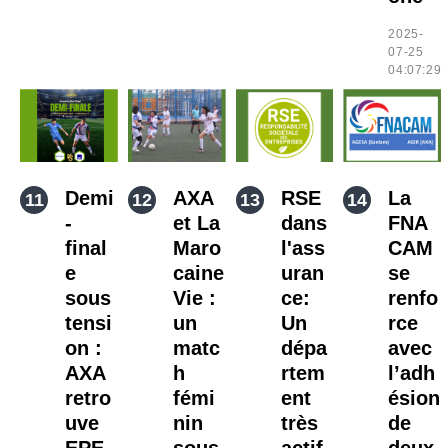
2025-
07-25
04:07:29
Demi
AXA
RSE
La
-
et La
dans
FNA
final
Maro
l'ass
CAM
e
caine
uran
se
sous
Vie :
ce:
renfo
tensi
un
Un
rce
on :
matc
dépa
avec
AXA
h
rtem
l’adh
retro
fémi
ent
ésion
uve
nin
très
de