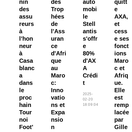
nin
des
auto
quitt
des
Trop
mobi
e
assu
hées
le
AXA,
reurs
de
Stell
et
à
l'Ass
antis
cess
l'hon
uran
s'offr
e ses
neur
ce
e
fonct
à
d'Afri
80%
ions
Casa
que
d'AX
Maro
blanc
au
A
c et
a
Maro
Crédi
Afriq
dans
c:
t
ue.
le
Inno
Elle
2025-
proc
vatio
est
02-20
hain
ns et
remp
18:09:04
Tour
Expa
lacée
noi
nsio
par
Foot'
n
Gille