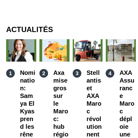
ACTUALITÉS
Nomi
Axa
Stell
AXA
natio
mise
antis
Assu
n:
gros
et
ranc
Sam
sur
AXA
e
ya El
le
Maro
Maro
Kyas
Maro
c
c
pren
c:
révol
dépl
d les
hub
ution
oie
rêne
régio
nent
une