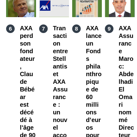
AXA
Tran
AXA
AXA
perd
sacti
lance
Assu
son
on
un
ranc
fond
entre
Fond
e
ateur
Stell
s
Maro
,
antis
phila
c:
Clau
et
nthro
Abde
de
AXA
piqu
lhadi
Bébé
Assu
e de
El
ar
ranc
60
Oma
est
e :
milli
ri
décé
un
ons
nom
dé à
nouv
d’eur
mé
l'âge
el
os
Direc
de 90
acco
pour
teur