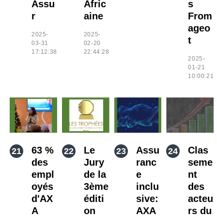
Assu
Afric
s
r
aine
From
ageo
2025-
2025-
t
03-31
02-20
17:12:38
22:44:28
2025-
01-21
10:00:21
63 %
Le
Assu
Clas
des
Jury
ranc
seme
empl
de la
e
nt
oyés
3ème
inclu
des
d'AX
éditi
sive:
acteu
A
on
AXA
rs du