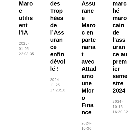
Maro
des
Assu
marc
c
Trop
ranc
hé
utilis
hées
e
maro
ent
de
Maro
cain
l'IA
l’Ass
c en
de
uran
parte
l'ass
2025-
ce
naria
uran
01-05
enfin
t
ce au
22:08:35
dévoi
avec
prem
lé !
Attad
ier
amo
seme
2024-
une
stre
11-25
Micr
2024
17:23:18
o
2024-
Fina
10-13
nce
16:20:32
2024-
10-30