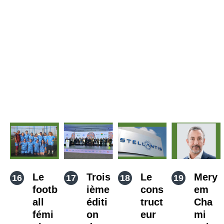
Le
Trois
Le
Mery
footb
ième
cons
em
all
éditi
truct
Cha
fémi
on
eur
mi