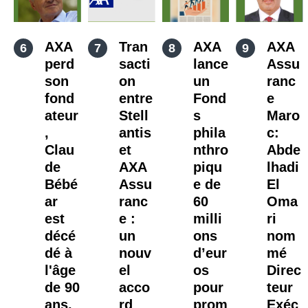
AXA
Tran
AXA
AXA
perd
sacti
lance
Assu
son
on
un
ranc
fond
entre
Fond
e
ateur
Stell
s
Maro
,
antis
phila
c:
Clau
et
nthro
Abde
de
AXA
piqu
lhadi
Bébé
Assu
e de
El
ar
ranc
60
Oma
est
e :
milli
ri
décé
un
ons
nom
dé à
nouv
d’eur
mé
l'âge
el
os
Direc
de 90
acco
pour
teur
ans.
rd
prom
Exéc