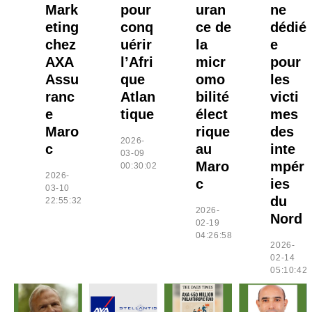
Mark
pour
uran
ne
eting
conq
ce de
dédié
chez
uérir
la
e
AXA
l’Afri
micr
pour
Assu
que
omo
les
ranc
Atlan
bilité
victi
e
tique
élect
mes
Maro
rique
des
2026-
c
au
inte
03-09
Maro
mpér
00:30:02
2026-
c
ies
03-10
du
22:55:32
2026-
Nord
02-19
04:26:58
2026-
02-14
05:10:42