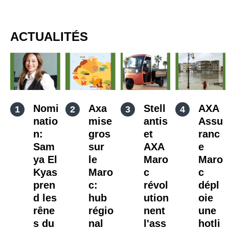
ACTUALITÉS
Nomi
Axa
Stell
AXA
natio
mise
antis
Assu
n:
gros
et
ranc
Sam
sur
AXA
e
ya El
le
Maro
Maro
Kyas
Maro
c
c
pren
c:
révol
dépl
d les
hub
ution
oie
rêne
régio
nent
une
s du
nal
l'ass
hotli