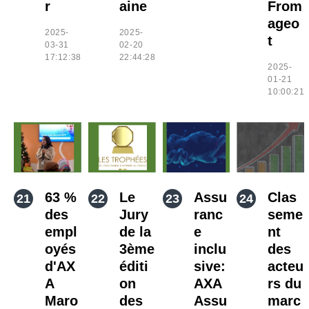
r
aine
From
ageo
2025-
2025-
t
03-31
02-20
17:12:38
22:44:28
2025-
01-21
10:00:21
63 %
Le
Assu
Clas
des
Jury
ranc
seme
empl
de la
e
nt
oyés
3ème
inclu
des
d'AX
éditi
sive:
acteu
A
on
AXA
rs du
Maro
des
Assu
marc