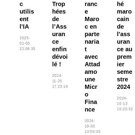
c
Trop
ranc
hé
utilis
hées
e
maro
ent
de
Maro
cain
l'IA
l’Ass
c en
de
uran
parte
l'ass
2025-
ce
naria
uran
01-05
enfin
t
ce au
22:08:35
dévoi
avec
prem
lé !
Attad
ier
amo
seme
2024-
une
stre
11-25
Micr
2024
17:23:18
o
2024-
Fina
10-13
nce
16:20:32
2024-
10-30
13:09:30