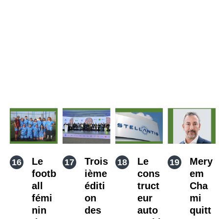
Le
Trois
Le
Mery
footb
ième
cons
em
all
éditi
truct
Cha
fémi
on
eur
mi
nin
des
auto
quitt