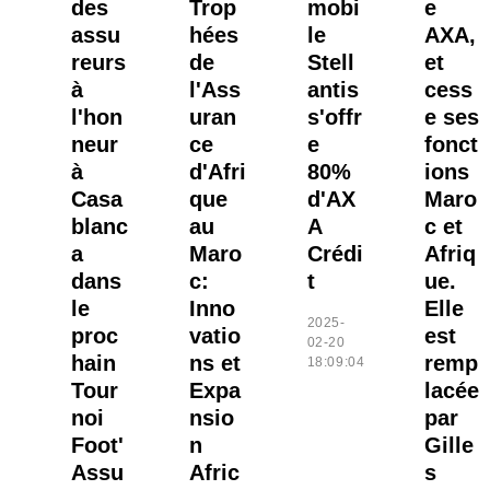
des
Trop
mobi
e
assu
hées
le
AXA,
reurs
de
Stell
et
à
l'Ass
antis
cess
l'hon
uran
s'offr
e ses
neur
ce
e
fonct
à
d'Afri
80%
ions
Casa
que
d'AX
Maro
blanc
au
A
c et
a
Maro
Crédi
Afriq
dans
c:
t
ue.
le
Inno
Elle
2025-
proc
vatio
est
02-20
hain
ns et
remp
18:09:04
Tour
Expa
lacée
noi
nsio
par
Foot'
n
Gille
Assu
Afric
s