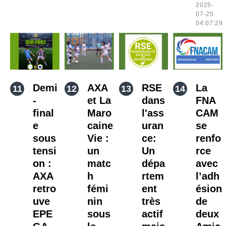
2025-
07-25
04:07:29
Demi
AXA
RSE
La
-
et La
dans
FNA
final
Maro
l'ass
CAM
e
caine
uran
se
sous
Vie :
ce:
renfo
tensi
un
Un
rce
on :
matc
dépa
avec
AXA
h
rtem
l’adh
retro
fémi
ent
ésion
uve
nin
très
de
EPE
sous
actif
deux