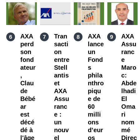
AXA
Tran
AXA
AXA
perd
sacti
lance
Assu
son
on
un
ranc
fond
entre
Fond
e
ateur
Stell
s
Maro
,
antis
phila
c:
Clau
et
nthro
Abde
de
AXA
piqu
lhadi
Bébé
Assu
e de
El
ar
ranc
60
Oma
est
e :
milli
ri
décé
un
ons
nom
dé à
nouv
d’eur
mé
l'âge
el
os
Direc