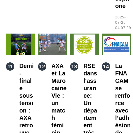
one
2025-
07-25
04:07:29
Demi
AXA
RSE
La
-
et La
dans
FNA
final
Maro
l'ass
CAM
e
caine
uran
se
sous
Vie :
ce:
renfo
tensi
un
Un
rce
on :
matc
dépa
avec
AXA
h
rtem
l’adh
retro
fémi
ent
ésion
uve
nin
très
de