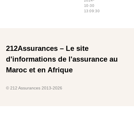
2024-
10-30
13:09:30
212Assurances – Le site
d'informations de l'assurance au
Maroc et en Afrique
© 212 Assurances 2013-2026