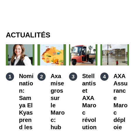
ACTUALITÉS
Nomi
Axa
Stell
AXA
natio
mise
antis
Assu
n:
gros
et
ranc
Sam
sur
AXA
e
ya El
le
Maro
Maro
Kyas
Maro
c
c
pren
c:
révol
dépl
d les
hub
ution
oie