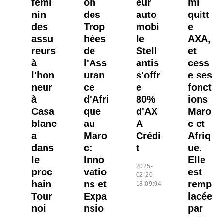
fémi
on
eur
mi
nin
des
auto
quitt
des
Trop
mobi
e
assu
hées
le
AXA,
reurs
de
Stell
et
à
l'Ass
antis
cess
l'hon
uran
s'offr
e ses
neur
ce
e
fonct
à
d'Afri
80%
ions
Casa
que
d'AX
Maro
blanc
au
A
c et
a
Maro
Crédi
Afriq
dans
c:
t
ue.
le
Inno
Elle
2025-
proc
vatio
est
02-20
hain
ns et
remp
18:09:04
Tour
Expa
lacée
noi
nsio
par