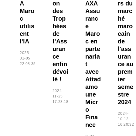
A
on
AXA
rs du
Maro
des
Assu
marc
c
Trop
ranc
hé
utilis
hées
e
maro
ent
de
Maro
cain
l'IA
l’Ass
c en
de
uran
parte
l'ass
2025-
ce
naria
uran
01-05
enfin
t
ce au
22:08:35
dévoi
avec
prem
lé !
Attad
ier
amo
seme
2024-
une
stre
11-25
Micr
2024
17:23:18
o
2024-
Fina
10-13
nce
16:20:32