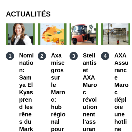
ACTUALITÉS
Nomi
Axa
Stell
AXA
natio
mise
antis
Assu
n:
gros
et
ranc
Sam
sur
AXA
e
ya El
le
Maro
Maro
Kyas
Maro
c
c
pren
c:
révol
dépl
d les
hub
ution
oie
rêne
régio
nent
une
s du
nal
l'ass
hotli
Mark
pour
uran
ne