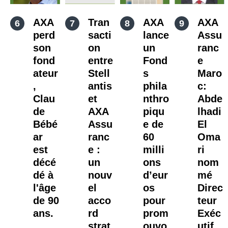
AXA
Tran
AXA
AXA
perd
sacti
lance
Assu
son
on
un
ranc
fond
entre
Fond
e
ateur
Stell
s
Maro
,
antis
phila
c:
Clau
et
nthro
Abde
de
AXA
piqu
lhadi
Bébé
Assu
e de
El
ar
ranc
60
Oma
est
e :
milli
ri
décé
un
ons
nom
dé à
nouv
d’eur
mé
l'âge
el
os
Direc
de 90
acco
pour
teur
ans.
rd
prom
Exéc
strat
ouvo
utif