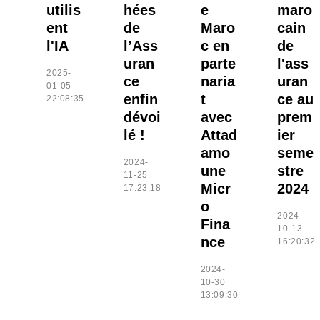
utilis
hées
e
maro
ent
de
Maro
cain
l'IA
l’Ass
c en
de
uran
parte
l'ass
2025-
ce
naria
uran
01-05
enfin
t
ce au
22:08:35
dévoi
avec
prem
lé !
Attad
ier
amo
seme
2024-
une
stre
11-25
Micr
2024
17:23:18
o
2024-
Fina
10-13
nce
16:20:32
2024-
10-30
13:09:30