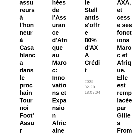
assu
hées
le
AXA,
reurs
de
Stell
et
à
l'Ass
antis
cess
l'hon
uran
s'offr
e ses
neur
ce
e
fonct
à
d'Afri
80%
ions
Casa
que
d'AX
Maro
blanc
au
A
c et
a
Maro
Crédi
Afriq
dans
c:
t
ue.
le
Inno
Elle
2025-
proc
vatio
est
02-20
hain
ns et
remp
18:09:04
Tour
Expa
lacée
noi
nsio
par
Foot'
n
Gille
Assu
Afric
s
r
aine
From