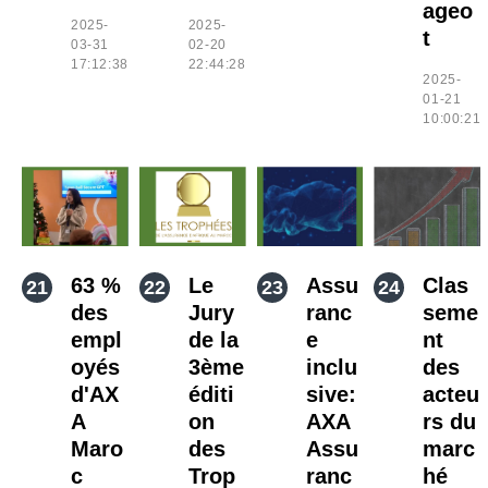
ageo
2025-
2025-
t
03-31
02-20
17:12:38
22:44:28
2025-
01-21
10:00:21
63 %
Le
Assu
Clas
des
Jury
ranc
seme
empl
de la
e
nt
oyés
3ème
inclu
des
d'AX
éditi
sive:
acteu
A
on
AXA
rs du
Maro
des
Assu
marc
c
Trop
ranc
hé