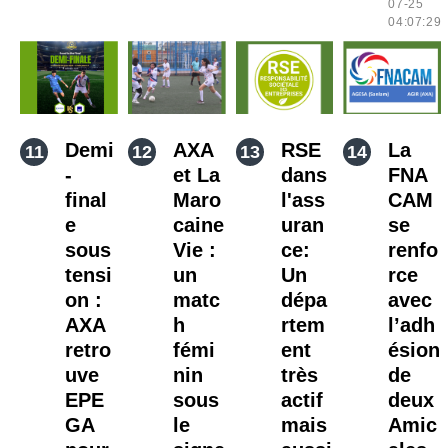
07-25
04:07:29
Demi
AXA
RSE
La
-
et La
dans
FNA
final
Maro
l'ass
CAM
e
caine
uran
se
sous
Vie :
ce:
renfo
tensi
un
Un
rce
on :
matc
dépa
avec
AXA
h
rtem
l’adh
retro
fémi
ent
ésion
uve
nin
très
de
EPE
sous
actif
deux
GA
le
mais
Amic