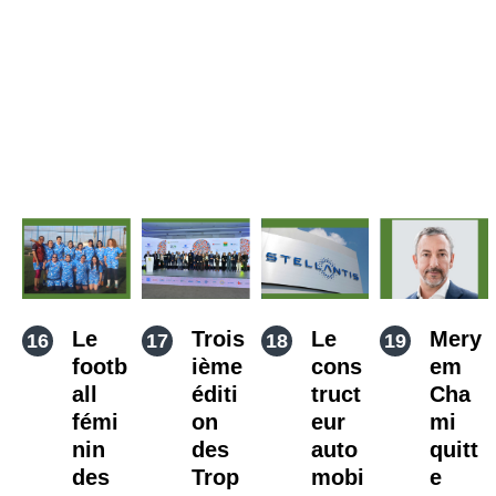
Le
Trois
Le
Mery
footb
ième
cons
em
all
éditi
truct
Cha
fémi
on
eur
mi
nin
des
auto
quitt
des
Trop
mobi
e