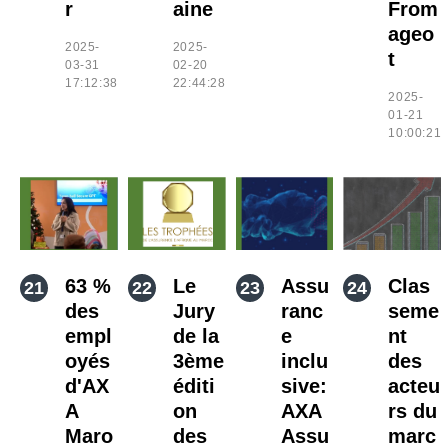
r
aine
From
ageo
2025-
2025-
t
03-31
02-20
17:12:38
22:44:28
2025-
01-21
10:00:21
63 %
Le
Assu
Clas
des
Jury
ranc
seme
empl
de la
e
nt
oyés
3ème
inclu
des
d'AX
éditi
sive:
acteu
A
on
AXA
rs du
Maro
des
Assu
marc