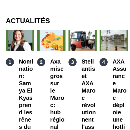
ACTUALITÉS
Nomi
Axa
Stell
AXA
natio
mise
antis
Assu
n:
gros
et
ranc
Sam
sur
AXA
e
ya El
le
Maro
Maro
Kyas
Maro
c
c
pren
c:
révol
dépl
d les
hub
ution
oie
rêne
régio
nent
une
s du
nal
l'ass
hotli