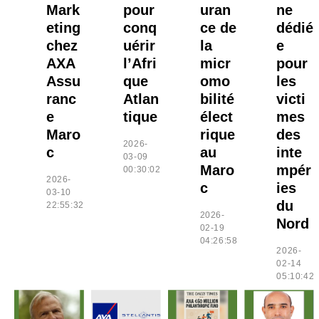
Mark
pour
uran
ne
eting
conq
ce de
dédié
chez
uérir
la
e
AXA
l’Afri
micr
pour
Assu
que
omo
les
ranc
Atlan
bilité
victi
e
tique
élect
mes
Maro
rique
des
2026-
c
au
inte
03-09
Maro
mpér
00:30:02
2026-
c
ies
03-10
du
22:55:32
2026-
Nord
02-19
04:26:58
2026-
02-14
05:10:42