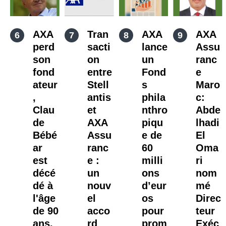
AXA
Tran
AXA
AXA
perd
sacti
lance
Assu
son
on
un
ranc
fond
entre
Fond
e
ateur
Stell
s
Maro
,
antis
phila
c:
Clau
et
nthro
Abde
de
AXA
piqu
lhadi
Bébé
Assu
e de
El
ar
ranc
60
Oma
est
e :
milli
ri
décé
un
ons
nom
dé à
nouv
d’eur
mé
l'âge
el
os
Direc
de 90
acco
pour
teur
ans.
rd
prom
Exéc