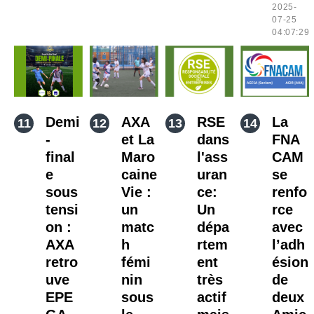
2025-
07-25
04:07:29
Demi
AXA
RSE
La
-
et La
dans
FNA
final
Maro
l'ass
CAM
e
caine
uran
se
sous
Vie :
ce:
renfo
tensi
un
Un
rce
on :
matc
dépa
avec
AXA
h
rtem
l’adh
retro
fémi
ent
ésion
uve
nin
très
de
EPE
sous
actif
deux