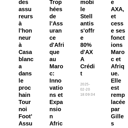
des
Trop
mobi
e
assu
hées
le
AXA,
reurs
de
Stell
et
à
l'Ass
antis
cess
l'hon
uran
s'offr
e ses
neur
ce
e
fonct
à
d'Afri
80%
ions
Casa
que
d'AX
Maro
blanc
au
A
c et
a
Maro
Crédi
Afriq
dans
c:
t
ue.
le
Inno
Elle
2025-
proc
vatio
est
02-20
hain
ns et
remp
18:09:04
Tour
Expa
lacée
noi
nsio
par
Foot'
n
Gille
Assu
Afric
s