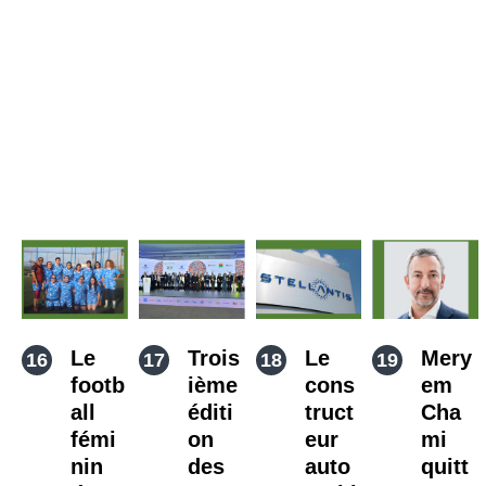
Le
Trois
Le
Mery
footb
ième
cons
em
all
éditi
truct
Cha
fémi
on
eur
mi
nin
des
auto
quitt