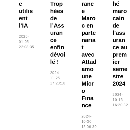
c
Trop
ranc
hé
utilis
hées
e
maro
ent
de
Maro
cain
l'IA
l’Ass
c en
de
uran
parte
l'ass
2025-
ce
naria
uran
01-05
enfin
t
ce au
22:08:35
dévoi
avec
prem
lé !
Attad
ier
amo
seme
2024-
une
stre
11-25
Micr
2024
17:23:18
o
2024-
Fina
10-13
nce
16:20:32
2024-
10-30
13:09:30