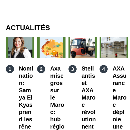
ACTUALITÉS
Nomi
Axa
Stell
AXA
natio
mise
antis
Assu
n:
gros
et
ranc
Sam
sur
AXA
e
ya El
le
Maro
Maro
Kyas
Maro
c
c
pren
c:
révol
dépl
d les
hub
ution
oie
rêne
régio
nent
une