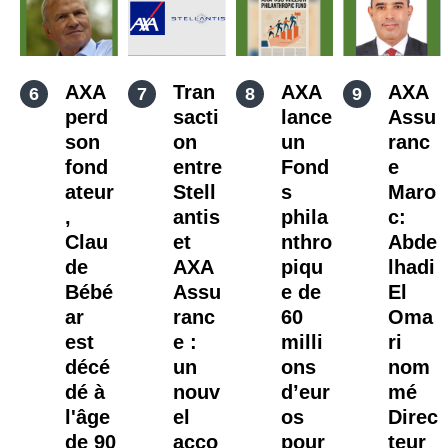
AXA
Tran
AXA
AXA
perd
sacti
lance
Assu
son
on
un
ranc
fond
entre
Fond
e
ateur
Stell
s
Maro
,
antis
phila
c:
Clau
et
nthro
Abde
de
AXA
piqu
lhadi
Bébé
Assu
e de
El
ar
ranc
60
Oma
est
e :
milli
ri
décé
un
ons
nom
dé à
nouv
d’eur
mé
l'âge
el
os
Direc
de 90
acco
pour
teur