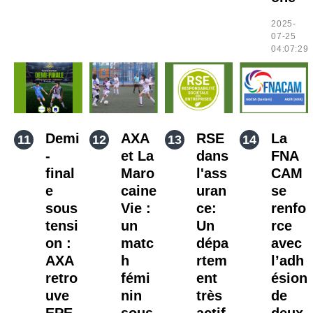
2025-
07-25
04:07:29
Demi
AXA
RSE
La
-
et La
dans
FNA
final
Maro
l'ass
CAM
e
caine
uran
se
sous
Vie :
ce:
renfo
tensi
un
Un
rce
on :
matc
dépa
avec
AXA
h
rtem
l’adh
retro
fémi
ent
ésion
uve
nin
très
de