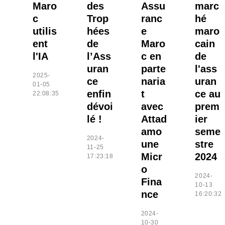
Maro
des
Assu
marc
c
Trop
ranc
hé
utilis
hées
e
maro
ent
de
Maro
cain
l'IA
l’Ass
c en
de
uran
parte
l'ass
2025-
ce
naria
uran
01-05
enfin
t
ce au
22:08:35
dévoi
avec
prem
lé !
Attad
ier
amo
seme
2024-
une
stre
11-25
Micr
2024
17:23:18
o
2024-
Fina
10-13
nce
16:20:32
2024-
10-30