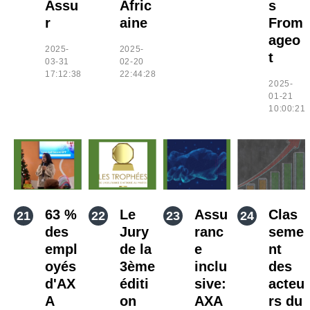
Assu
Afric
s
r
aine
From
ageo
2025-
2025-
t
03-31
02-20
17:12:38
22:44:28
2025-
01-21
10:00:21
63 %
Le
Assu
Clas
des
Jury
ranc
seme
empl
de la
e
nt
oyés
3ème
inclu
des
d'AX
éditi
sive:
acteu
A
on
AXA
rs du