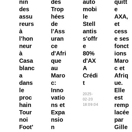
nin
des
auto
quitt
des
Trop
mobi
e
assu
hées
le
AXA,
reurs
de
Stell
et
à
l'Ass
antis
cess
l'hon
uran
s'offr
e ses
neur
ce
e
fonct
à
d'Afri
80%
ions
Casa
que
d'AX
Maro
blanc
au
A
c et
a
Maro
Crédi
Afriq
dans
c:
t
ue.
le
Inno
Elle
2025-
proc
vatio
est
02-20
hain
ns et
remp
18:09:04
Tour
Expa
lacée
noi
nsio
par
Foot'
n
Gille