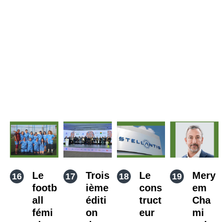
Le
Trois
Le
Mery
footb
ième
cons
em
all
éditi
truct
Cha
fémi
on
eur
mi