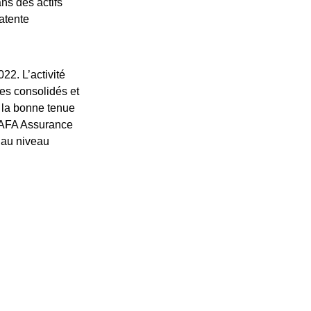
ns des actifs
atente
22. L’activité
es consolidés et
 la bonne tenue
 WAFA Assurance
 au niveau