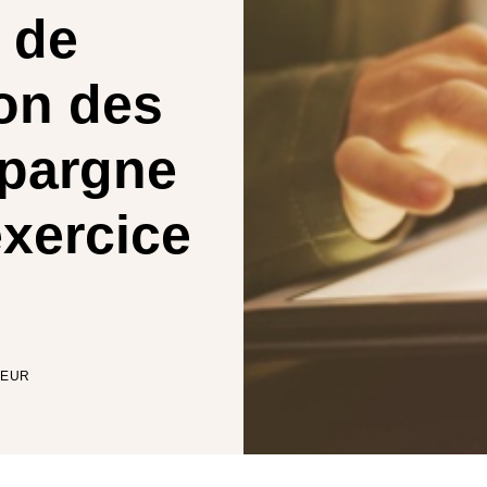
 de
ion des
épargne
exercice
TEUR