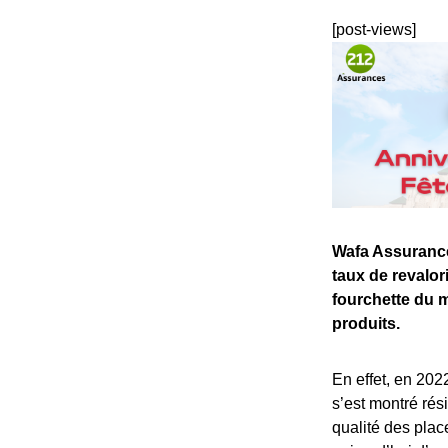
[post-views]
Wafa Assurance 
taux de revalor
fourchette du m
produits.
En effet, en 202
s’est montré rés
qualité des pla