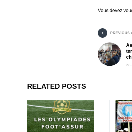
Vous devez
vou
PREVIOUS 
As
te
ch
28
RELATED POSTS