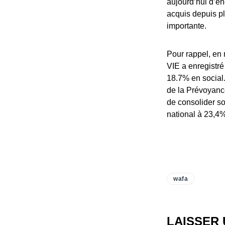
aujourd’hui d’en
acquis depuis pl
importante.
Pour rappel, en m
VIE a enregistré
18.7% en social.
de la Prévoyanc
de consolider so
national à 23,4
wafa
LAISSER