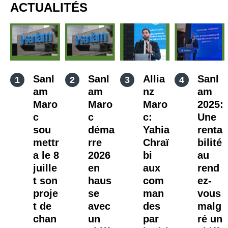
ACTUALITÉS
Sanl
Sanl
Allia
Sanl
am
am
nz
am
Maro
Maro
Maro
2025:
c
c
c:
Une
sou
déma
Yahia
renta
mettr
rre
Chraï
bilité
a le 8
2026
bi
au
juille
en
aux
rend
t son
haus
com
ez-
proje
se
man
vous
t de
avec
des
malg
chan
un
par
ré un