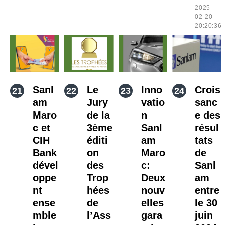
2025-
02-20
20:20:36
Sanl
Le
Inno
Crois
am
Jury
vatio
sanc
Maro
de la
n
e des
c et
3ème
Sanl
résul
CIH
éditi
am
tats
Bank
on
Maro
de
dével
des
c:
Sanl
oppe
Trop
Deux
am
nt
hées
nouv
entre
ense
de
elles
le 30
mble
l’Ass
gara
juin