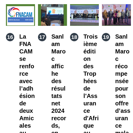
La
Sanl
Trois
Sanl
FNA
am
ième
am
CAM
Maro
éditi
Maro
se
c
on
c
renfo
affic
des
réco
rce
he
Trop
mpe
avec
des
hées
nsée
l’adh
résul
de
pour
ésion
tats
l'Ass
son
de
net
uran
offre
deux
2024
ce
d’ass
Amic
recor
d'Afri
uran
ales
ds,
que
ce