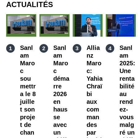
ACTUALITÉS
Sanl
Sanl
Allia
Sanl
am
am
nz
am
Maro
Maro
Maro
2025:
c
c
c:
Une
sou
déma
Yahia
renta
mettr
rre
Chraï
bilité
a le 8
2026
bi
au
juille
en
aux
rend
t son
haus
com
ez-
proje
se
man
vous
t de
avec
des
malg
chan
un
par
ré un