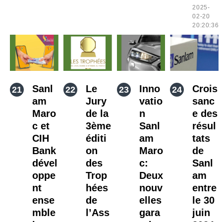
2025-
02-20
20:20:36
Sanl
Le
Inno
Crois
am
Jury
vatio
sanc
Maro
de la
n
e des
c et
3ème
Sanl
résul
CIH
éditi
am
tats
Bank
on
Maro
de
dével
des
c:
Sanl
oppe
Trop
Deux
am
nt
hées
nouv
entre
ense
de
elles
le 30
mble
l’Ass
gara
juin