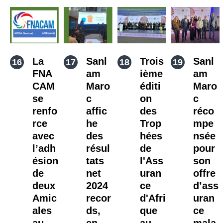
La
Sanl
Trois
Sanl
FNA
am
ième
am
CAM
Maro
éditi
Maro
se
c
on
c
renfo
affic
des
réco
rce
he
Trop
mpe
avec
des
hées
nsée
l’adh
résul
de
pour
ésion
tats
l'Ass
son
de
net
uran
offre
deux
2024
ce
d’ass
Amic
recor
d'Afri
uran
ales
ds,
que
ce