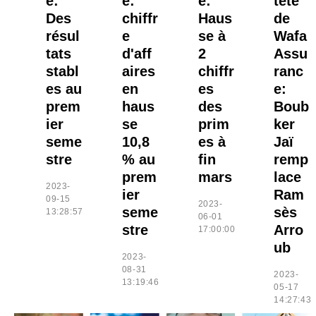
e:
e:
e:
tête
Des
chiffr
Haus
de
résul
e
se à
Wafa
tats
d'aff
2
Assu
stabl
aires
chiffr
ranc
es au
en
es
e:
prem
haus
des
Boub
ier
se
prim
ker
seme
10,8
es à
Jaï
stre
% au
fin
remp
prem
mars
lace
2023-
ier
Ram
09-15
2023-
seme
sès
13:28:57
06-01
stre
Arro
17:00:00
ub
2023-
08-31
2023-
13:19:46
05-17
14:27:43