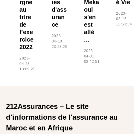
rgne
ies
Meka
é Vie
au
d'ass
oui
2023-
titre
uran
s'en
03-16
de
ce
est
16:53:54
l’exe
allé
2023-
rcice
...
04-10
2022
23:28:26
2023-
04-01
2023-
02:42:51
04-28
13:09:27
212Assurances – Le site
d'informations de l'assurance au
Maroc et en Afrique