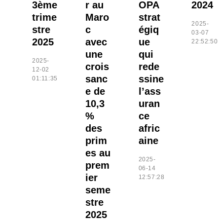
3ème
r au
OPA
2024
trime
Maro
strat
2025-
stre
c
égiq
03-07
2025
avec
ue
22:52:50
une
qui
2025-
crois
rede
12-02
sanc
ssine
01:11:35
e de
l’ass
10,3
uran
%
ce
des
afric
prim
aine
es au
2025-
prem
06-14
ier
12:57:28
seme
stre
2025