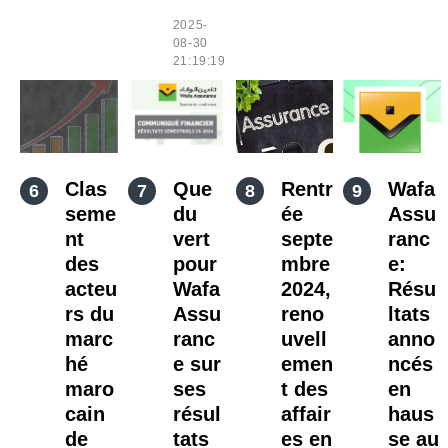
2025-
08-30
21:19:19
Clas
Que
Rentr
Wafa
seme
du
ée
Assu
nt
vert
septe
ranc
des
pour
mbre
e:
acteu
Wafa
2024,
Résu
rs du
Assu
reno
ltats
marc
ranc
uvell
anno
hé
e sur
emen
ncés
maro
ses
t des
en
cain
résul
affair
haus
de
tats
es en
se au