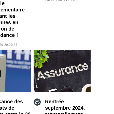
2024-12-02 21:09:05
ie
émentaire
ant les
nnes en
ion de
dance !
20 20:20:36
sance des
Rentrée
ats de
septembre 2024,