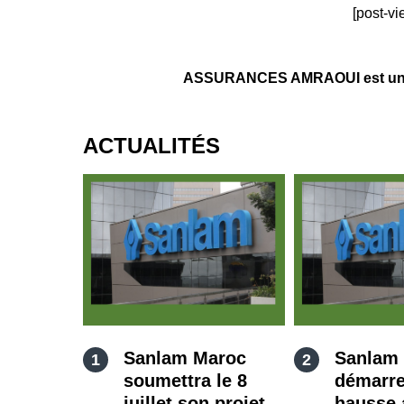
[post-vi
ASSURANCES AMRAOUI est un age
ACTUALITÉS
Sanlam Maroc
Sanlam
soumettra le 8
démarre
juillet son projet
hausse 