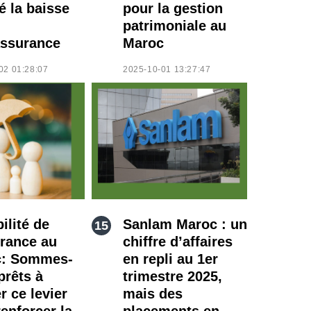
é la baisse
pour la gestion
patrimoniale au
ssurance
Maroc
02 01:28:07
2025-10-01 13:27:47
ilité de
Sanlam Maroc : un
urance au
chiffre d’affaires
c: Sommes-
en repli au 1er
prêts à
trimestre 2025,
er ce levier
mais des
enforcer la
placements en