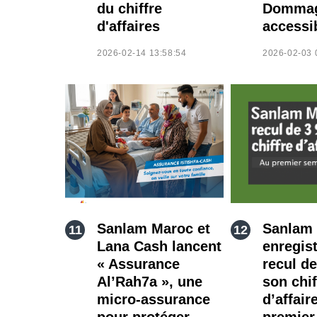
du chiffre
Domma
d'affaires
accessi
2026-02-14 13:58:54
2026-02-03 
Sanlam Maroc et
Sanlam
Lana Cash lancent
enregis
« Assurance
recul d
Al’Rah7a », une
son chif
micro-assurance
d’affair
pour protéger
premier