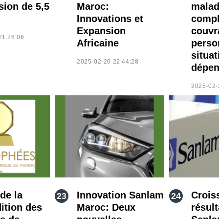
sion de 5,5
Maroc:
malad
Innovations et
compl
Expansion
couvr
21:26:06
Africaine
perso
situat
2025-02-20 22:44:28
dépen
2025-02-
de la
Innovation Sanlam
Crois
ition des
Maroc: Deux
résult