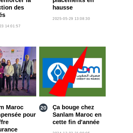
ction des
hausse
és
2025-05-29 13:08:30
23 14:01:57
m Maroc
Ça bouge chez
pensée pour
Sanlam Maroc en
ffre
cette fin d'année
urance