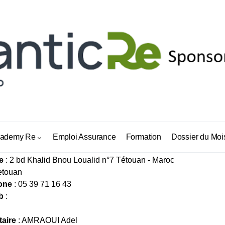
RANCES AMRAOUI
ademy Re
Emploi Assurance
Formation
Dossier du Moi
e
: 2 bd Khalid Bnou Loualid n°7 Tétouan - Maroc
etouan
one
: 05 39 71 16 43
b
:
taire
: AMRAOUI Adel