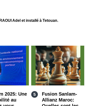
UI Adel et installé à Tetouan.
m 2025: Une
Fusion Sanlam-
ilité au
Allianz Maroc:
z-vous
Quelles sont les