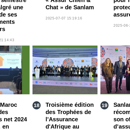
lgré une
Chat » de Sanlam
prote
de ses
assur
2025-07-07 15:19:16
ments
2025-06-
rs
21:14:43
 Maroc
Troisième édition
Sanla
des
des Trophées de
récom
s net 2024
l'Assurance
son o
, en
d'Afrique au
d’ass