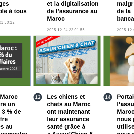
ges
et la digitalisation
malgr
ble à tous
de l’assurance au
de la
Maroc
banca
01:53:22
2025-12-24 22:01:55
2025-12-
 Maroc
Les chiens et
Portab
tre un
chats au Maroc
l’ass
e 3 % de
ont maintenant
Maro
fre
leur assurance
nous 
es au
santé grâce à
utilis
 semestre
« Assur’Chien &
pour r