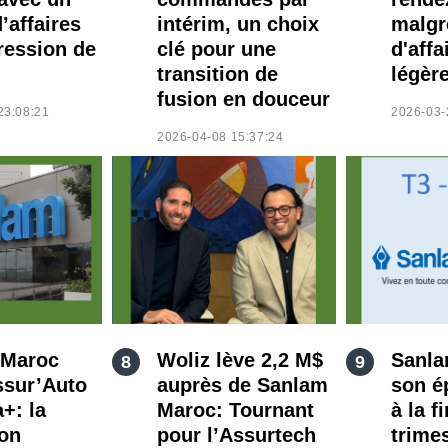
d’affaires
intérim, un choix
malgr
ression de
clé pour une
d'affa
transition de
légèr
fusion en douceur
23:08:21
2026-03-
2026-04-08 15:37:24
 Maroc
Woliz lève 2,2 M$
Sanla
ssur’Auto
auprès de Sanlam
son é
+: la
Maroc: Tournant
à la f
ion
pour l’Assurtech
trime