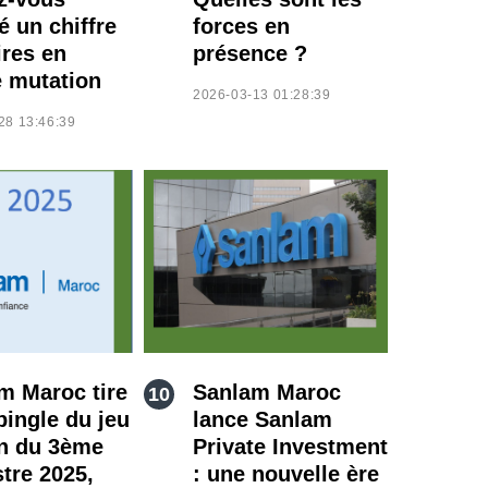
é un chiffre
forces en
ires en
présence ?
e mutation
2026-03-13 01:28:39
28 13:46:39
m Maroc tire
Sanlam Maroc
pingle du jeu
lance Sanlam
in du 3ème
Private Investment
stre 2025,
: une nouvelle ère