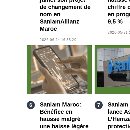
de changement de
chiffre 
nom en
en prog
SanlamAllianz
9,5 %
Maroc
2026-05-21 
2026-06-14 16:38:20
Sanlam Maroc:
Sanlam
Bénéfice en
lance A
hausse malgré
L’Hemza
une baisse légère
protect