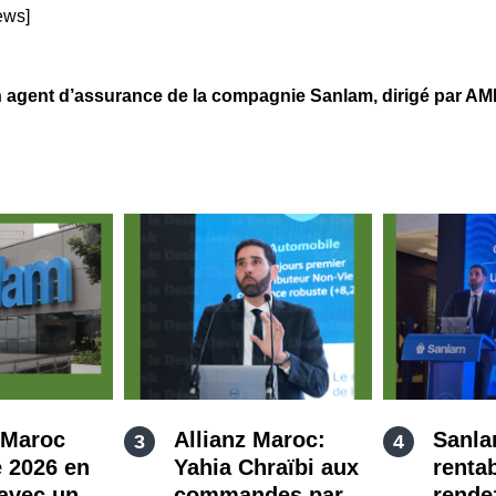
ews]
nt d’assurance de la compagnie Sanlam, dirigé par AMRAO
 Maroc
Allianz Maroc:
Sanla
 2026 en
Yahia Chraïbi aux
rentab
avec un
commandes par
rende