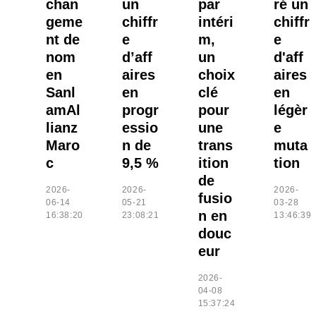
chan
un
par
ré un
geme
chiffr
intéri
chiffr
nt de
e
m,
e
nom
d’aff
un
d'aff
en
aires
choix
aires
Sanl
en
clé
en
amAl
progr
pour
légèr
lianz
essio
une
e
Maro
n de
trans
muta
c
9,5 %
ition
tion
de
2026-
2026-
2026-
fusio
06-14
05-21
03-28
n en
16:38:20
23:08:21
13:46:39
douc
eur
2026-
04-08
15:37:24