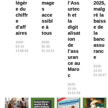
légèr
mage
l’Ass
2025,
e du
s
urtec
malg
chiffr
acce
h et
ré la
e
ssibl
la
baiss
d'aff
e à
digit
e de
aires
tous
alisat
la
ion
banc
2026-
2026-
de
assu
02-14
02-03
l’ass
ranc
13:58:54
01:53:22
uran
e
ce au
2025-
Maro
12-02
c
01:28:07
2025-
12-24
22:01:55