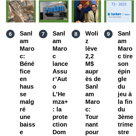
Sanl
Sanl
Woli
Sanl
am
am
z
am
Maro
Maro
lève
Maro
c:
c
2,2
c tire
Béné
lance
M$
son
fice
Assu
aupr
épin
en
r’Aut
ès de
gle
haus
o
Sanl
du
se
L’He
am
jeu à
malg
mza+
Maro
la fin
ré
: la
c:
du
une
prote
Tour
3ème
baiss
ction
nant
trime
e
Dom
pour
stre