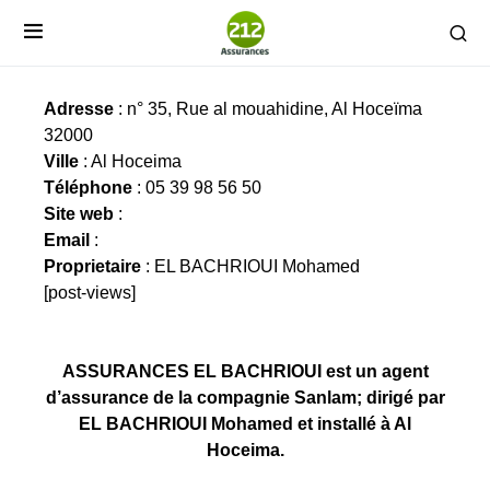
ASSURANCES EL BACHRIOUI
Adresse
: n° 35, Rue al mouahidine, Al Hoceïma
32000
Ville
: Al Hoceima
Téléphone
: 05 39 98 56 50
Site web
:
Email
:
Proprietaire
: EL BACHRIOUI Mohamed
[post-views]
ASSURANCES EL BACHRIOUI est un agent
d’assurance de la compagnie Sanlam; dirigé par
EL BACHRIOUI Mohamed et installé à Al
Hoceima.