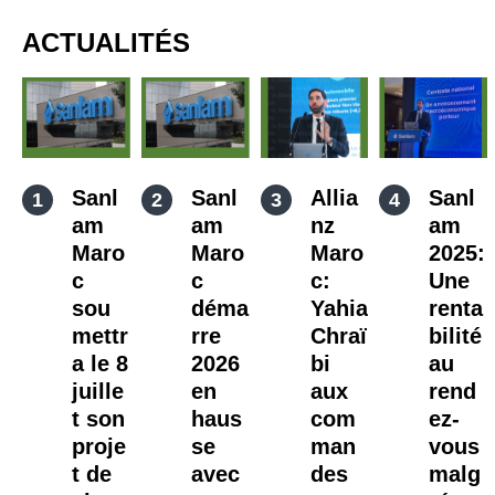
ACTUALITÉS
Sanl
Sanl
Allia
Sanl
am
am
nz
am
Maro
Maro
Maro
2025:
c
c
c:
Une
sou
déma
Yahia
renta
mettr
rre
Chraï
bilité
a le 8
2026
bi
au
juille
en
aux
rend
t son
haus
com
ez-
proje
se
man
vous
t de
avec
des
malg