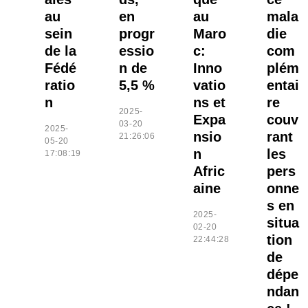
au
en
au
mala
sein
progr
Maro
die
de la
essio
c:
com
Fédé
n de
Inno
plém
ratio
5,5 %
vatio
entai
n
ns et
re
2025-
Expa
couv
03-20
2025-
nsio
rant
21:26:06
05-20
n
les
17:08:19
Afric
pers
aine
onne
s en
2025-
situa
02-20
tion
22:44:28
de
dépe
ndan