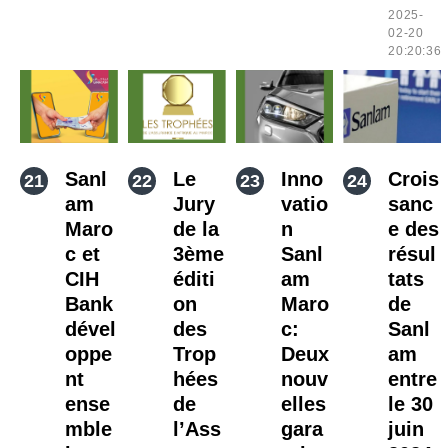
2025-
02-20
20:20:36
Sanl
Le
Inno
Crois
am
Jury
vatio
sanc
Maro
de la
n
e des
c et
3ème
Sanl
résul
CIH
éditi
am
tats
Bank
on
Maro
de
dével
des
c:
Sanl
oppe
Trop
Deux
am
nt
hées
nouv
entre
ense
de
elles
le 30
mble
l’Ass
gara
juin