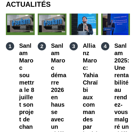
ACTUALITÉS
Sanl
Sanl
Allia
Sanl
am
am
nz
am
Maro
Maro
Maro
2025:
c
c
c:
Une
sou
déma
Yahia
renta
mettr
rre
Chraï
bilité
a le 8
2026
bi
au
juille
en
aux
rend
t son
haus
com
ez-
proje
se
man
vous
t de
avec
des
malg
chan
un
par
ré un