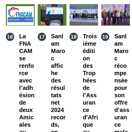
La
Sanl
Trois
Sanl
FNA
am
ième
am
CAM
Maro
éditi
Maro
se
c
on
c
renfo
affic
des
réco
rce
he
Trop
mpe
avec
des
hées
nsée
l’adh
résul
de
pour
ésion
tats
l'Ass
son
de
net
uran
offre
deux
2024
ce
d’ass
Amic
recor
d'Afri
uran
ales
ds,
que
ce