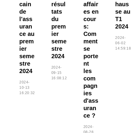
cain
résul
affair
haus
de
tats
es en
se au
l'ass
du
cour
T1
uran
prem
s:
2024
ce au
ier
Com
2024-
prem
seme
ment
06-02
ier
stre
se
14:59:18
seme
2024
porte
stre
nt
2024-
2024
les
09-15
com
16:08:12
2024-
pagn
10-13
ies
16:20:32
d'ass
uran
ce ?
2024-
08-28