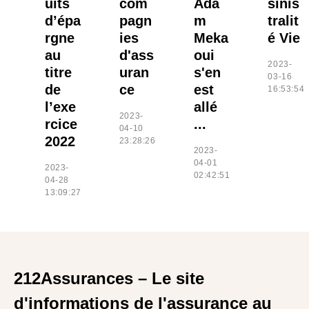
uits
com
Ada
sinis
d’épa
pagn
m
tralit
rgne
ies
Meka
é Vie
au
d'ass
oui
2023-
titre
uran
s'en
03-16
de
ce
est
16:53:54
l’exe
allé
2023-
rcice
...
04-10
2022
23:28:26
2023-
04-01
2023-
02:42:51
04-28
13:09:27
212Assurances – Le site
d'informations de l'assurance au