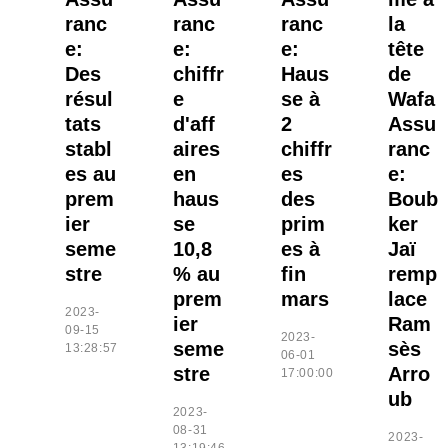
ranc
ranc
ranc
la
e:
e:
e:
tête
Des
chiffr
Haus
de
résul
e
se à
Wafa
tats
d'aff
2
Assu
stabl
aires
chiffr
ranc
es au
en
es
e:
prem
haus
des
Boub
ier
se
prim
ker
seme
10,8
es à
Jaï
stre
% au
fin
remp
prem
mars
lace
2023-
ier
Ram
09-15
2023-
seme
sès
13:28:57
06-01
stre
Arro
17:00:00
ub
2023-
08-31
2023-