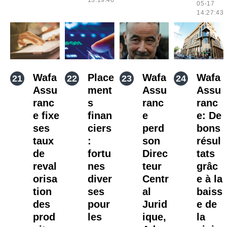
13:19:46
05-17
14:27:43
Wafa
Place
Wafa
Wafa
Assu
ment
Assu
Assu
ranc
s
ranc
ranc
e fixe
finan
e
e: De
ses
ciers
perd
bons
taux
:
son
résul
de
fortu
Direc
tats
reval
nes
teur
grâc
orisa
diver
Centr
e à la
tion
ses
al
baiss
des
pour
Jurid
e de
prod
les
ique,
la