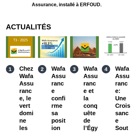
Assurance, installé à ERFOUD.
ACTUALITÉS
Chez
Wafa
Wafa
Wafa
Wafa
Assu
Assu
Assu
Assu
ranc
ranc
ranc
ranc
e
e et
e:
e, le
confi
la
Une
vert
rme
conq
Crois
domi
sa
uête
sanc
ne
posit
de
e
les
ion
l’Égy
Sout