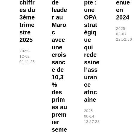
chiffr
de
pte :
enue
es du
leade
une
en
3ème
r au
OPA
2024
trime
Maro
strat
2025-
stre
c
égiq
03-07
2025
avec
ue
22:52:50
une
qui
2025-
crois
rede
12-02
sanc
ssine
01:11:35
e de
l’ass
10,3
uran
%
ce
des
afric
prim
aine
es au
2025-
prem
06-14
ier
12:57:28
seme