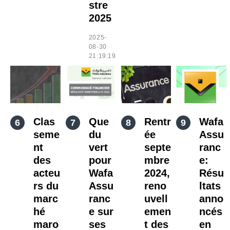
stre
2025
2025-
08-30
21:19:19
Clas
Que
Rentr
Wafa
seme
du
ée
Assu
nt
vert
septe
ranc
des
pour
mbre
e:
acteu
Wafa
2024,
Résu
rs du
Assu
reno
ltats
marc
ranc
uvell
anno
hé
e sur
emen
ncés
maro
ses
t des
en