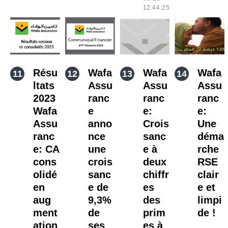
12:44:25
Résu
Wafa
Wafa
Wafa
ltats
Assu
Assu
Assu
2023
ranc
ranc
ranc
Wafa
e
e:
e:
Assu
anno
Crois
Une
ranc
nce
sanc
déma
e: CA
une
e à
rche
cons
crois
deux
RSE
olidé
sanc
chiffr
clair
en
e de
es
e et
aug
9,3%
des
limpi
ment
de
prim
de !
ation
ses
es à