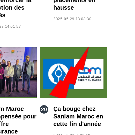
ction des
hausse
és
2025-05-29 13:08:30
23 14:01:57
m Maroc
Ça bouge chez
pensée pour
Sanlam Maroc en
ffre
cette fin d'année
urance