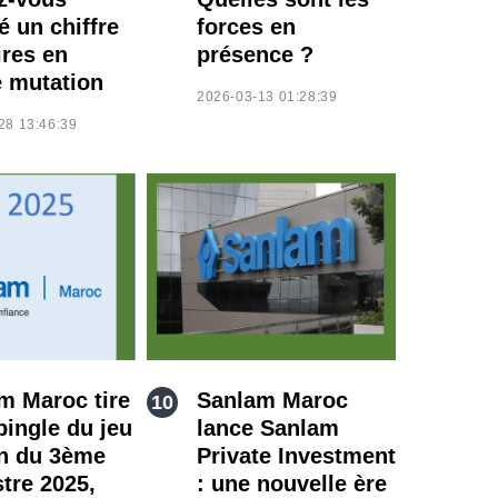
é un chiffre
forces en
ires en
présence ?
e mutation
2026-03-13 01:28:39
28 13:46:39
m Maroc tire
Sanlam Maroc
pingle du jeu
lance Sanlam
in du 3ème
Private Investment
stre 2025,
: une nouvelle ère