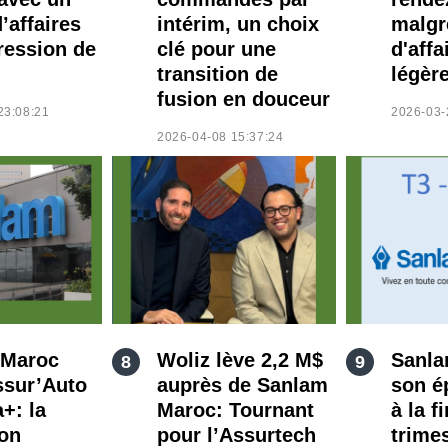
d’affaires
intérim, un choix
malgr
ression de
clé pour une
d'affa
transition de
légèr
fusion en douceur
23:08:21
2026-03-
2026-04-08 15:37:24
 Maroc
Woliz lève 2,2 M$
Sanla
ssur’Auto
auprès de Sanlam
son é
+: la
Maroc: Tournant
à la f
ion
pour l’Assurtech
trime