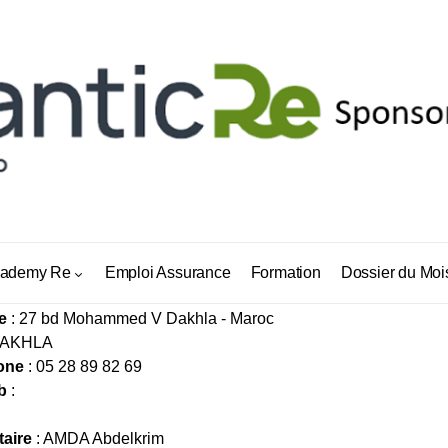
LA ASSURANCES
ademy Re
Emploi Assurance
Formation
Dossier du Moi
e
: 27 bd Mohammed V Dakhla - Maroc
DAKHLA
one
: 05 28 89 82 69
b
:
taire
: AMDA Abdelkrim