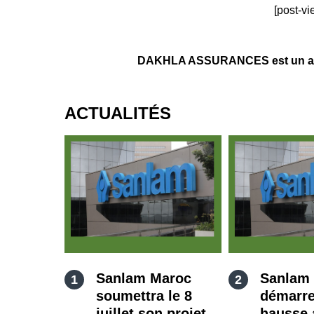
[post-vi
DAKHLA ASSURANCES est un agent
ACTUALITÉS
Sanlam Maroc
Sanlam
soumettra le 8
démarre
juillet son projet
hausse 