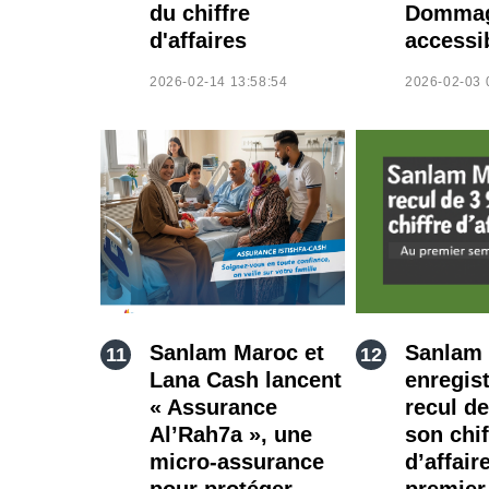
du chiffre
Domma
d'affaires
accessi
2026-02-14 13:58:54
2026-02-03 
Sanlam Maroc et
Sanlam
Lana Cash lancent
enregis
« Assurance
recul d
Al’Rah7a », une
son chif
micro-assurance
d’affair
pour protéger
premier