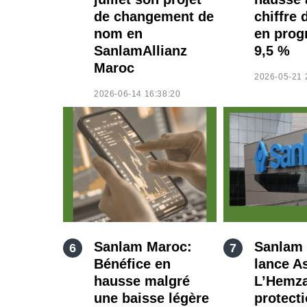
de changement de
chiffre 
nom en
en prog
SanlamAllianz
9,5 %
Maroc
2026-05-21 
2026-06-14 16:38:20
Sanlam Maroc:
Sanlam
Bénéfice en
lance A
hausse malgré
L’Hemza
une baisse légère
protect