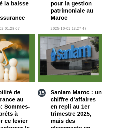
é la baisse
pour la gestion
patrimoniale au
ssurance
Maroc
02 01:28:07
2025-10-01 13:27:47
ilité de
Sanlam Maroc : un
urance au
chiffre d’affaires
c: Sommes-
en repli au 1er
prêts à
trimestre 2025,
er ce levier
mais des
enforcer la
placements en