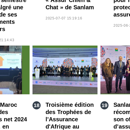
lgré une
Chat » de Sanlam
prote
de ses
assur
2025-07-07 15:19:16
ments
2025-06-
rs
21:14:43
 Maroc
Troisième édition
Sanla
des
des Trophées de
récom
s net 2024
l'Assurance
son o
, en
d'Afrique au
d’ass