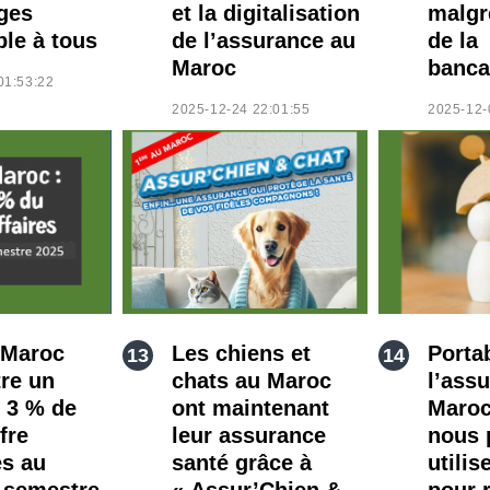
ges
et la digitalisation
malgr
ble à tous
de l’assurance au
de la
Maroc
banca
01:53:22
2025-12-24 22:01:55
2025-12-
 Maroc
Les chiens et
Portab
tre un
chats au Maroc
l’ass
e 3 % de
ont maintenant
Maro
fre
leur assurance
nous 
es au
santé grâce à
utilis
 semestre
« Assur’Chien &
pour r