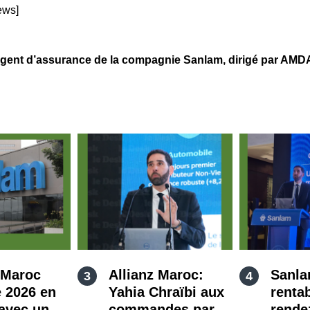
ews]
 d’assurance de la compagnie Sanlam, dirigé par AMDA 
 Maroc
Allianz Maroc:
Sanla
 2026 en
Yahia Chraïbi aux
rentab
avec un
commandes par
rende