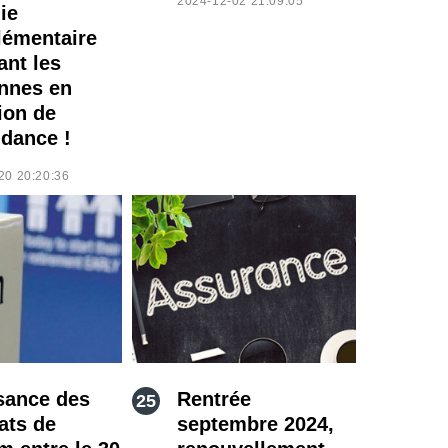
2024-12-02 21:09:05
ie
émentaire
ant les
nnes en
ion de
dance !
20 20:20:36
sance des
Rentrée
ats de
septembre 2024,