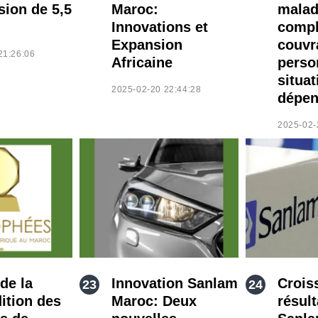
sion de 5,5
Maroc:
malad
Innovations et
compl
Expansion
couvr
21:26:06
Africaine
perso
situat
2025-02-20 22:44:28
dépen
2025-02-
de la
Innovation Sanlam
Crois
ition des
Maroc: Deux
résult