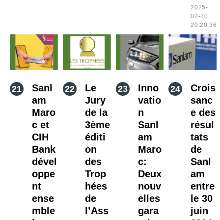
2025-
02-20
20:20:36
Sanl
Le
Inno
Crois
am
Jury
vatio
sanc
Maro
de la
n
e des
c et
3ème
Sanl
résul
CIH
éditi
am
tats
Bank
on
Maro
de
dével
des
c:
Sanl
oppe
Trop
Deux
am
nt
hées
nouv
entre
ense
de
elles
le 30
mble
l’Ass
gara
juin