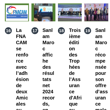
La
Sanl
Trois
Sanl
FNA
am
ième
am
CAM
Maro
éditi
Maro
se
c
on
c
renfo
affic
des
réco
rce
he
Trop
mpe
avec
des
hées
nsée
l’adh
résul
de
pour
ésion
tats
l'Ass
son
de
net
uran
offre
deux
2024
ce
d’ass
Amic
recor
d'Afri
uran
ales
ds,
que
ce