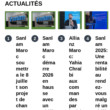
ACTUALITÉS
Sanl
Sanl
Allia
Sanl
am
am
nz
am
Maro
Maro
Maro
2025:
c
c
c:
Une
sou
déma
Yahia
renta
mettr
rre
Chraï
bilité
a le 8
2026
bi
au
juille
en
aux
rend
t son
haus
com
ez-
proje
se
man
vous
t de
avec
des
malg
chan
un
par
ré un