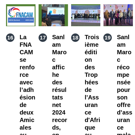
La
Sanl
Trois
Sanl
FNA
am
ième
am
CAM
Maro
éditi
Maro
se
c
on
c
renfo
affic
des
réco
rce
he
Trop
mpe
avec
des
hées
nsée
l’adh
résul
de
pour
ésion
tats
l'Ass
son
de
net
uran
offre
deux
2024
ce
d’ass
Amic
recor
d'Afri
uran
ales
ds,
que
ce