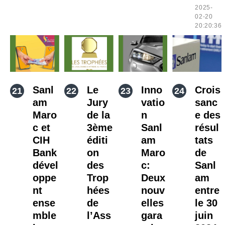
2025-
02-20
20:20:36
Sanl
Le
Inno
Crois
am
Jury
vatio
sanc
Maro
de la
n
e des
c et
3ème
Sanl
résul
CIH
éditi
am
tats
Bank
on
Maro
de
dével
des
c:
Sanl
oppe
Trop
Deux
am
nt
hées
nouv
entre
ense
de
elles
le 30
mble
l’Ass
gara
juin