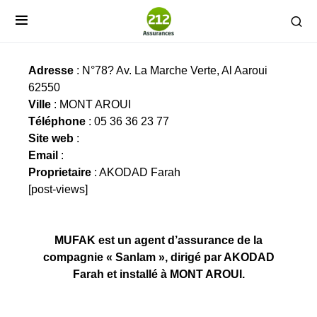
MUFAK
Adresse
: N°78? Av. La Marche Verte, Al Aaroui
62550
Ville
: MONT AROUI
Téléphone
: 05 36 36 23 77
Site web
:
Email
:
Proprietaire
: AKODAD Farah
[post-views]
MUFAK est un agent d’assurance de la
compagnie « Sanlam », dirigé par AKODAD
Farah et installé à MONT AROUI.