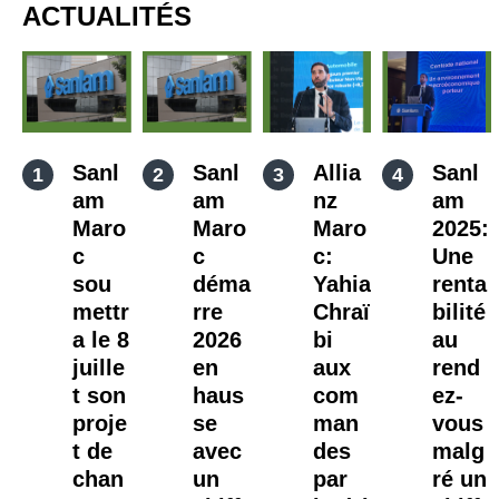
ACTUALITÉS
Sanl
Sanl
Allia
Sanl
am
am
nz
am
Maro
Maro
Maro
2025:
c
c
c:
Une
sou
déma
Yahia
renta
mettr
rre
Chraï
bilité
a le 8
2026
bi
au
juille
en
aux
rend
t son
haus
com
ez-
proje
se
man
vous
t de
avec
des
malg
chan
un
par
ré un