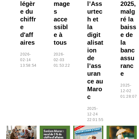
légèr
mage
l’Ass
2025,
e du
s
urtec
malg
chiffr
acce
h et
ré la
e
ssibl
la
baiss
d'aff
e à
digit
e de
aires
tous
alisat
la
ion
banc
2026-
2026-
de
assu
02-14
02-03
l’ass
ranc
13:58:54
01:53:22
uran
e
ce au
2025-
Maro
12-02
c
01:28:07
2025-
12-24
22:01:55