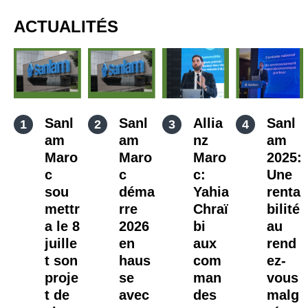
ACTUALITÉS
Sanl
Sanl
Allia
Sanl
am
am
nz
am
Maro
Maro
Maro
2025:
c
c
c:
Une
sou
déma
Yahia
renta
mettr
rre
Chraï
bilité
a le 8
2026
bi
au
juille
en
aux
rend
t son
haus
com
ez-
proje
se
man
vous
t de
avec
des
malg