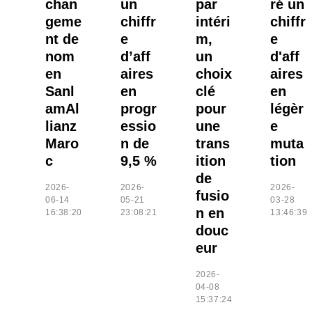
chan
un
par
ré un
geme
chiffr
intéri
chiffr
nt de
e
m,
e
nom
d’aff
un
d'aff
en
aires
choix
aires
Sanl
en
clé
en
amAl
progr
pour
légèr
lianz
essio
une
e
Maro
n de
trans
muta
c
9,5 %
ition
tion
de
2026-
2026-
2026-
fusio
06-14
05-21
03-28
n en
16:38:20
23:08:21
13:46:39
douc
eur
2026-
04-08
15:37:24