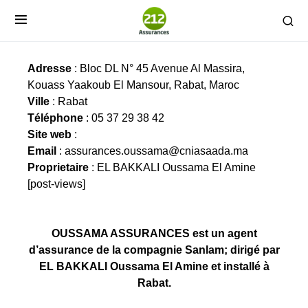
OUSSAMA ASSURANCES
Adresse
: Bloc DL N° 45 Avenue Al Massira,
Kouass Yaakoub El Mansour, Rabat, Maroc
Ville
: Rabat
Téléphone
: 05 37 29 38 42
Site web
:
Email
:
assurances.oussama@cniasaada.ma
Proprietaire
: EL BAKKALI Oussama El Amine
[post-views]
OUSSAMA ASSURANCES est un agent
d’assurance de la compagnie Sanlam; dirigé par
EL BAKKALI Oussama El Amine et installé à
Rabat.