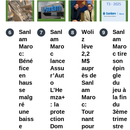
Sanl
Sanl
Woli
Sanl
am
am
z
am
Maro
Maro
lève
Maro
c:
c
2,2
c tire
Béné
lance
M$
son
fice
Assu
aupr
épin
en
r’Aut
ès de
gle
haus
o
Sanl
du
se
L’He
am
jeu à
malg
mza+
Maro
la fin
ré
: la
c:
du
une
prote
Tour
3ème
baiss
ction
nant
trime
e
Dom
pour
stre