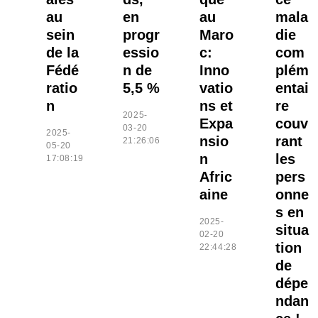
au
en
au
mala
sein
progr
Maro
die
de la
essio
c:
com
Fédé
n de
Inno
plém
ratio
5,5 %
vatio
entai
n
ns et
re
2025-
Expa
couv
03-20
2025-
nsio
rant
21:26:06
05-20
n
les
17:08:19
Afric
pers
aine
onne
s en
2025-
situa
02-20
tion
22:44:28
de
dépe
ndan