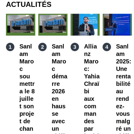
ACTUALITÉS
Sanl
Sanl
Allia
Sanl
am
am
nz
am
Maro
Maro
Maro
2025:
c
c
c:
Une
sou
déma
Yahia
renta
mettr
rre
Chraï
bilité
a le 8
2026
bi
au
juille
en
aux
rend
t son
haus
com
ez-
proje
se
man
vous
t de
avec
des
malg
chan
un
par
ré un