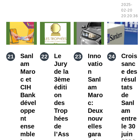
2025-
02-20
20:20:36
Sanl
Le
Inno
Crois
am
Jury
vatio
sanc
Maro
de la
n
e des
c et
3ème
Sanl
résul
CIH
éditi
am
tats
Bank
on
Maro
de
dével
des
c:
Sanl
oppe
Trop
Deux
am
nt
hées
nouv
entre
ense
de
elles
le 30
mble
l’Ass
gara
juin