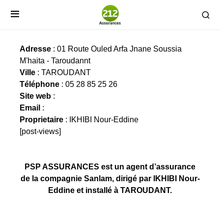
PSP ASSURANCES
Adresse
: 01 Route Ouled Arfa Jnane Soussia
M'haita - Taroudannt
Ville
: TAROUDANT
Téléphone
: 05 28 85 25 26
Site web
:
Email
:
Proprietaire
: IKHIBI Nour-Eddine
[post-views]
PSP ASSURANCES est un agent d’assurance
de la compagnie Sanlam, dirigé par IKHIBI Nour-
Eddine et installé à TAROUDANT.