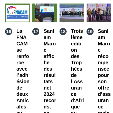
La
Sanl
Trois
Sanl
FNA
am
ième
am
CAM
Maro
éditi
Maro
se
c
on
c
renfo
affic
des
réco
rce
he
Trop
mpe
avec
des
hées
nsée
l’adh
résul
de
pour
ésion
tats
l'Ass
son
de
net
uran
offre
deux
2024
ce
d’ass
Amic
recor
d'Afri
uran
ales
ds,
que
ce