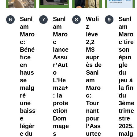
Sanl
Sanl
Woli
Sanl
am
am
z
am
Maro
Maro
lève
Maro
c:
c
2,2
c tire
Béné
lance
M$
son
fice
Assu
aupr
épin
en
r’Aut
ès de
gle
haus
o
Sanl
du
se
L’He
am
jeu à
malg
mza+
Maro
la fin
ré
: la
c:
du
une
prote
Tour
3ème
baiss
ction
nant
trime
e
Dom
pour
stre
légèr
mage
l’Ass
2025,
e du
s
urtec
malg