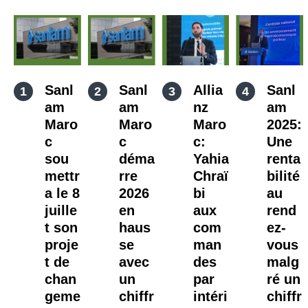
Sanl
Sanl
Allia
Sanl
am
am
nz
am
Maro
Maro
Maro
2025:
c
c
c:
Une
sou
déma
Yahia
renta
mettr
rre
Chraï
bilité
a le 8
2026
bi
au
juille
en
aux
rend
t son
haus
com
ez-
proje
se
man
vous
t de
avec
des
malg
chan
un
par
ré un
geme
chiffr
intéri
chiffr