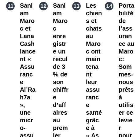
Sanl
Sanl
Les
Porta
am
am
chien
bilité
Maro
Maro
s et
de
c et
c
chats
l’ass
Lana
enre
au
uran
Cash
gistr
Maro
ce au
lance
e un
c ont
Maro
nt «
recul
main
c:
Assu
de 3
tena
Som
ranc
% de
nt
mes-
e
son
leur
nous
Al’Ra
chiffr
assu
prêts
h7a
e
ranc
à
»,
d’aff
e
utilis
une
aires
santé
er ce
micr
au
grâc
levie
o-
prem
e à
r
assu
ier
« As
pour