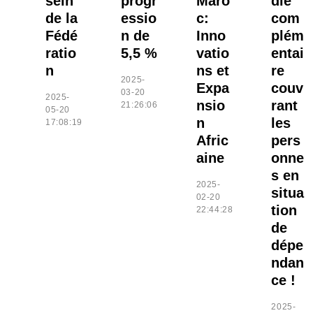
sein
progr
Maro
die
de la
essio
c:
com
Fédé
n de
Inno
plém
ratio
5,5 %
vatio
entai
n
ns et
re
2025-
Expa
couv
03-20
2025-
nsio
rant
21:26:06
05-20
n
les
17:08:19
Afric
pers
aine
onne
s en
2025-
situa
02-20
tion
22:44:28
de
dépe
ndan
ce !
2025-