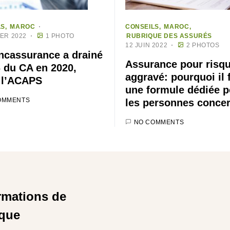
LS
MAROC
CONSEILS
MAROC
IER 2022
1 PHOTO
RUBRIQUE DES ASSURÉS
12 JUIN 2022
2 PHOTOS
ncassurance a drainé
Assurance pour risq
 du CA en 2020,
aggravé: pourquoi il 
 l’ACAPS
une formule dédiée p
OMMENTS
les personnes conce
NO COMMENTS
rmations de
ique