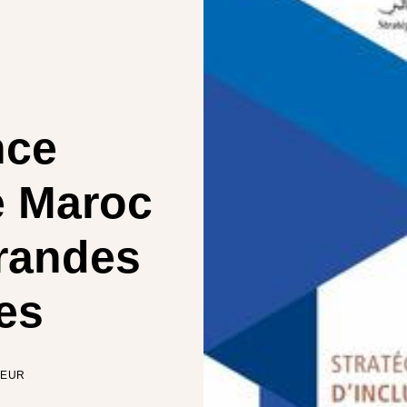
nce
e Maroc
grandes
es
TEUR