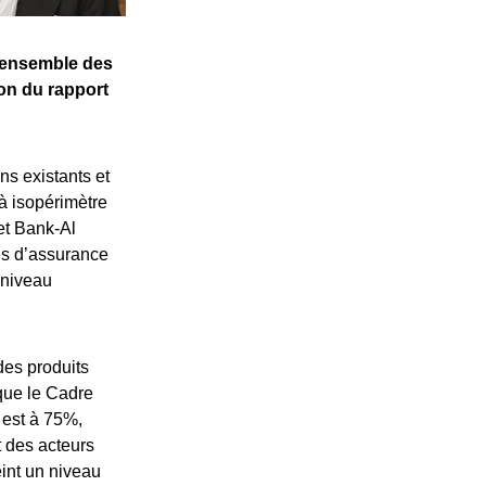
l’ensemble des
ion du rapport
ns existants et
à isopérimètre
et Bank-Al
es d’assurance
 niveau
des produits
 que le Cadre
 est à 75%,
t des acteurs
teint un niveau