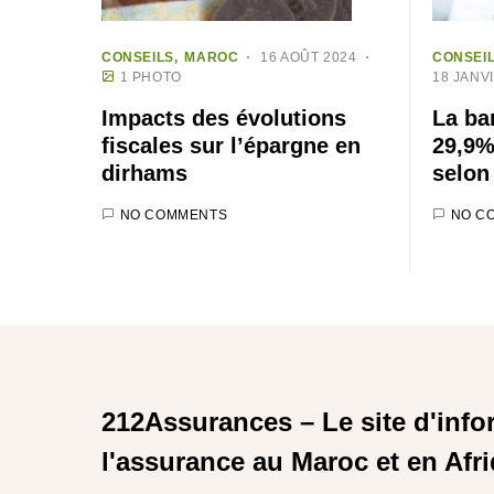
CONSEILS
MAROC
16 AOÛT 2024
CONSEI
1 PHOTO
18 JANV
Impacts des évolutions
La ba
fiscales sur l’épargne en
29,9%
dirhams
selon
NO COMMENTS
NO C
212Assurances – Le site d'info
l'assurance au Maroc et en Afr