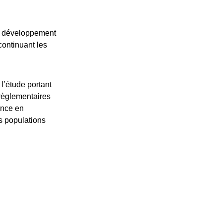
au développement
continuant les
 l’étude portant
règlementaires
ance en
s populations