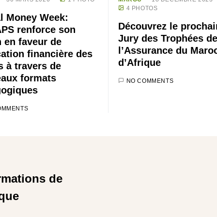
4 PHOTOS
l Money Week:
Découvrez le prochai
PS renforce son
Jury des Trophées d
n en faveur de
l’Assurance du Maroc
cation financière des
d’Afrique
s à travers de
aux formats
NO COMMENTS
ogiques
OMMENTS
rmations de
ique