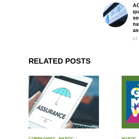
AC
qu
se
na
as
17
RELATED POSTS
COMPAGNIES
MAROC
MAROC