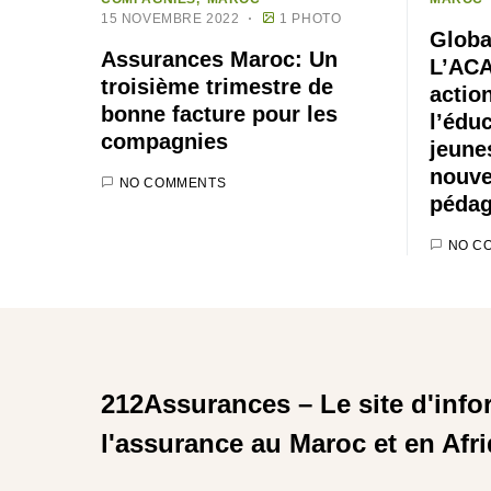
15 NOVEMBRE 2022
1 PHOTO
Globa
Assurances Maroc: Un
L’ACA
troisième trimestre de
actio
bonne facture pour les
l’édu
compagnies
jeune
nouve
NO COMMENTS
pédag
NO C
212Assurances – Le site d'info
l'assurance au Maroc et en Afr