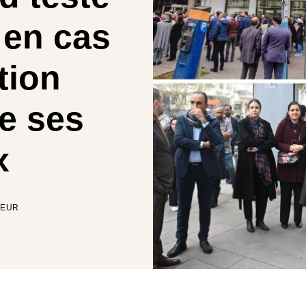
 en cas
tion
e ses
x
TEUR