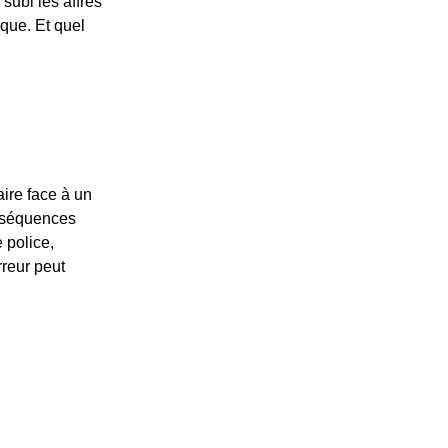
subi les affres
rque. Et quel
ire face à un
onséquences
 police,
rreur peut