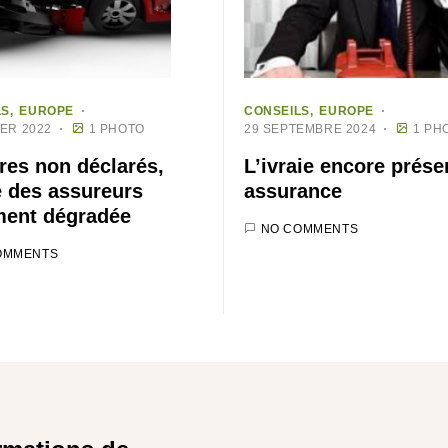
LS
EUROPE
CONSEILS
EUROPE
IER 2022
1 PHOTO
29 SEPTEMBRE 2024
1 PH
tres non déclarés,
L’ivraie encore prése
 des assureurs
assurance
ment dégradée
NO COMMENTS
OMMENTS