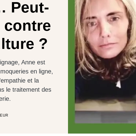
… Peut-
 contre
lture ?
oignage, Anne est
e moqueries en ligne,
’empathie et la
ns le traitement des
erie.
TEUR