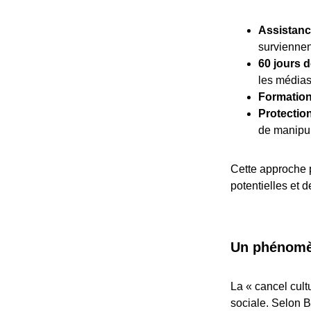
Assistanc
surviennen
60 jours 
les médias 
Formation
Protectio
de manipul
Cette approche p
potentielles et 
Un phénomè
La « cancel cult
sociale. Selon B