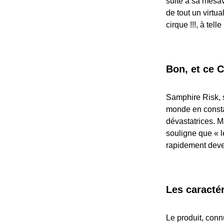
suite à sa mésav
de tout un virtu
cirque !!!, à tel
Bon, et ce C
Samphire Risk, s
monde en consta
dévastatrices. M
souligne que « l
rapidement deven
Les caractér
Le produit, con