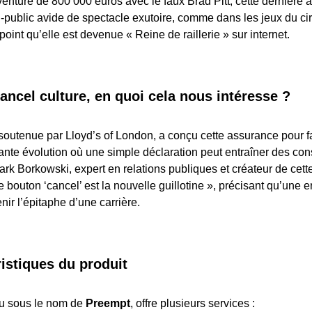
enture de 800 000 euros avec le faux Brad Pitt, cette dernière a 
al-public avide de spectacle exutoire, comme dans les jeux du ci
le point qu’elle est devenue « Reine de raillerie » sur internet.
ancel culture, en quoi cela nous intéresse ?
outenue par Lloyd’s of London, a conçu cette assurance pour fa
nte évolution où une simple déclaration peut entraîner des c
ark Borkowski, expert en relations publiques et créateur de cette
e bouton ‘cancel’ est la nouvelle guillotine », précisant qu’une e
ir l’épitaphe d’une carrière.
istiques du produit
nu sous le nom de
Preempt
, offre plusieurs services :