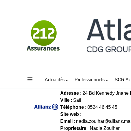
Assurances Boudhab S.A
Actualités
Professionnels
SCR Ac
Adresse
: 24 Bd Kennedy Jnane I
Ville
: Safi
Téléphone
: 0524 46 45 45
Site web
:
Email
:
nadia.zouihar@allianz.ma
Proprietaire
: Nadia Zouihar