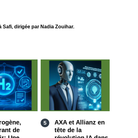
afi, dirigée par Nadia Zouihar.
rogène,
AXA et Allianz en
rant de
tête de la
ir: Une
révolution IA dans