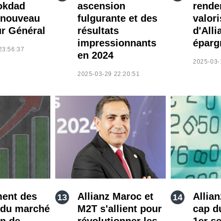
okdad
ascension
rende
nouveau
fulgurante et des
valori
ur Général
résultats
d'Alli
impressionnants
éparg
23:56:37
en 2024
2025-03-
2025-03-29 22:20:51
ent des
Allianz Maroc et
Allian
 du marché
M2T s'allient pour
cap d
n de
révolutionner les
1er s