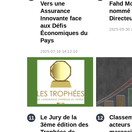
Vers une
Fahd M
Assurance
nommé 
Innovante face
Directe
aux Défis
2025-05-30 
Économiques du
Pays
2025-07-10 14:12:10
Le Jury de la
Classem
3ème édition des
acteurs
Trophées de
marocai