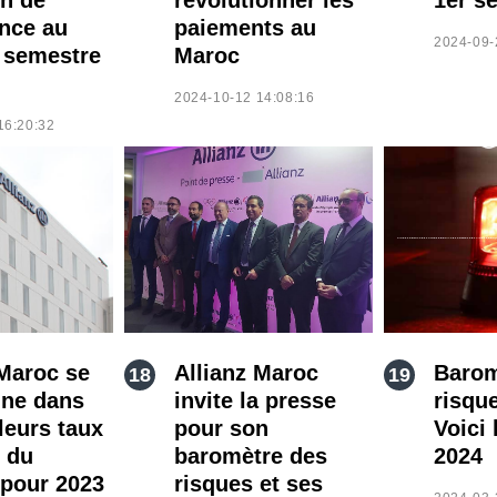
ance au
paiements au
2024-09-
 semestre
Maroc
2024-10-12 14:08:16
16:20:32
 Maroc se
Allianz Maroc
Barom
nne dans
invite la presse
risque
leurs taux
pour son
Voici 
 du
baromètre des
2024
pour 2023
risques et ses