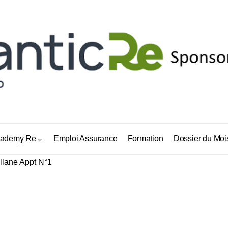
.R.L
ademy Re
Emploi Assurance
Formation
Dossier du Moi
llane Appt N°1