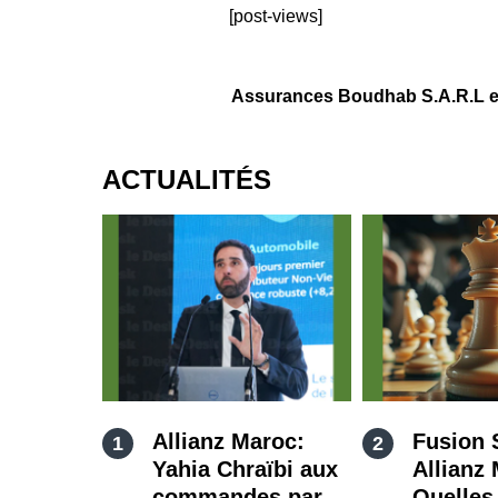
[post-views]
Assurances Boudhab S.A.R.L est
ACTUALITÉS
Allianz Maroc:
Fusion 
Yahia Chraïbi aux
Allianz
commandes par
Quelles