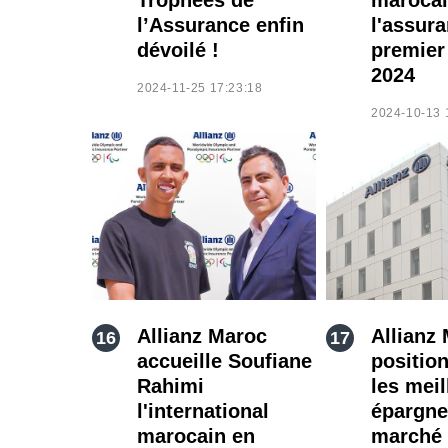
l’Assurance enfin
l'assur
dévoilé !
premier
2024
2024-11-25 17:23:18
2024-10-13 
Allianz Maroc
Allianz
accueille Soufiane
positio
Rahimi
les meil
l'international
épargne
marocain en
marché 