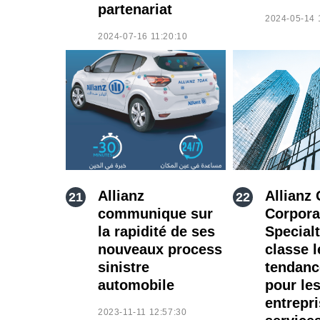
partenariat
2024-05-14 
2024-07-16 11:20:10
Allianz
Allianz 
communique sur
Corpora
la rapidité de ses
Special
nouveaux process
classe l
sinistre
tendan
automobile
pour le
entrepr
2023-11-11 12:57:30