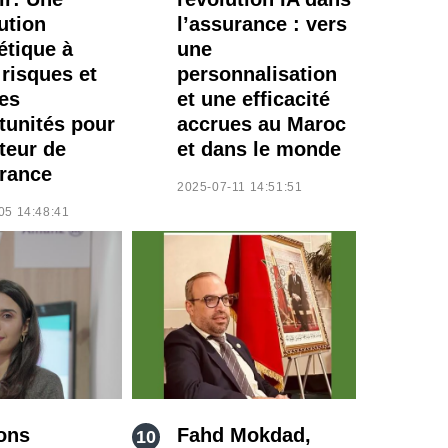
ution
l’assurance : vers
étique à
une
 risques et
personnalisation
es
et une efficacité
tunités pour
accrues au Maroc
teur de
et dans le monde
urance
2025-07-11 14:51:51
05 14:48:41
ons
Fahd Mokdad,