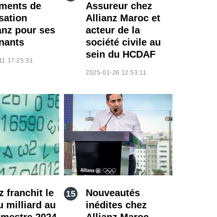
ments de
Assureur chez
sation
Allianz Maroc et
anz pour ses
acteur de la
nants
société civile au
sein du HCDAF
11 17:25:31
2025-01-26 12:53:11
z franchit le
Nouveautés
u milliard au
inédites chez
emestre 2024
Allianz Maroc