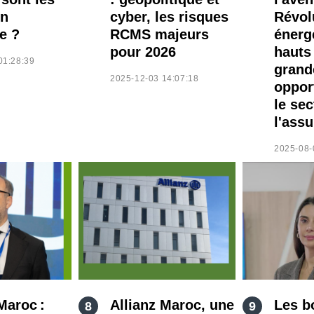
en
cyber, les risques
Révol
e ?
RCMS majeurs
énerg
pour 2026
hauts
01:28:39
grand
2025-12-03 14:07:18
oppor
le sec
l'ass
2025-08-
Maroc :
Allianz Maroc, une
Les b