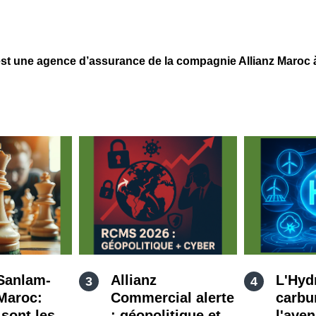
 une agence d’assurance de la compagnie Allianz Maroc à S
Sanlam-
Allianz
L'Hyd
 Maroc:
Commercial alerte
carbu
 sont les
: géopolitique et
l'aven