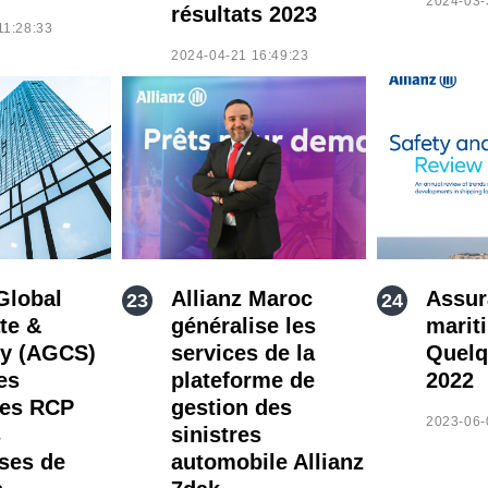
2024-03-
résultats 2023
11:28:33
2024-04-21 16:49:23
Global
Allianz Maroc
Assur
te &
généralise les
marit
ty (AGCS)
services de la
Quelq
es
plateforme de
2022
ces RCP
gestion des
2023-06-
s
sinistres
ises de
automobile Allianz