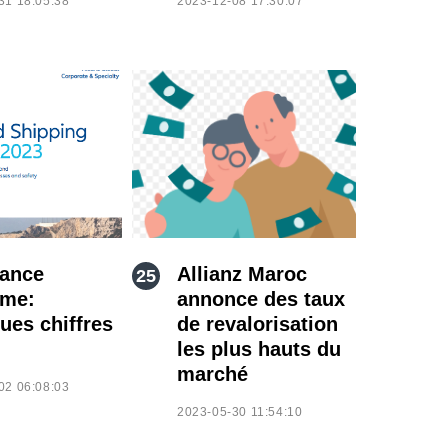
31 18:05:38
2023-12-08 17:30:07
ance
Allianz Maroc
ime:
annonce des taux
ues chiffres
de revalorisation
les plus hauts du
marché
02 06:08:03
2023-05-30 11:54:10