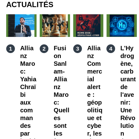
ACTUALITÉS
Allia
Fusi
Allia
L'Hy
nz
on
nz
drog
Maro
Sanl
Com
ène,
c:
am-
merc
carb
Yahia
Allia
ial
urant
Chraï
nz
alert
de
bi
Maro
e :
l'ave
aux
c:
géop
nir:
com
Quell
olitiq
Une
man
es
ue et
Révo
des
sont
cybe
lutio
par
les
r, les
n