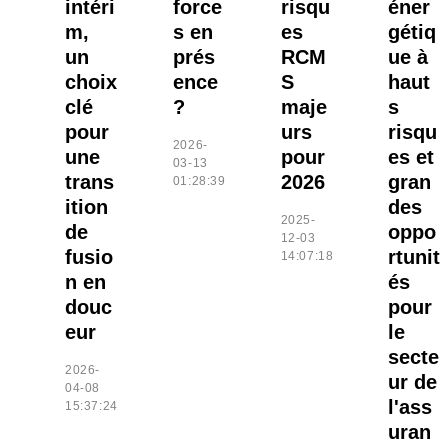
intéri
force
risqu
éner
m,
s en
es
gétiq
un
prés
RCM
ue à
choix
ence
S
haut
clé
?
maje
s
pour
urs
risqu
2026-
une
pour
es et
03-13
trans
2026
gran
01:28:39
ition
des
2025-
de
oppo
12-03
fusio
rtunit
14:07:18
n en
és
douc
pour
eur
le
secte
2026-
ur de
04-08
l'ass
15:37:24
uran