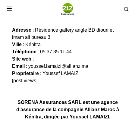
SORENA Assurances SARL
Adresse
: Résidence gallery angle BD diouri et
imam ali bureau 3
Ville
: Kénitra
Téléphone
: 05 37 35 11 44
Site web
:
Email
:
youssef.lamaizi@allianz.ma
Proprietaire
: Youssef LAMAIZI
[post-views]
SORENA Assurances SARL est une agence
d’assurance de la compagnie Allianz Maroc à
Kénitra, dirigée par Youssef LAMAIZI.