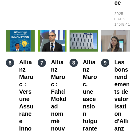
ce
2025-
08-05
14:48:41
Allia
Allia
Allia
Les
nz
nz
nz
bons
Maro
Maro
Maro
rend
c :
c :
c,
emen
Vers
Fahd
une
ts de
une
Mokd
asce
valor
Assu
ad
nsio
isati
ranc
nom
n
on
e
mé
fulgu
d'Alli
Inno
nouv
rante
anz