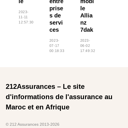
le
entre
mobi
prise
le
2023-
s de
Allia
11-11
servi
nz
12:57:30
ces
7dak
2023-
2023-
07-17
06-02
00:18:33
17:49:32
212Assurances – Le site
d'informations de l'assurance au
Maroc et en Afrique
© 212 Assurances 2013-2026