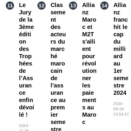
Le
Clas
Allia
Allia
Jury
seme
nz
nz
de la
nt
Maro
franc
3ème
des
c et
hit le
éditi
acteu
M2T
cap
on
rs du
s'alli
du
des
marc
ent
milli
Trop
hé
pour
ard
hées
maro
révol
au
de
cain
ution
1er
l’Ass
de
ner
seme
uran
l'ass
les
stre
ce
uran
paie
2024
enfin
ce au
ment
2024-
dévoi
prem
s au
09-28
lé !
ier
Maro
15:54:47
seme
c
2024-
stre