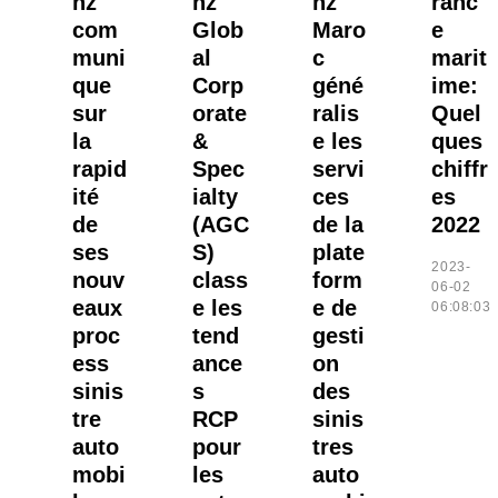
nz
nz
nz
ranc
com
Glob
Maro
e
muni
al
c
marit
que
Corp
géné
ime:
sur
orate
ralis
Quel
la
&
e les
ques
rapid
Spec
servi
chiffr
ité
ialty
ces
es
de
(AGC
de la
2022
ses
S)
plate
2023-
nouv
class
form
06-02
eaux
e les
e de
06:08:03
proc
tend
gesti
ess
ance
on
sinis
s
des
tre
RCP
sinis
auto
pour
tres
mobi
les
auto