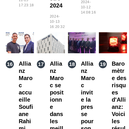
11-25
2024-
2024
17:23:18
10-12
14:08:16
2024-
10-13
16:20:32
Allia
Allia
Allia
Baro
nz
nz
nz
mètr
Maro
Maro
Maro
e des
c
c se
c
risqu
accu
posit
invit
es
eille
ionn
e la
d'Alli
Soufi
e
pres
anz:
ane
dans
se
Voici
Rahi
les
pour
les
mi
meill
son
résul