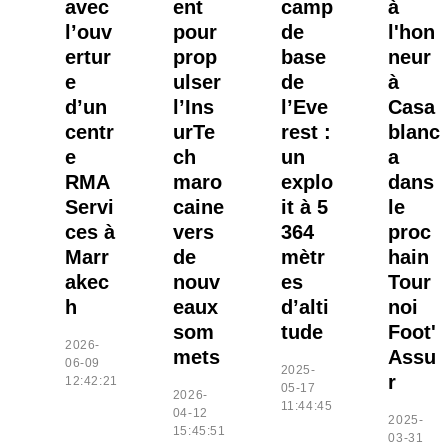
avec
ent
camp
à
l’ouv
pour
de
l'hon
ertur
prop
base
neur
e
ulser
de
à
d’un
l’Ins
l’Eve
Casa
centr
urTe
rest :
blanc
e
ch
un
a
RMA
maro
explo
dans
Servi
caine
it à 5
le
ces à
vers
364
proc
Marr
de
mètr
hain
akec
nouv
es
Tour
h
eaux
d’alti
noi
som
tude
Foot'
2026-
mets
Assu
06-09
2025-
r
12:42:21
05-17
2026-
11:44:45
04-12
2025-
15:45:51
03-31