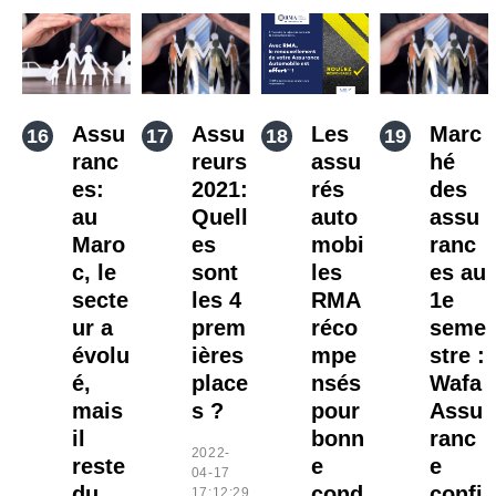
Assu
Assu
Les
Marc
ranc
reurs
assu
hé
es:
2021:
rés
des
au
Quell
auto
assu
Maro
es
mobi
ranc
c, le
sont
les
es au
secte
les 4
RMA
1e
ur a
prem
réco
seme
évolu
ières
mpe
stre :
é,
place
nsés
Wafa
mais
s ?
pour
Assu
il
bonn
ranc
2022-
reste
e
e
04-17
du
cond
confi
17:12:29