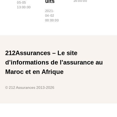
uits
16:00:00
05-05
13:00:00
2021-
04-02
00:00:00
212Assurances – Le site
d'informations de l'assurance au
Maroc et en Afrique
© 212 Assurances 2013-2026