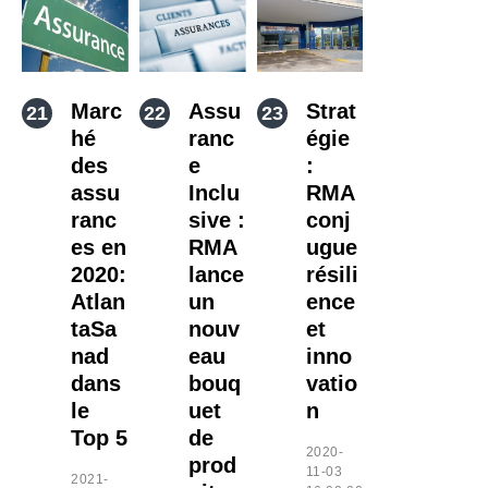
Marc
Assu
Strat
hé
ranc
égie
des
e
:
assu
Inclu
RMA
ranc
sive :
conj
es en
RMA
ugue
2020:
lance
résili
Atlan
un
ence
taSa
nouv
et
nad
eau
inno
dans
bouq
vatio
le
uet
n
Top 5
de
2020-
prod
11-03
2021-