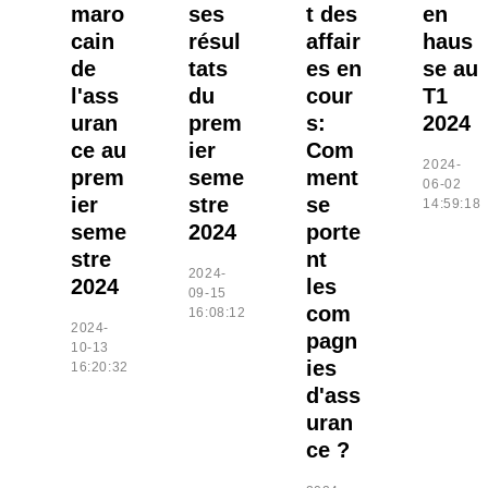
maro
ses
t des
en
cain
résul
affair
haus
de
tats
es en
se au
l'ass
du
cour
T1
uran
prem
s:
2024
ce au
ier
Com
2024-
prem
seme
ment
06-02
ier
stre
se
14:59:18
seme
2024
porte
stre
nt
2024-
2024
les
09-15
com
16:08:12
2024-
pagn
10-13
ies
16:20:32
d'ass
uran
ce ?