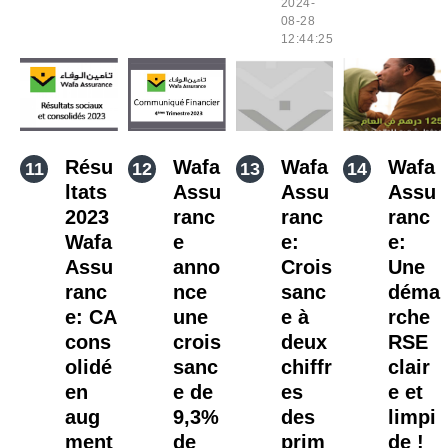
2024-
08-28
12:44:25
Résu
Wafa
Wafa
Wafa
ltats
Assu
Assu
Assu
2023
ranc
ranc
ranc
Wafa
e
e:
e:
Assu
anno
Crois
Une
ranc
nce
sanc
déma
e: CA
une
e à
rche
cons
crois
deux
RSE
olidé
sanc
chiffr
clair
en
e de
es
e et
aug
9,3%
des
limpi
ment
de
prim
de !