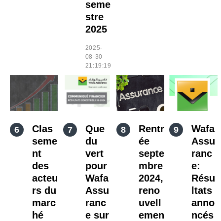
seme
stre
2025
2025-
08-30
21:19:19
Clas
Que
Rentr
Wafa
seme
du
ée
Assu
nt
vert
septe
ranc
des
pour
mbre
e:
acteu
Wafa
2024,
Résu
rs du
Assu
reno
ltats
marc
ranc
uvell
anno
hé
e sur
emen
ncés