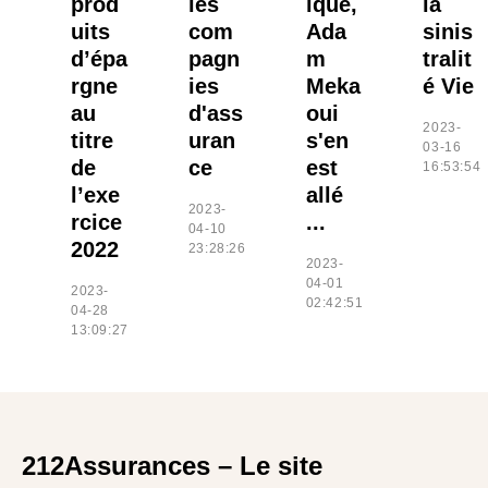
prod
les
ique,
la
uits
com
Ada
sinis
d’épa
pagn
m
tralit
rgne
ies
Meka
é Vie
au
d'ass
oui
2023-
titre
uran
s'en
03-16
de
ce
est
16:53:54
l’exe
allé
2023-
rcice
...
04-10
2022
23:28:26
2023-
04-01
2023-
02:42:51
04-28
13:09:27
212Assurances – Le site