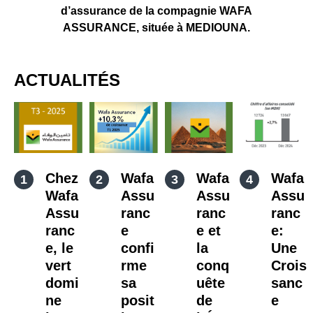
d’assurance de la compagnie WAFA
ASSURANCE, située à MEDIOUNA.
ACTUALITÉS
Chez
Wafa
Wafa
Wafa
Wafa
Assu
Assu
Assu
Assu
ranc
ranc
ranc
ranc
e
e et
e:
e, le
confi
la
Une
vert
rme
conq
Crois
domi
sa
uête
sanc
ne
posit
de
e