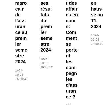
maro
ses
t des
en
cain
résul
affair
haus
de
tats
es en
se au
l'ass
du
cour
T1
uran
prem
s:
2024
ce au
ier
Com
2024-
prem
seme
ment
06-02
ier
stre
se
14:59:18
seme
2024
porte
stre
nt
2024-
2024
les
09-15
com
16:08:12
2024-
pagn
10-13
ies
16:20:32
d'ass
uran
ce ?