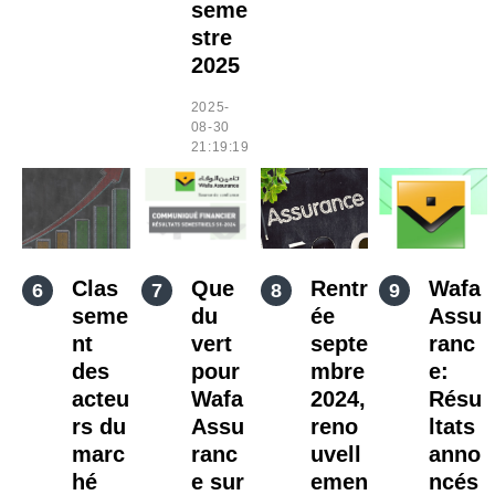
seme
stre
2025
2025-
08-30
21:19:19
Clas
Que
Rentr
Wafa
seme
du
ée
Assu
nt
vert
septe
ranc
des
pour
mbre
e:
acteu
Wafa
2024,
Résu
rs du
Assu
reno
ltats
marc
ranc
uvell
anno
hé
e sur
emen
ncés