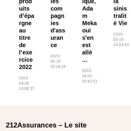
prod
les
ique,
la
uits
com
Ada
sinis
d’épa
pagn
m
tralit
rgne
ies
Meka
é Vie
au
d'ass
oui
2023-
titre
uran
s'en
03-16
de
ce
est
16:53:54
l’exe
allé
2023-
rcice
...
04-10
2022
23:28:26
2023-
04-01
2023-
02:42:51
04-28
13:09:27
212Assurances – Le site