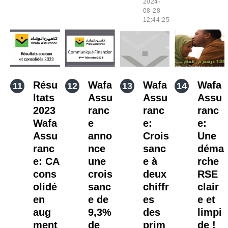
2024-
08-28
12:44:25
Résu
Wafa
Wafa
Wafa
ltats
Assu
Assu
Assu
2023
ranc
ranc
ranc
Wafa
e
e:
e:
Assu
anno
Crois
Une
ranc
nce
sanc
déma
e: CA
une
e à
rche
cons
crois
deux
RSE
olidé
sanc
chiffr
clair
en
e de
es
e et
aug
9,3%
des
limpi
ment
de
prim
de !