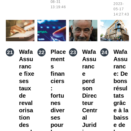
08-31
2023-
13:19:46
05-17
14:27:43
Wafa
Place
Wafa
Wafa
Assu
ment
Assu
Assu
ranc
s
ranc
ranc
e fixe
finan
e
e: De
ses
ciers
perd
bons
taux
:
son
résul
de
fortu
Direc
tats
reval
nes
teur
grâc
orisa
diver
Centr
e à la
tion
ses
al
baiss
des
pour
Jurid
e de