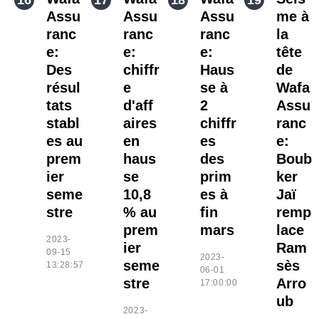
Assu
Assu
Assu
me à
ranc
ranc
ranc
la
e:
e:
e:
tête
Des
chiffr
Haus
de
résul
e
se à
Wafa
tats
d'aff
2
Assu
stabl
aires
chiffr
ranc
es au
en
es
e:
prem
haus
des
Boub
ier
se
prim
ker
seme
10,8
es à
Jaï
stre
% au
fin
remp
prem
mars
lace
2023-
ier
Ram
09-15
2023-
seme
sès
13:28:57
06-01
stre
Arro
17:00:00
ub
2023-