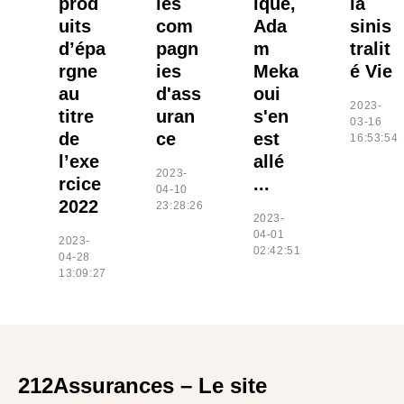
prod
les
ique,
la
uits
com
Ada
sinis
d’épa
pagn
m
tralit
rgne
ies
Meka
é Vie
au
d'ass
oui
2023-
titre
uran
s'en
03-16
de
ce
est
16:53:54
l’exe
allé
2023-
rcice
...
04-10
2022
23:28:26
2023-
04-01
2023-
02:42:51
04-28
13:09:27
212Assurances – Le site