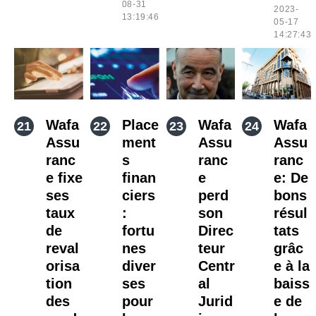
08-31
2023-
13:19:46
05-17
14:27:43
Wafa
Place
Wafa
Wafa
Assu
ment
Assu
Assu
ranc
s
ranc
ranc
e fixe
finan
e
e: De
ses
ciers
perd
bons
taux
:
son
résul
de
fortu
Direc
tats
reval
nes
teur
grâc
orisa
diver
Centr
e à la
tion
ses
al
baiss
des
pour
Jurid
e de