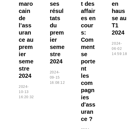
maro
ses
t des
en
cain
résul
affair
haus
de
tats
es en
se au
l'ass
du
cour
T1
uran
prem
s:
2024
ce au
ier
Com
2024-
prem
seme
ment
06-02
ier
stre
se
14:59:18
seme
2024
porte
stre
nt
2024-
2024
les
09-15
com
16:08:12
2024-
pagn
10-13
ies
16:20:32
d'ass
uran
ce ?