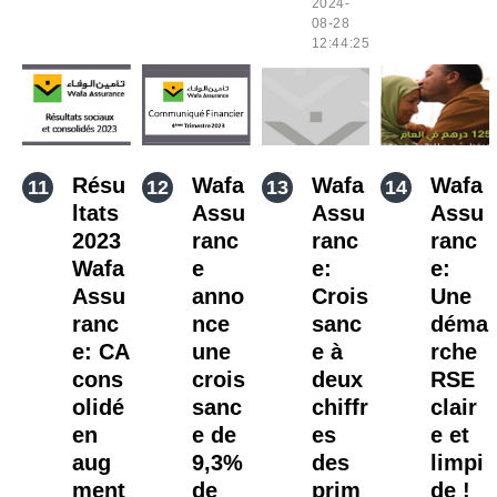
2024-
08-28
12:44:25
Résu
Wafa
Wafa
Wafa
ltats
Assu
Assu
Assu
2023
ranc
ranc
ranc
Wafa
e
e:
e:
Assu
anno
Crois
Une
ranc
nce
sanc
déma
e: CA
une
e à
rche
cons
crois
deux
RSE
olidé
sanc
chiffr
clair
en
e de
es
e et
aug
9,3%
des
limpi
ment
de
prim
de !