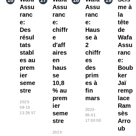
Assu
Assu
Assu
me à
ranc
ranc
ranc
la
e:
e:
e:
tête
Des
chiffr
Haus
de
résul
e
se à
Wafa
tats
d'aff
2
Assu
stabl
aires
chiffr
ranc
es au
en
es
e:
prem
haus
des
Boub
ier
se
prim
ker
seme
10,8
es à
Jaï
stre
% au
fin
remp
prem
mars
lace
2023-
ier
Ram
09-15
2023-
seme
sès
13:28:57
06-01
stre
Arro
17:00:00
ub
2023-