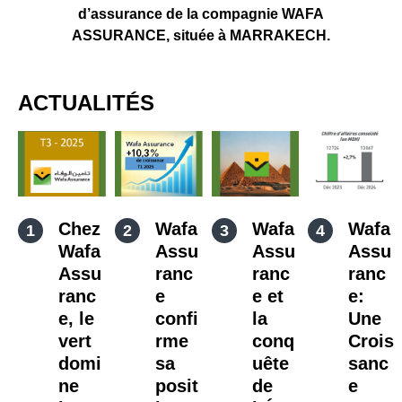
d’assurance de la compagnie WAFA
ASSURANCE, située à MARRAKECH.
ACTUALITÉS
Chez
Wafa
Wafa
Wafa
Wafa
Assu
Assu
Assu
Assu
ranc
ranc
ranc
ranc
e
e et
e:
e, le
confi
la
Une
vert
rme
conq
Crois
domi
sa
uête
sanc
ne
posit
de
e