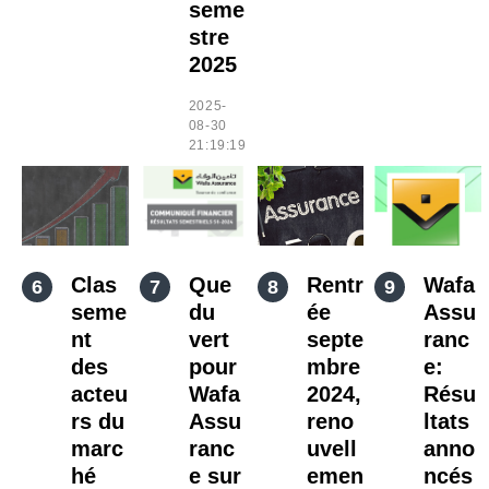
seme
stre
2025
2025-
08-30
21:19:19
Clas
Que
Rentr
Wafa
seme
du
ée
Assu
nt
vert
septe
ranc
des
pour
mbre
e:
acteu
Wafa
2024,
Résu
rs du
Assu
reno
ltats
marc
ranc
uvell
anno
hé
e sur
emen
ncés