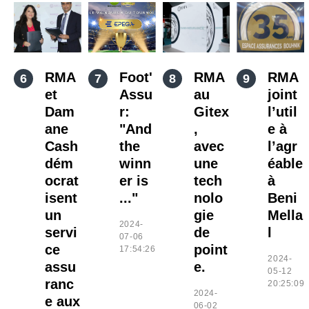
RMA
Foot'
RMA
RMA
et
Assu
au
joint
Dam
r:
Gitex
l’util
ane
"And
,
e à
Cash
the
avec
l’agr
dém
winn
une
éable
ocrat
er is
tech
à
isent
..."
nolo
Beni
un
gie
Mella
2024-
servi
de
l
07-06
ce
point
17:54:26
2024-
assu
e.
05-12
ranc
20:25:09
2024-
e aux
06-02