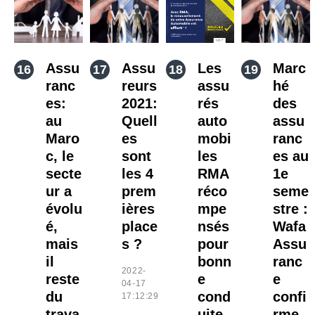
Assu
Assu
Les
Marc
ranc
reurs
assu
hé
es:
2021:
rés
des
au
Quell
auto
assu
Maro
es
mobi
ranc
c, le
sont
les
es au
secte
les 4
RMA
1e
ur a
prem
réco
seme
évolu
ières
mpe
stre :
é,
place
nsés
Wafa
mais
s ?
pour
Assu
il
bonn
ranc
2022-
reste
e
e
04-17
du
cond
confi
17:12:29
trava
uite
rme