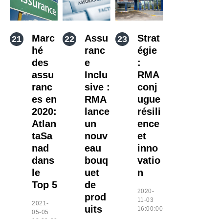
Marc
Assu
Strat
hé
ranc
égie
des
e
:
assu
Inclu
RMA
ranc
sive :
conj
es en
RMA
ugue
2020:
lance
résili
Atlan
un
ence
taSa
nouv
et
nad
eau
inno
dans
bouq
vatio
le
uet
n
Top 5
de
2020-
prod
11-03
2021-
uits
16:00:00
05-05