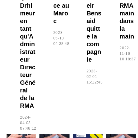
Drhi
ce au
eir
RMA
meur
Maro
Bens
main
en
c
aid
dans
tant
quitt
la
2023-
qu'A
e la
main
05-13
dmin
com
04:38:48
2022-
istrat
pagn
11-16
eur
ie
10:18:37
Direc
2023-
teur
02-01
Géné
15:12:43
ral
de la
RMA
2024-
04-03
07:46:12