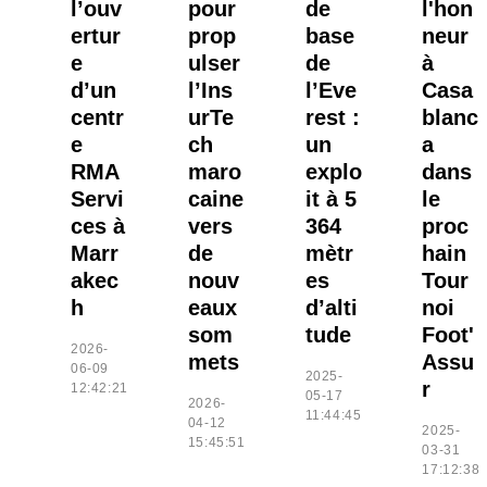
l’ouv
pour
de
l'hon
ertur
prop
base
neur
e
ulser
de
à
d’un
l’Ins
l’Eve
Casa
centr
urTe
rest :
blanc
e
ch
un
a
RMA
maro
explo
dans
Servi
caine
it à 5
le
ces à
vers
364
proc
Marr
de
mètr
hain
akec
nouv
es
Tour
h
eaux
d’alti
noi
som
tude
Foot'
2026-
mets
Assu
06-09
2025-
r
12:42:21
05-17
2026-
11:44:45
04-12
2025-
15:45:51
03-31
17:12:38