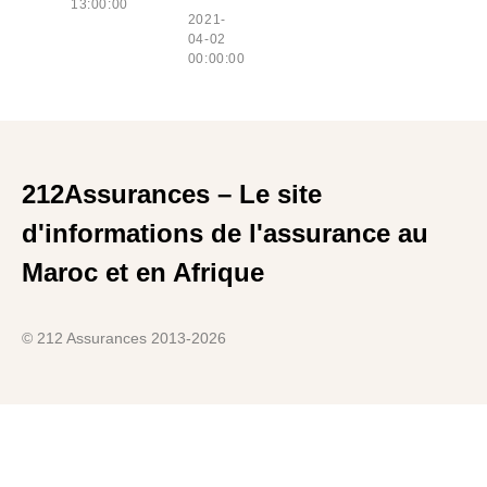
13:00:00
2021-
04-02
00:00:00
212Assurances – Le site
d'informations de l'assurance au
Maroc et en Afrique
© 212 Assurances 2013-2026