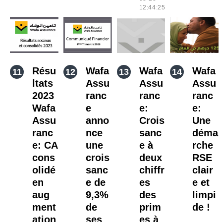
12:44:25
Résu
Wafa
Wafa
Wafa
ltats
Assu
Assu
Assu
2023
ranc
ranc
ranc
Wafa
e
e:
e:
Assu
anno
Crois
Une
ranc
nce
sanc
déma
e: CA
une
e à
rche
cons
crois
deux
RSE
olidé
sanc
chiffr
clair
en
e de
es
e et
aug
9,3%
des
limpi
ment
de
prim
de !
ation
ses
es à