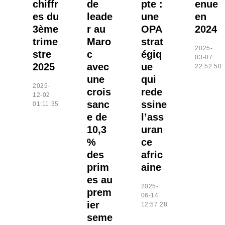
chiffr
de
pte :
enue
es du
leade
une
en
3ème
r au
OPA
2024
trime
Maro
strat
2025-
stre
c
égiq
03-07
2025
avec
ue
22:52:50
une
qui
2025-
crois
rede
12-02
sanc
ssine
01:11:35
e de
l’ass
10,3
uran
%
ce
des
afric
prim
aine
es au
2025-
prem
06-14
ier
12:57:28
seme