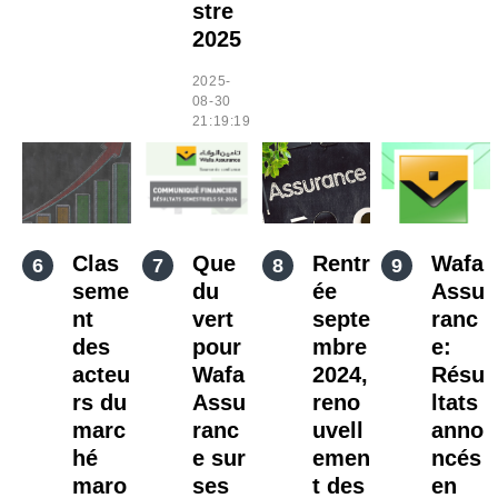
stre
2025
2025-
08-30
21:19:19
Clas
Que
Rentr
Wafa
seme
du
ée
Assu
nt
vert
septe
ranc
des
pour
mbre
e:
acteu
Wafa
2024,
Résu
rs du
Assu
reno
ltats
marc
ranc
uvell
anno
hé
e sur
emen
ncés
maro
ses
t des
en