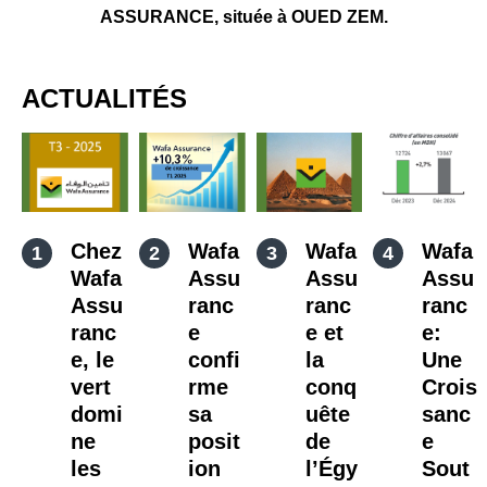
ASSURANCE, située à OUED ZEM.
ACTUALITÉS
Chez
Wafa
Wafa
Wafa
Wafa
Assu
Assu
Assu
Assu
ranc
ranc
ranc
ranc
e
e et
e:
e, le
confi
la
Une
vert
rme
conq
Crois
domi
sa
uête
sanc
ne
posit
de
e
les
ion
l’Égy
Sout