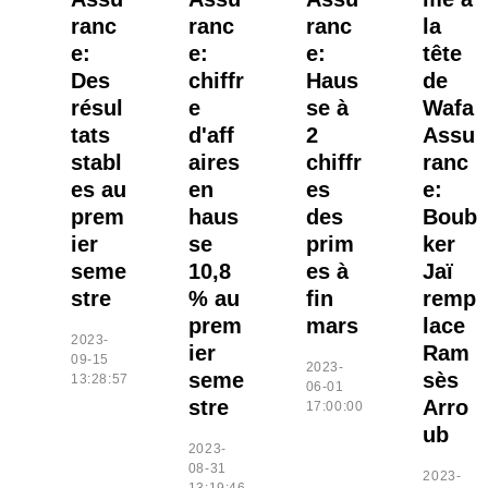
ranc
ranc
ranc
la
e:
e:
e:
tête
Des
chiffr
Haus
de
résul
e
se à
Wafa
tats
d'aff
2
Assu
stabl
aires
chiffr
ranc
es au
en
es
e:
prem
haus
des
Boub
ier
se
prim
ker
seme
10,8
es à
Jaï
stre
% au
fin
remp
prem
mars
lace
2023-
ier
Ram
09-15
2023-
seme
sès
13:28:57
06-01
stre
Arro
17:00:00
ub
2023-
08-31
2023-