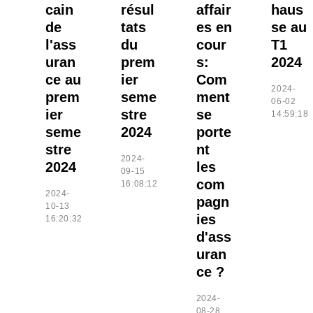
cain
résul
affair
haus
de
tats
es en
se au
l'ass
du
cour
T1
uran
prem
s:
2024
ce au
ier
Com
2024-
prem
seme
ment
06-02
ier
stre
se
14:59:18
seme
2024
porte
stre
nt
2024-
2024
les
09-15
com
16:08:12
2024-
pagn
10-13
ies
16:20:32
d'ass
uran
ce ?
2024-
08-28