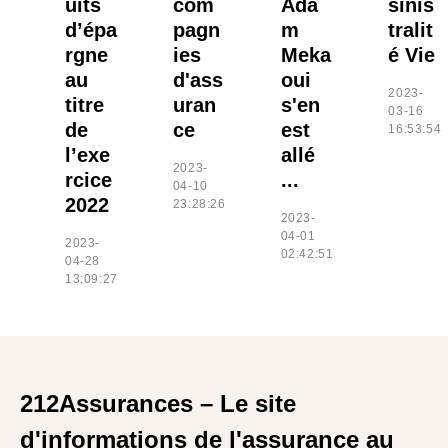
uits
com
Ada
sinis
d’épa
pagn
m
tralit
rgne
ies
Meka
é Vie
au
d'ass
oui
2023-
titre
uran
s'en
03-16
de
ce
est
16:53:54
l’exe
allé
2023-
rcice
...
04-10
2022
23:28:26
2023-
04-01
2023-
02:42:51
04-28
13:09:27
212Assurances – Le site
d'informations de l'assurance au