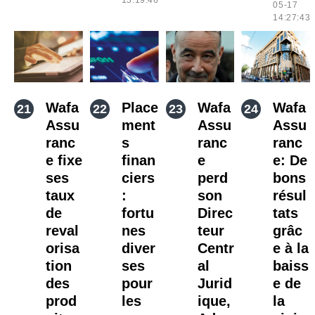
13:19:46
05-17
14:27:43
Wafa
Place
Wafa
Wafa
Assu
ment
Assu
Assu
ranc
s
ranc
ranc
e fixe
finan
e
e: De
ses
ciers
perd
bons
taux
:
son
résul
de
fortu
Direc
tats
reval
nes
teur
grâc
orisa
diver
Centr
e à la
tion
ses
al
baiss
des
pour
Jurid
e de
prod
les
ique,
la