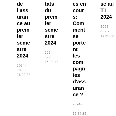
de
tats
es en
se au
l'ass
du
cour
T1
uran
prem
s:
2024
ce au
ier
Com
2024-
prem
seme
ment
06-02
ier
stre
se
14:59:18
seme
2024
porte
stre
nt
2024-
2024
les
09-15
com
16:08:12
2024-
pagn
10-13
ies
16:20:32
d'ass
uran
ce ?
2024-
08-28
12:44:25