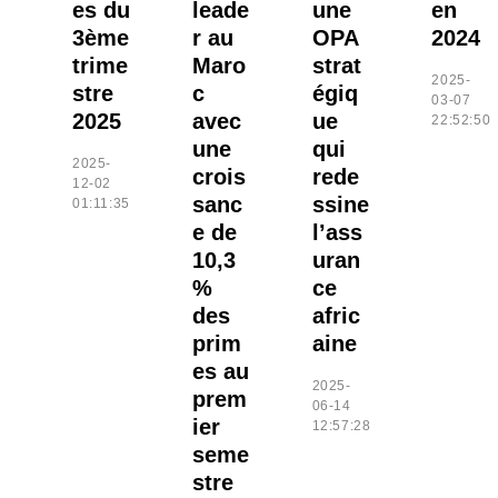
es du
leade
une
en
3ème
r au
OPA
2024
trime
Maro
strat
2025-
stre
c
égiq
03-07
2025
avec
ue
22:52:50
une
qui
2025-
crois
rede
12-02
sanc
ssine
01:11:35
e de
l’ass
10,3
uran
%
ce
des
afric
prim
aine
es au
2025-
prem
06-14
ier
12:57:28
seme
stre