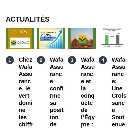
ACTUALITÉS
Chez
Wafa
Wafa
Wafa
Wafa
Assu
Assu
Assu
Assu
ranc
ranc
ranc
ranc
e
e et
e:
e, le
confi
la
Une
vert
rme
conq
Crois
domi
sa
uête
sanc
ne
posit
de
e
les
ion
l’Égy
Sout
chiffr
de
pte :
enue