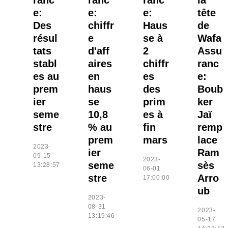
ranc
ranc
ranc
la
e:
e:
e:
tête
Des
chiffr
Haus
de
résul
e
se à
Wafa
tats
d'aff
2
Assu
stabl
aires
chiffr
ranc
es au
en
es
e:
prem
haus
des
Boub
ier
se
prim
ker
seme
10,8
es à
Jaï
stre
% au
fin
remp
prem
mars
lace
2023-
ier
Ram
09-15
2023-
seme
sès
13:28:57
06-01
stre
Arro
17:00:00
ub
2023-
08-31
2023-
13:19:46
05-17