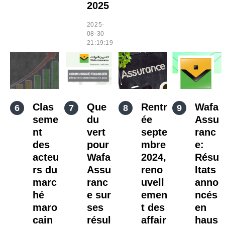
2025
2025-
08-30
21:19:19
Clas
Que
Rentr
Wafa
seme
du
ée
Assu
nt
vert
septe
ranc
des
pour
mbre
e:
acteu
Wafa
2024,
Résu
rs du
Assu
reno
ltats
marc
ranc
uvell
anno
hé
e sur
emen
ncés
maro
ses
t des
en
cain
résul
affair
haus