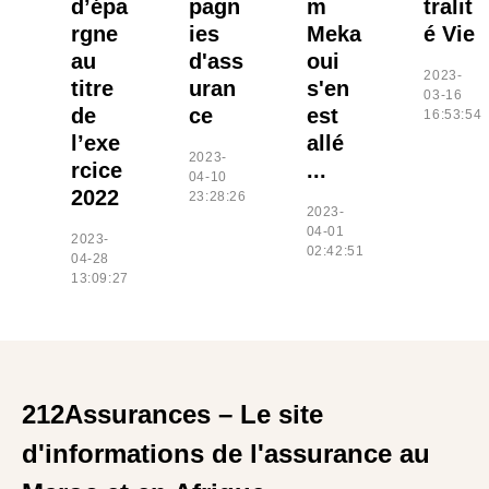
d’épa
pagn
m
tralit
rgne
ies
Meka
é Vie
au
d'ass
oui
2023-
titre
uran
s'en
03-16
de
ce
est
16:53:54
l’exe
allé
2023-
rcice
...
04-10
2022
23:28:26
2023-
04-01
2023-
02:42:51
04-28
13:09:27
212Assurances – Le site
d'informations de l'assurance au