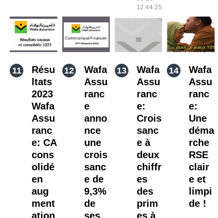
12:44:25
Résu
Wafa
Wafa
Wafa
ltats
Assu
Assu
Assu
2023
ranc
ranc
ranc
Wafa
e
e:
e:
Assu
anno
Crois
Une
ranc
nce
sanc
déma
e: CA
une
e à
rche
cons
crois
deux
RSE
olidé
sanc
chiffr
clair
en
e de
es
e et
aug
9,3%
des
limpi
ment
de
prim
de !
ation
ses
es à