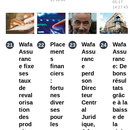
13:19:46
05-17
14:27:43
Wafa
Place
Wafa
Wafa
Assu
ment
Assu
Assu
ranc
s
ranc
ranc
e fixe
finan
e
e: De
ses
ciers
perd
bons
taux
:
son
résul
de
fortu
Direc
tats
reval
nes
teur
grâc
orisa
diver
Centr
e à la
tion
ses
al
baiss
des
pour
Jurid
e de
prod
les
ique,
la