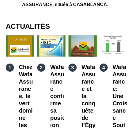
ASSURANCE, située à CASABLANCA.
ACTUALITÉS
Chez
Wafa
Wafa
Wafa
Wafa
Assu
Assu
Assu
Assu
ranc
ranc
ranc
ranc
e
e et
e:
e, le
confi
la
Une
vert
rme
conq
Crois
domi
sa
uête
sanc
ne
posit
de
e
les
ion
l’Égy
Sout