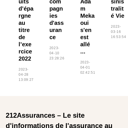
uits
com
Ada
sinis
d’épa
pagn
m
tralit
rgne
ies
Meka
é Vie
au
d'ass
oui
2023-
titre
uran
s'en
03-16
de
ce
est
16:53:54
l’exe
allé
2023-
rcice
...
04-10
2022
23:28:26
2023-
04-01
2023-
02:42:51
04-28
13:09:27
212Assurances – Le site
d'informations de l'assurance au