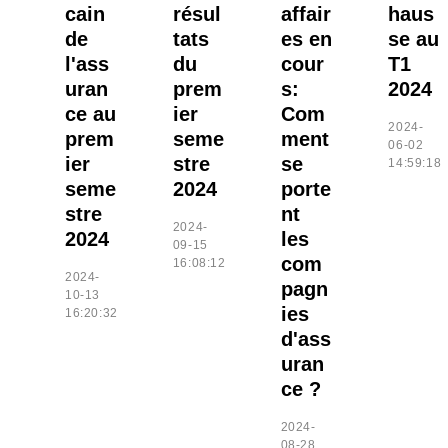
cain
résul
affair
haus
de
tats
es en
se au
l'ass
du
cour
T1
uran
prem
s:
2024
ce au
ier
Com
2024-
prem
seme
ment
06-02
ier
stre
se
14:59:18
seme
2024
porte
stre
nt
2024-
2024
les
09-15
com
16:08:12
2024-
pagn
10-13
ies
16:20:32
d'ass
uran
ce ?
2024-
08-28