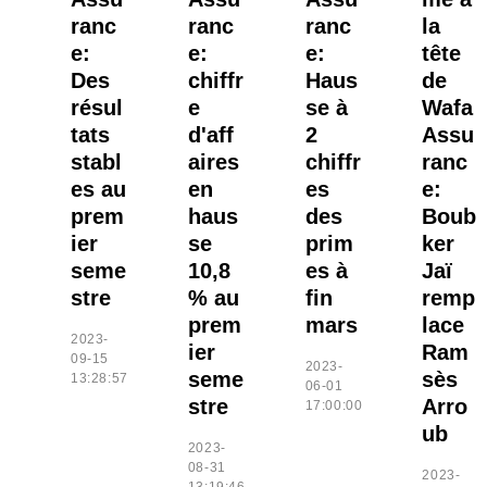
ranc
ranc
ranc
la
e:
e:
e:
tête
Des
chiffr
Haus
de
résul
e
se à
Wafa
tats
d'aff
2
Assu
stabl
aires
chiffr
ranc
es au
en
es
e:
prem
haus
des
Boub
ier
se
prim
ker
seme
10,8
es à
Jaï
stre
% au
fin
remp
prem
mars
lace
2023-
ier
Ram
09-15
2023-
seme
sès
13:28:57
06-01
stre
Arro
17:00:00
ub
2023-
08-31
2023-