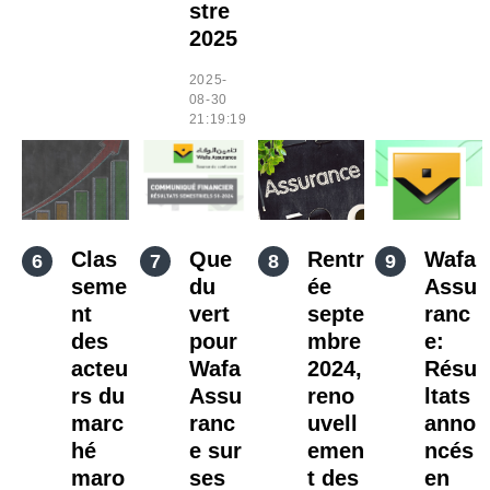
stre
2025
2025-
08-30
21:19:19
Clas
Que
Rentr
Wafa
seme
du
ée
Assu
nt
vert
septe
ranc
des
pour
mbre
e:
acteu
Wafa
2024,
Résu
rs du
Assu
reno
ltats
marc
ranc
uvell
anno
hé
e sur
emen
ncés
maro
ses
t des
en