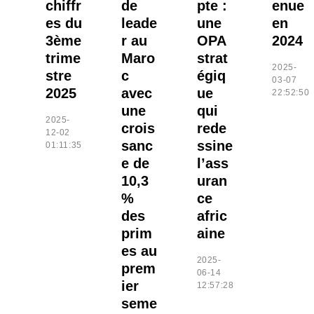
chiffr
de
pte :
enue
es du
leade
une
en
3ème
r au
OPA
2024
trime
Maro
strat
2025-
stre
c
égiq
03-07
2025
avec
ue
22:52:50
une
qui
2025-
crois
rede
12-02
sanc
ssine
01:11:35
e de
l’ass
10,3
uran
%
ce
des
afric
prim
aine
es au
2025-
prem
06-14
ier
12:57:28
seme