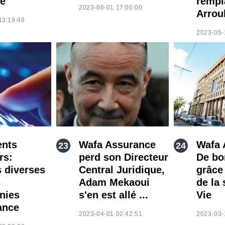
e
rempl
2023-06-01 17:00:00
Arro
13:19:46
2023-05-
ents
Wafa Assurance
Wafa 
rs:
perd son Directeur
De bo
s diverses
Central Juridique,
grâce 
s
Adam Mekaoui
de la 
nies
s'en est allé ...
Vie
ance
2023-04-01 02:42:51
2023-03-