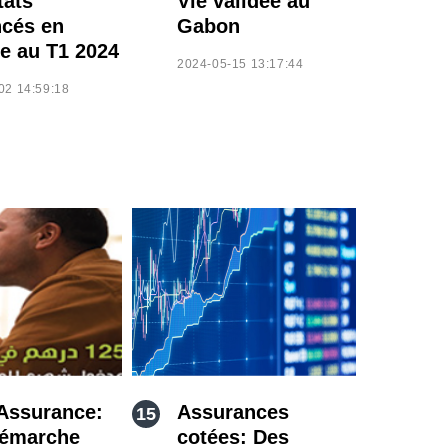
tats
Vie validée au
cés en
Gabon
e au T1 2024
2024-05-15 13:17:44
02 14:59:18
Assurance:
Assurances
démarche
cotées: Des