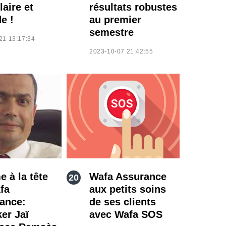
aire et
résultats robustes
de !
au premier
semestre
21 13:17:34
2023-10-07 21:42:55
 à la tête
Wafa Assurance
fa
aux petits soins
ance:
de ses clients
er Jaï
avec Wafa SOS