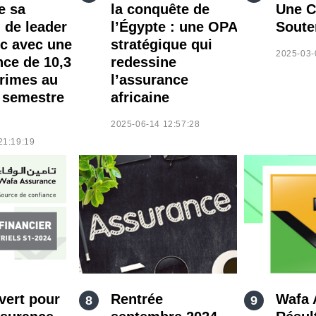
e sa
la conquête de
Une C
 de leader
l’Égypte : une OPA
Soute
c avec une
stratégique qui
2025-03-
nce de 10,3
redessine
rimes au
l’assurance
 semestre
africaine
2025-06-14 12:57:28
21:19:19
vert pour
Rentrée
Wafa 