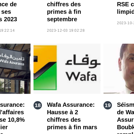
nce de
chiffres des
RSE cl
 ses
primes à fin
limpi
s 2023
septembre
2023-10-
19:22:14
2023-12-03 19:02:28
surance:
Wafa Assurance:
Séisme
d'affaires
Hausse à 2
de Wa
se 10,8%
chiffres des
Assur
ier
primes à fin mars
Boubk