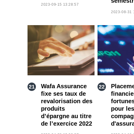
semestr
2023-09-15 13:28:57
2023-08-31 
Wafa Assurance
Placem
fixe ses taux de
financie
revalorisation des
fortune
produits
pour le
d’épargne au titre
compag
de l’exercice 2022
d'assur