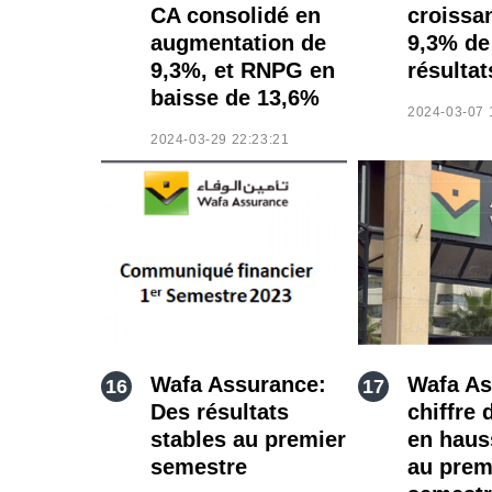
CA consolidé en
croissa
augmentation de
9,3% de
9,3%, et RNPG en
résultat
baisse de 13,6%
2024-03-07 
2024-03-29 22:23:21
Wafa Assurance:
Wafa As
Des résultats
chiffre 
stables au premier
en haus
semestre
au prem