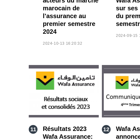
acteurs du marché
Wafa As
marocain de
sur ses 
l'assurance au
du prem
premier semestre
semestr
2024
2024-09-15 
2024-10-13 16:20:32
Résultats 2023
Wafa As
Wafa Assurance:
annonc