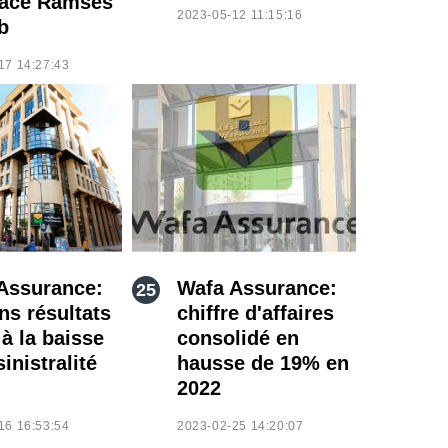
ace Ramsès
2023-05-12 11:15:16
ub
17 14:27:43
Assurance:
Wafa Assurance:
ns résultats
chiffre d'affaires
à la baisse
consolidé en
sinistralité
hausse de 19% en
2022
16 16:53:54
2023-02-25 14:20:07