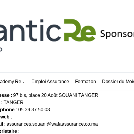
SURANCES SOUANI
ademy Re
Emploi Assurance
Formation
Dossier du Moi
esse
: 97 bis, place 20 Août SOUANI TANGER
: TANGER
éphone
: 05 39 37 50 03
 web
:
il
:
assurances.souani@wafaassurance.co.ma
rietaire
: