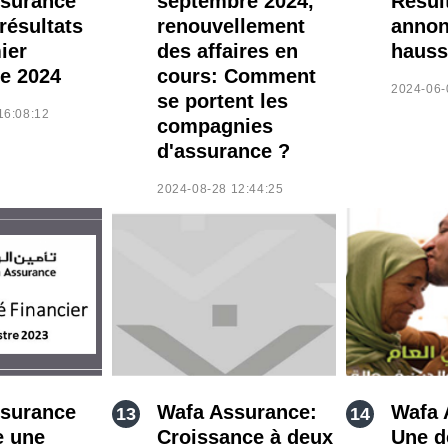
surance
septembre 2024,
Résul
résultats
renouvellement
annon
ier
des affaires en
hauss
e 2024
cours: Comment
2024-06-
se portent les
16:08:12
compagnies
d'assurance ?
2024-08-28 12:44:25
surance
Wafa Assurance:
Wafa 
e une
Croissance à deux
Une 