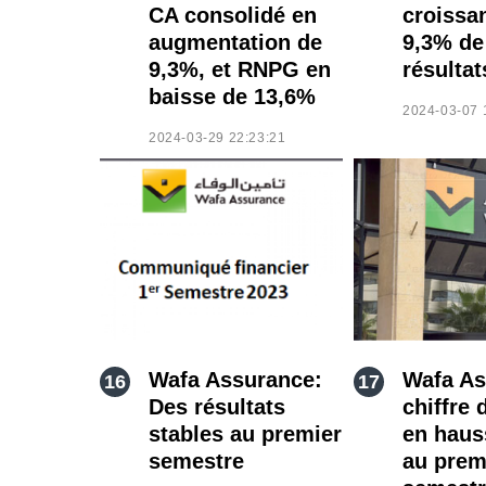
CA consolidé en
croissa
augmentation de
9,3% de
9,3%, et RNPG en
résultat
baisse de 13,6%
2024-03-07 
2024-03-29 22:23:21
Wafa Assurance:
Wafa As
Des résultats
chiffre 
stables au premier
en haus
semestre
au prem