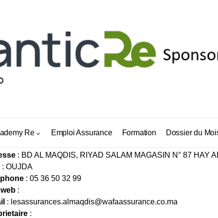
S ASSURANCES AL MAQDIS
ademy Re
Emploi Assurance
Formation
Dossier du Moi
esse
: BD AL MAQDIS, RIYAD SALAM MAGASIN N° 87 HAY 
: OUJDA
éphone
: 05 36 50 32 99
 web
:
il
:
lesassurances.almaqdis@wafaassurance.co.ma
rietaire
: