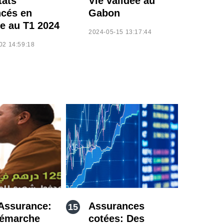
tats
Vie validée au
cés en
Gabon
e au T1 2024
2024-05-15 13:17:44
02 14:59:18
Assurance:
Assurances
démarche
cotées: Des