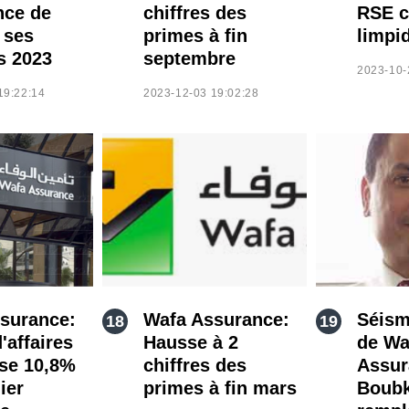
nce de
chiffres des
RSE cl
 ses
primes à fin
limpi
s 2023
septembre
2023-10-
19:22:14
2023-12-03 19:02:28
surance:
Wafa Assurance:
Séisme
d'affaires
Hausse à 2
de Wa
se 10,8%
chiffres des
Assur
ier
primes à fin mars
Boubk