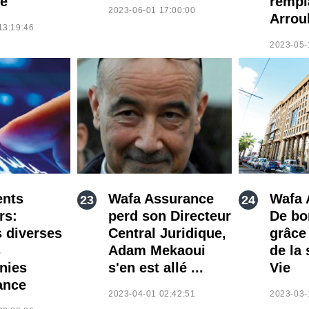
e
rempl
2023-06-01 17:00:00
Arro
13:19:46
2023-05-
ents
Wafa Assurance
Wafa 
rs:
perd son Directeur
De bo
s diverses
Central Juridique,
grâce 
s
Adam Mekaoui
de la 
nies
s'en est allé ...
Vie
ance
2023-04-01 02:42:51
2023-03-