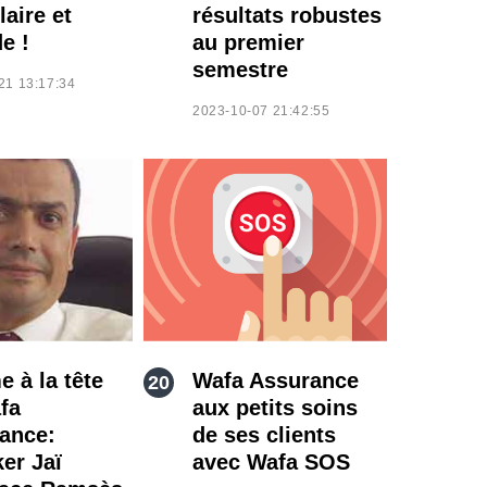
aire et
résultats robustes
de !
au premier
semestre
21 13:17:34
2023-10-07 21:42:55
 à la tête
Wafa Assurance
fa
aux petits soins
ance:
de ses clients
er Jaï
avec Wafa SOS