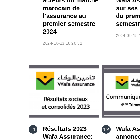
acteurs du marché
Wafa As
marocain de
sur ses 
l'assurance au
du prem
premier semestre
semestr
2024
2024-09-15 
2024-10-13 16:20:32
Résultats 2023
Wafa As
Wafa Assurance:
annonc