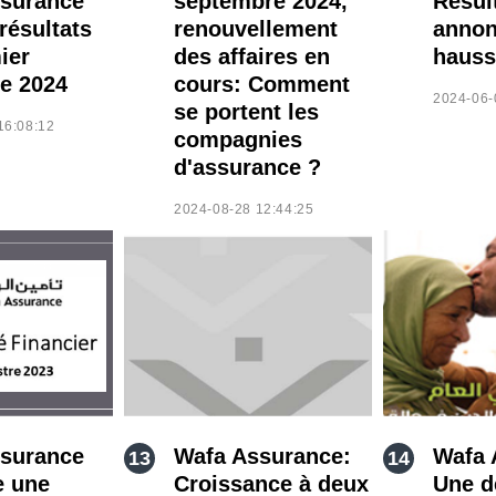
surance
septembre 2024,
Résul
résultats
renouvellement
annon
ier
des affaires en
hauss
e 2024
cours: Comment
2024-06-
se portent les
16:08:12
compagnies
d'assurance ?
2024-08-28 12:44:25
surance
Wafa Assurance:
Wafa 
e une
Croissance à deux
Une 