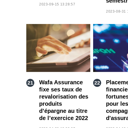
semestr
2023-09-15 13:28:57
2023-08-31 
Wafa Assurance
Placem
fixe ses taux de
financie
revalorisation des
fortune
produits
pour le
d’épargne au titre
compag
de l’exercice 2022
d'assur