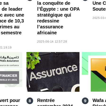
e sa
la conquête de
Une C
 de leader
l’Égypte : une OPA
Soute
c avec une
stratégique qui
2025-03-
nce de 10,3
redessine
rimes au
l’assurance
 semestre
africaine
2025-06-14 12:57:28
21:19:19
vert pour
Rentrée
Wafa 