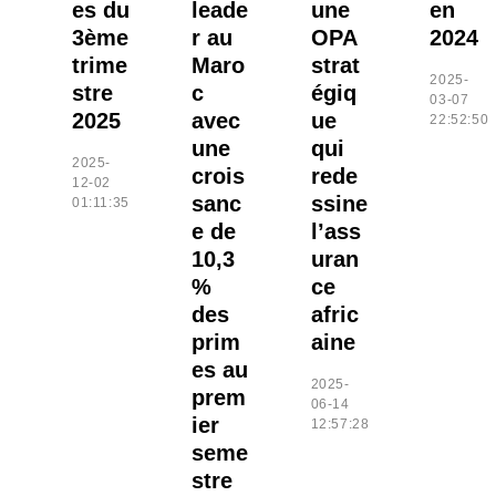
es du
leade
une
en
3ème
r au
OPA
2024
trime
Maro
strat
2025-
stre
c
égiq
03-07
2025
avec
ue
22:52:50
une
qui
2025-
crois
rede
12-02
sanc
ssine
01:11:35
e de
l’ass
10,3
uran
%
ce
des
afric
prim
aine
es au
2025-
prem
06-14
ier
12:57:28
seme
stre