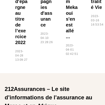
d’épa
pagn
m
tralit
rgne
ies
Meka
é Vie
au
d'ass
oui
2023-
titre
uran
s'en
03-16
de
ce
est
16:53:54
l’exe
allé
2023-
rcice
...
04-10
2022
23:28:26
2023-
04-01
2023-
02:42:51
04-28
13:09:27
212Assurances – Le site
d'informations de l'assurance au