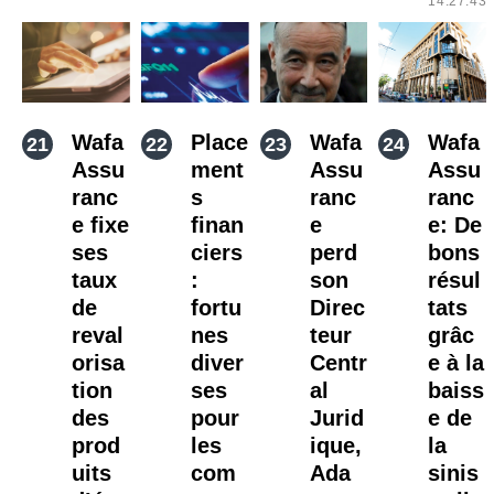
14:27:43
Wafa
Place
Wafa
Wafa
Assu
ment
Assu
Assu
ranc
s
ranc
ranc
e fixe
finan
e
e: De
ses
ciers
perd
bons
taux
:
son
résul
de
fortu
Direc
tats
reval
nes
teur
grâc
orisa
diver
Centr
e à la
tion
ses
al
baiss
des
pour
Jurid
e de
prod
les
ique,
la
uits
com
Ada
sinis