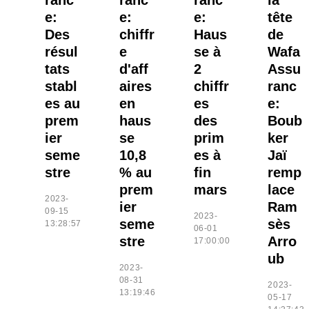
ranc
ranc
ranc
la
e:
e:
e:
tête
Des
chiffr
Haus
de
résul
e
se à
Wafa
tats
d'aff
2
Assu
stabl
aires
chiffr
ranc
es au
en
es
e:
prem
haus
des
Boub
ier
se
prim
ker
seme
10,8
es à
Jaï
stre
% au
fin
remp
prem
mars
lace
2023-
ier
Ram
09-15
2023-
seme
sès
13:28:57
06-01
stre
Arro
17:00:00
ub
2023-
08-31
2023-
13:19:46
05-17