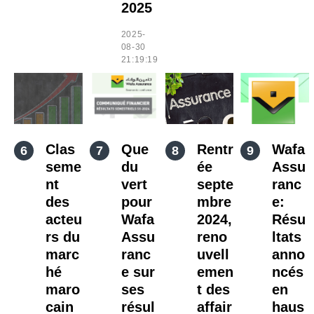
2025
2025-
08-30
21:19:19
Clas
Que
Rentr
Wafa
seme
du
ée
Assu
nt
vert
septe
ranc
des
pour
mbre
e:
acteu
Wafa
2024,
Résu
rs du
Assu
reno
ltats
marc
ranc
uvell
anno
hé
e sur
emen
ncés
maro
ses
t des
en
cain
résul
affair
haus