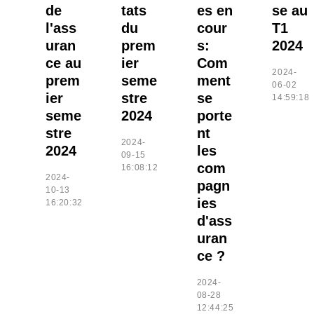
de
tats
es en
se au
l'ass
du
cour
T1
uran
prem
s:
2024
ce au
ier
Com
2024-
prem
seme
ment
06-02
ier
stre
se
14:59:18
seme
2024
porte
stre
nt
2024-
2024
les
09-15
com
16:08:12
2024-
pagn
10-13
ies
16:20:32
d'ass
uran
ce ?
2024-
08-28
12:44:25