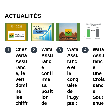
ACTUALITÉS
Chez
Wafa
Wafa
Wafa
Wafa
Assu
Assu
Assu
Assu
ranc
ranc
ranc
ranc
e
e et
e:
e, le
confi
la
Une
vert
rme
conq
Crois
domi
sa
uête
sanc
ne
posit
de
e
les
ion
l’Égy
Sout
chiffr
de
pte :
enue