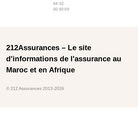
04-02
00:00:00
212Assurances – Le site
d'informations de l'assurance au
Maroc et en Afrique
© 212 Assurances 2013-2026