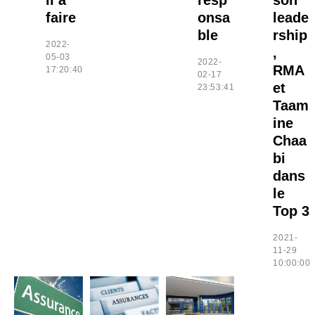
il à
resp
son
faire
onsa
leade
ble
rship
2022-
,
05-03
2022-
RMA
17:20:40
02-17
et
23:53:41
Taam
ine
Chaa
bi
dans
le
Top 3
2021-
11-29
10:00:00