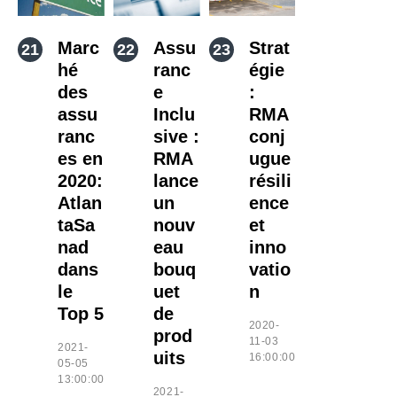
Marc
Assu
Strat
hé
ranc
égie
des
e
:
assu
Inclu
RMA
ranc
sive :
conj
es en
RMA
ugue
2020:
lance
résili
Atlan
un
ence
taSa
nouv
et
nad
eau
inno
dans
bouq
vatio
le
uet
n
Top 5
de
2020-
prod
11-03
2021-
uits
16:00:00
05-05
13:00:00
2021-