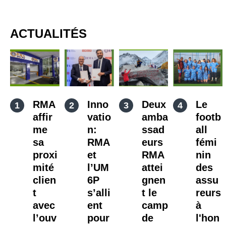
ACTUALITÉS
RMA
Inno
Deux
Le
affir
vatio
amba
footb
me
n:
ssad
all
sa
RMA
eurs
fémi
proxi
et
RMA
nin
mité
l’UM
attei
des
clien
6P
gnen
assu
t
s’alli
t le
reurs
avec
ent
camp
à
l’ouv
pour
de
l'hon