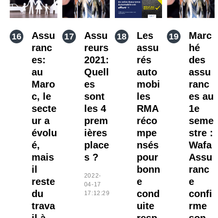
Assu
Assu
Les
Marc
ranc
reurs
assu
hé
es:
2021:
rés
des
au
Quell
auto
assu
Maro
es
mobi
ranc
c, le
sont
les
es au
secte
les 4
RMA
1e
ur a
prem
réco
seme
évolu
ières
mpe
stre :
é,
place
nsés
Wafa
mais
s ?
pour
Assu
il
bonn
ranc
2022-
reste
e
e
04-17
du
cond
confi
17:12:29
trava
uite
rme