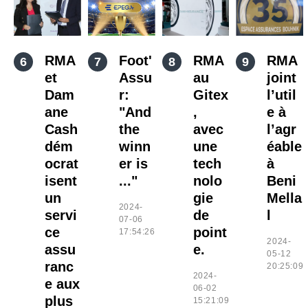
RMA
Foot'
RMA
RMA
et
Assu
au
joint
Dam
r:
Gitex
l’util
ane
"And
,
e à
Cash
the
avec
l’agr
dém
winn
une
éable
ocrat
er is
tech
à
isent
..."
nolo
Beni
un
gie
Mella
2024-
servi
de
l
07-06
ce
point
17:54:26
2024-
assu
e.
05-12
ranc
20:25:09
2024-
e aux
06-02
plus
15:21:09